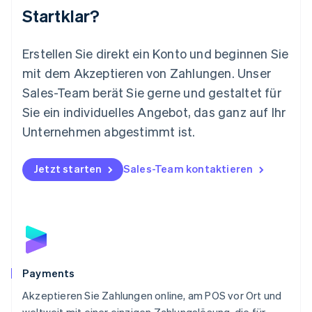
Startklar?
Mexiko
Español
English
Neuseeland
Erstellen Sie direkt ein Konto und beginnen Sie
English
mit dem Akzeptieren von Zahlungen. Unser
Niederlande
Nederlands
English
Sales-Team berät Sie gerne und gestaltet für
Norwegen
Sie ein individuelles Angebot, das ganz auf Ihr
English
Österreich
Unternehmen abgestimmt ist.
Deutsch
English
Polen
Jetzt starten
Sales-Team kontaktieren
English
Portugal
Português
English
Rumänien
English
Schweden
Svenska
English
Schweiz
Payments
Deutsch
Français
Italiano
English
Akzeptieren Sie Zahlungen online, am POS vor Ort und
Singapur
English
简体中文