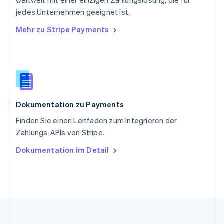
weltweit mit einer einzigen Zahlungslösung, die für
Slowakei
jedes Unternehmen geeignet ist.
English
Mehr zu Stripe Payments
Slowenien
English
Italiano
Sonderverwaltungsregion Hongkong,
China
English
简体中文
Spanien
Español
English
Dokumentation zu Payments
Thailand
ไทย
English
Finden Sie einen Leitfaden zum Integrieren der
Tschechische Republik
Zahlungs-APIs von Stripe.
English
Ungarn
Dokumentation im Detail
English
Vereinigte Arabische Emirate
English
Vereinigte Staaten
English
Español
简体中文
Vereinigtes Königreich
English