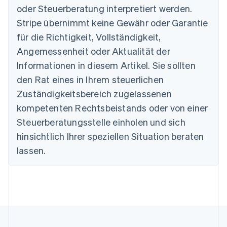
Nederlands
Français
Deutsch
English
oder Steuerberatung interpretiert werden.
Brasilien
Stripe übernimmt keine Gewähr oder Garantie
Português
English
Bulgarien
für die Richtigkeit, Vollständigkeit,
English
Angemessenheit oder Aktualität der
Dänemark
Informationen in diesem Artikel. Sie sollten
English
Deutschland
den Rat eines in Ihrem steuerlichen
Deutsch
English
Zuständigkeitsbereich zugelassenen
Estland
English
kompetenten Rechtsbeistands oder von einer
Festlandchina
Steuerberatungsstelle einholen und sich
简体中文
English
Finnland
hinsichtlich Ihrer speziellen Situation beraten
English
Svenska
lassen.
Frankreich
Français
English
Gibraltar
English
Griechenland
English
Indien