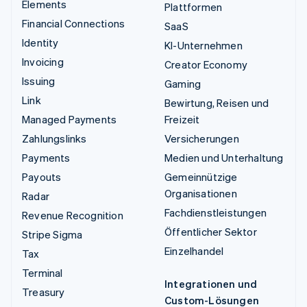
Elements
Plattformen
Financial Connections
SaaS
Identity
KI-Unternehmen
Invoicing
Creator Economy
Issuing
Gaming
Link
Bewirtung, Reisen und
Managed Payments
Freizeit
Zahlungslinks
Versicherungen
Payments
Medien und Unterhaltung
Payouts
Gemeinnützige
Organisationen
Radar
Fachdienstleistungen
Revenue Recognition
Öffentlicher Sektor
Stripe Sigma
Einzelhandel
Tax
Terminal
Integrationen und
Treasury
Custom-Lösungen