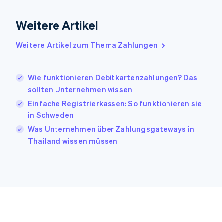
English
Irland
Weitere Artikel
English
Italien
Italiano
English
Weitere Artikel zum Thema Zahlungen
Japan
日本語
English
Kanada
Wie funktionieren Debitkartenzahlungen? Das
English
Français
sollten Unternehmen wissen
Kroatien
English
Italiano
Einfache Registrierkassen: So funktionieren sie
Lettland
in Schweden
English
Was Unternehmen über Zahlungsgateways in
Liechtenstein
Thailand wissen müssen
Deutsch
English
Litauen
English
Luxemburg
Français
Deutsch
English
Malaysia
English
简体中文
Malta
English