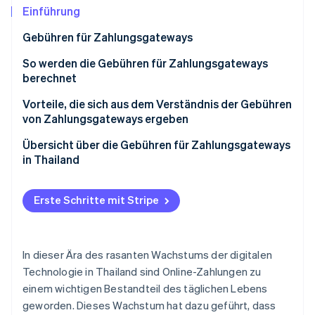
Betrugsprävention
Ecosystem
Einführung
Atlas
Gebühren für Zahlungsgateways
Start-up-Gründung
Partner
Stripe App-Marktplatz
Climate
So werden die Gebühren für Zahlungsgateways
CO₂-Entnahme
berechnet
Identity
Gebühr pro Transaktion berechnen
Vorteile, die sich aus dem Verständnis der Gebühren
Online-Identitätsprüfung
von Zahlungsgateways ergeben
Gebühr für die Währungsumrechnung berechnen
Geschäftsanforderungen erfüllen
Übersicht über die Gebühren für Zahlungsgateways
in Thailand
Kosten senken
Stripe-Sessions 2026
Versteckte Kosten vermeiden
Erste Schritte mit Stripe
Erfahren Sie, wie Stripe Lösungen für die Wirts
Jetzt ansehen
Umgang mit Wechselkursen
In dieser Ära des rasanten Wachstums der digitalen
Technologie in Thailand sind Online-Zahlungen zu
einem wichtigen Bestandteil des täglichen Lebens
geworden. Dieses Wachstum hat dazu geführt, dass