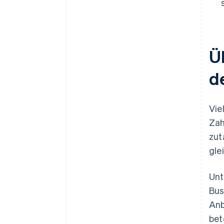
Ü
de
Vie
Zah
zut
gle
Unt
Bus
Anb
bet