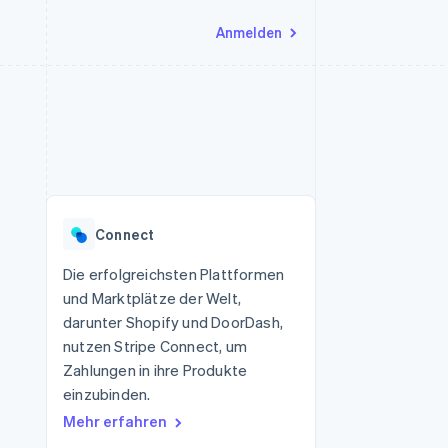
Anmelden
Ressourcen
Ecosystem
Kontakt
nd Marktplätze
Mehr
App-Integrationen
Partner
Sales-Team kontaktieren
Product roadmap
Code-Beispiele
Stripe App-Marktplatz
Partner werden
Ausblick
 Plattformen
Entwickler-Blog
 platforms
eit
API-Status
Radar
Betrugsprävention
eistungen
Connect
Atlas
onen
virtuelle Karten
Start-up-Gründung
Die erfolgreichsten Plattformen
und Marktplätze der Welt,
Climate
CO₂-Entnahme
darunter Shopify und DoorDash,
nutzen Stripe Connect, um
Identity
Online-Identitätsprüfung
Zahlungen in ihre Produkte
einzubinden.
Mehr erfahren