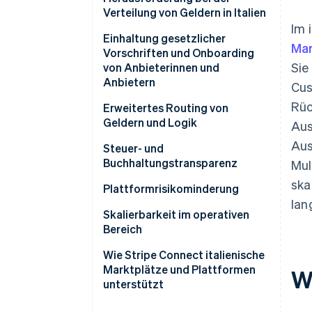
Verteilung von Geldern in Italien
Im 
Einhaltung gesetzlicher
Mar
Vorschriften und Onboarding
Sie
von Anbieterinnen und
Anbietern
Cus
Rüc
Warum die KYC-Verifizierung
Erweitertes Routing von
wichtig ist
Geldern und Logik
Aus
Aus
Was ist der beste Ansatz, um die
Was ist der Unterschied
Steuer- und
Einhaltung von AML- und KYC-
zwischen dem
Buchhaltungstransparenz
Mul
Vorschriften für italienische
Lastschriftverfahren und
ska
Gebühren und Zahlungen
Plattformrisikominderung
Marktplätze sicherzustellen?
indirekten Abbuchungen in
automatisch trennen
lan
einem Multivendor-Modell?
Reduzieren Sie das operative
Skalierbarkeit im operativen
Risiko durch Automatisierung
Bereich
Zahlungsorchestrierung als
Wie Stripe Connect italienische
strategischer Hebel
Marktplätze und Plattformen
W
unterstützt