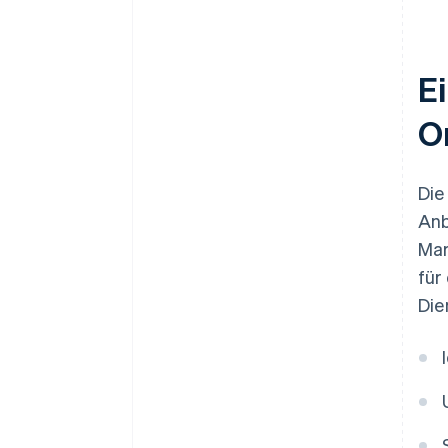
E
O
Die
Anb
Mar
für
Die