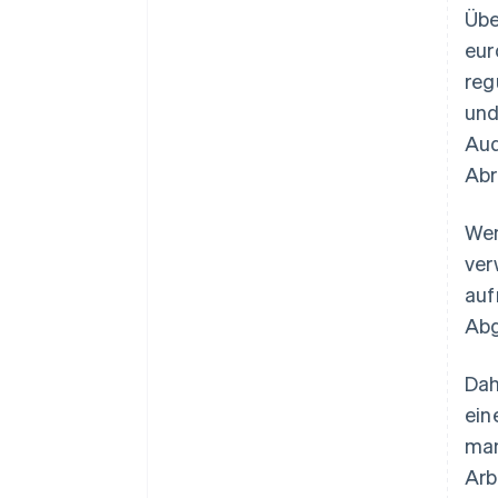
Übe
eur
reg
und
Aud
Abr
Wen
ver
auf
Abg
Dah
ein
man
Arb