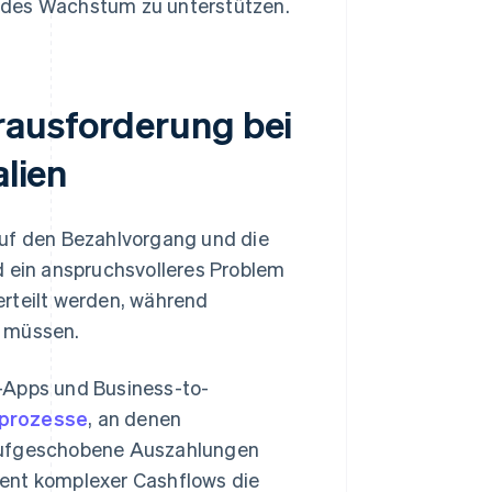
endes Wachstum zu unterstützen.
rausforderung bei
alien
auf den Bezahlvorgang und die
d ein anspruchsvolleres Problem
erteilt werden, während
n müssen.
-Apps und Business-to-
sprozesse
, an denen
 aufgeschobene Auszahlungen
ment komplexer Cashflows die