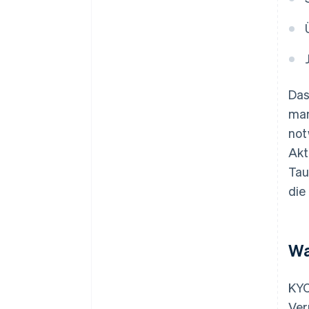
Das
man
not
Akt
Tau
die
Wa
KYC
Ver