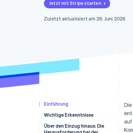
Optimierung der
Datensynchronisier
Jetzt mit Stripe starten
Autorisierungsraten
Link
Beschleunigter Bezahlvorgang
Zuletzt aktualisiert am 26. Juni 2026
Financial Connections
Verbundene Finanzdaten
Einführung
Die
ent
Wichtige Erkenntnisse
auf
Über den Einzug hinaus: Die
Kon
Herausforderung bei der