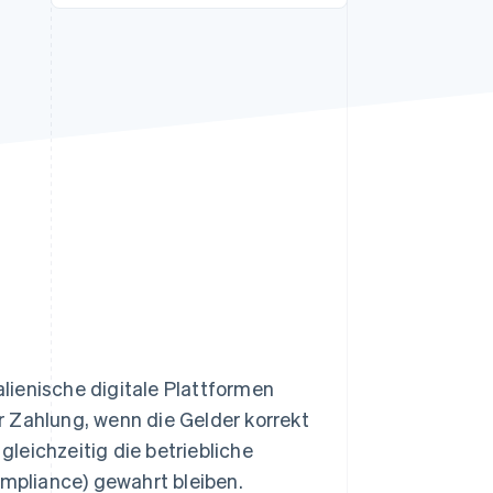
Stripe-Sessions 2026
Erfahren Sie, wie Stripe
Lösungen für die
Wirtschaftsinfrastruktur
für KI aufbaut.
Jetzt ansehen
alienische digitale Plattformen
 Zahlung, wenn die Gelder korrekt
leichzeitig die betriebliche
ompliance) gewahrt bleiben.