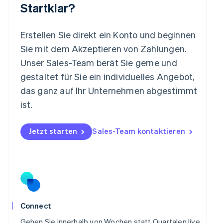
Startklar?
English
Mexiko
Español
English
Erstellen Sie direkt ein Konto und beginnen
Neuseeland
Sie mit dem Akzeptieren von Zahlungen.
English
Niederlande
Unser Sales-Team berät Sie gerne und
Nederlands
English
gestaltet für Sie ein individuelles Angebot,
Norwegen
das ganz auf Ihr Unternehmen abgestimmt
English
Österreich
ist.
Deutsch
English
Polen
Jetzt starten
Sales-Team kontaktieren
English
Portugal
Português
English
Rumänien
English
Schweden
Svenska
English
Schweiz
Connect
Deutsch
Français
Italiano
English
Singapur
Gehen Sie innerhalb von Wochen statt Quartalen live