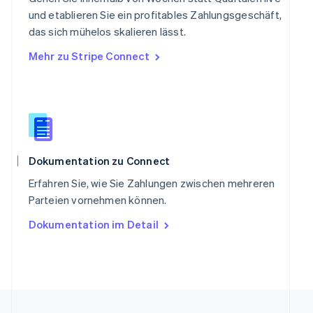
English
简体中文
und etablieren Sie ein profitables Zahlungsgeschäft,
Slowakei
das sich mühelos skalieren lässt.
English
Mehr zu Stripe Connect
Slowenien
English
Italiano
Sonderverwaltungsregion Hongkong,
China
English
简体中文
Spanien
Español
English
Thailand
Dokumentation zu Connect
ไทย
English
Erfahren Sie, wie Sie Zahlungen zwischen mehreren
Tschechische Republik
Parteien vornehmen können.
English
Ungarn
Dokumentation im Detail
English
Vereinigte Arabische Emirate
English
Vereinigte Staaten
English
Español
简体中文
Vereinigtes Königreich
English