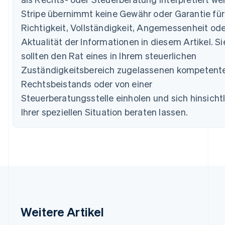
Belgien
Stripe übernimmt keine Gewähr oder Garantie für
Nederlands
Français
Deutsch
English
Brasilien
Richtigkeit, Vollständigkeit, Angemessenheit ode
Português
English
Aktualität der Informationen in diesem Artikel. Si
Bulgarien
English
sollten den Rat eines in Ihrem steuerlichen
Dänemark
Zuständigkeitsbereich zugelassenen kompetent
English
Deutschland
Rechtsbeistands oder von einer
Deutsch
English
Steuerberatungsstelle einholen und sich hinsicht
Estland
Ihrer speziellen Situation beraten lassen.
English
Festlandchina
简体中文
English
Finnland
English
Svenska
Frankreich
Français
English
Gibraltar
English
Griechenland
Weitere Artikel
English