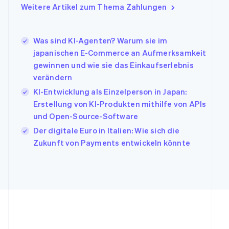
Indien
Weitere Artikel zum Thema Zahlungen
English
Irland
English
Was sind KI-Agenten? Warum sie im
Italien
japanischen E-Commerce an Aufmerksamkeit
Italiano
English
Japan
gewinnen und wie sie das Einkaufserlebnis
日本語
English
verändern
Kanada
KI-Entwicklung als Einzelperson in Japan:
English
Français
Erstellung von KI-Produkten mithilfe von APIs
Kroatien
English
Italiano
und Open-Source-Software
Lettland
Der digitale Euro in Italien: Wie sich die
English
Zukunft von Payments entwickeln könnte
Liechtenstein
Deutsch
English
Litauen
English
Luxemburg
Français
Deutsch
English
Malaysia
English
简体中文
Malta