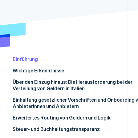
Betrugsprävention
Ecosystem
Atlas
Start-up-Gründung
Partner
Stripe App-Marktplatz
Climate
CO₂-Entnahme
Identity
Online-Identitätsprüfung
Einführung
Wichtige Erkenntnisse
Über den Einzug hinaus: Die Herausforderung bei der
Stripe-Sessions 2026
Verteilung von Geldern in Italien
Erfahren Sie, wie Stripe Lösungen für die
Jetzt ansehen
Einhaltung gesetzlicher Vorschriften und Onboarding 
Anbieterinnen und Anbietern
Warum die KYC-Verifizierung wichtig ist
Erweitertes Routing von Geldern und Logik
Was ist der beste Ansatz, um die Einhaltung von AML- u
Was ist der Unterschied zwischen dem Lastschriftverf
Steuer- und Buchhaltungstransparenz
KYC-Vorschriften für italienische Marktplätze
und indirekten Abbuchungen in einem Multivendor-Mod