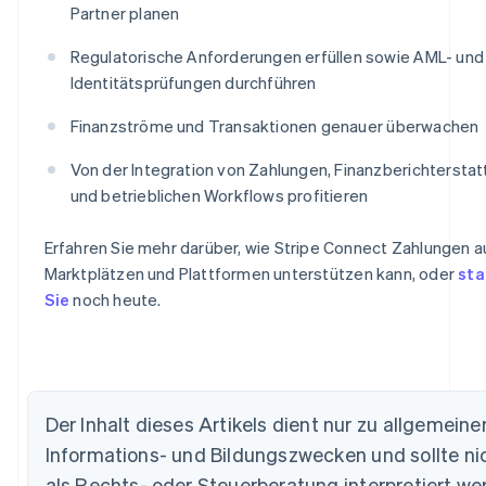
Partner planen
Regulatorische Anforderungen erfüllen sowie AML- und
Identitätsprüfungen durchführen
Finanzströme und Transaktionen genauer überwachen
Von der Integration von Zahlungen, Finanzberichtersta
und betrieblichen Workflows profitieren
Erfahren Sie mehr darüber, wie Stripe Connect Zahlungen a
Marktplätzen und Plattformen unterstützen kann, oder
sta
Sie
noch heute.
Der Inhalt dieses Artikels dient nur zu allgemeine
Australien
Informations- und Bildungszwecken und sollte ni
English
als Rechts- oder Steuerberatung interpretiert we