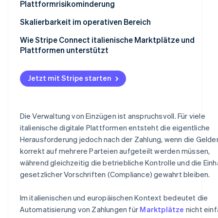
Gebühren und Zahlungen automatisch trennen
Plattformrisikominderung
sicherzustellen?
Reduzieren Sie das operative Risiko durch Automatisie
Skalierbarkeit im operativen Bereich
Zahlungsorchestrierung als strategischer Hebel
Wie Stripe Connect italienische Marktplätze und
Plattformen unterstützt
Jetzt mit Stripe starten
Die Verwaltung von Einzügen ist anspruchsvoll. Für viele
italienische digitale Plattformen entsteht die eigentliche
Herausforderung jedoch nach der Zahlung, wenn die Gelde
korrekt auf mehrere Parteien aufgeteilt werden müssen,
während gleichzeitig die betriebliche Kontrolle und die Einh
gesetzlicher Vorschriften (Compliance) gewahrt bleiben.
Im italienischen und europäischen Kontext bedeutet die
Automatisierung von Zahlungen für
Marktplätze
nicht ein