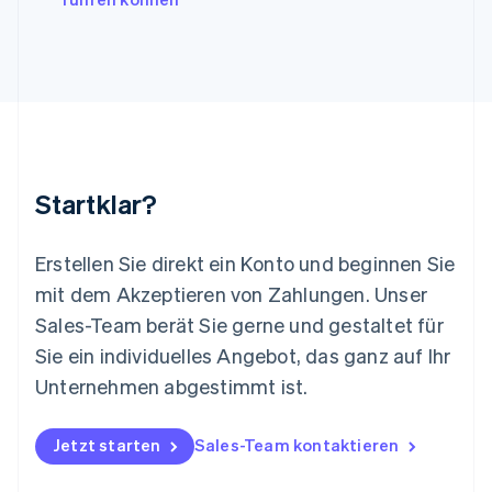
Deutsch
English
Litauen
English
Luxemburg
Français
Deutsch
English
Malaysia
English
简体中文
Malta
English
Startklar?
Mexiko
Español
English
Neuseeland
Erstellen Sie direkt ein Konto und beginnen Sie
English
mit dem Akzeptieren von Zahlungen. Unser
Niederlande
Nederlands
English
Sales-Team berät Sie gerne und gestaltet für
Norwegen
Sie ein individuelles Angebot, das ganz auf Ihr
English
Österreich
Unternehmen abgestimmt ist.
Deutsch
English
Polen
Jetzt starten
Sales-Team kontaktieren
English
Portugal