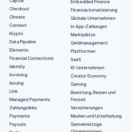
Capital
Embedded Finance
Checkout
Finanzautomatisierung
Climate
Globale Unternehmen
Connect
In-App-Zahlungen
Krypto
Marktplätze
Data Pipeline
Geldmanagement
Elements
Plattformen
Financial Connections
SaaS
Identity
KI-Unternehmen
Invoicing
Creator Economy
Issuing
Gaming
Link
Bewirtung, Reisen und
Managed Payments
Freizeit
Zahlungslinks
Versicherungen
Payments
Medien und Unterhaltung
Payouts
Gemeinnützige
Organisationen