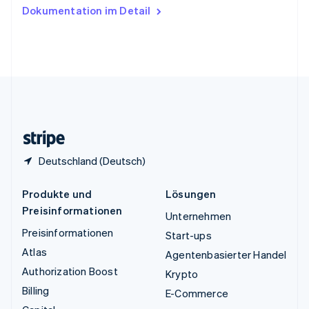
Ungarn
Dokumentation im Detail
English
Vereinigte Arabische Emirate
English
Vereinigte Staaten
English
Español
简体中文
Vereinigtes Königreich
English
Zypern
English
Deutschland (Deutsch)
Produkte und
Lösungen
Preisinformationen
Unternehmen
Preisinformationen
Start-ups
Atlas
Agentenbasierter Handel
Authorization Boost
Krypto
Billing
E-Commerce