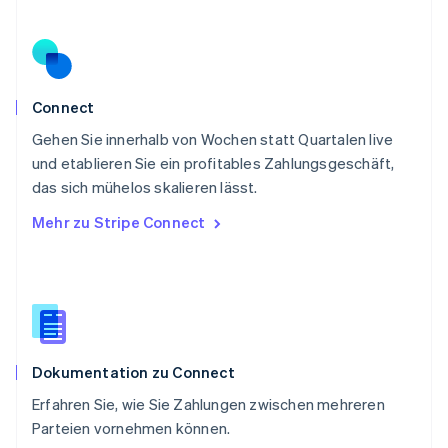
Português
English
Rumänien
English
Schweden
Svenska
English
Schweiz
Connect
Deutsch
Français
Italiano
English
Gehen Sie innerhalb von Wochen statt Quartalen live
Singapur
English
简体中文
und etablieren Sie ein profitables Zahlungsgeschäft,
Slowakei
das sich mühelos skalieren lässt.
English
Mehr zu Stripe Connect
Slowenien
English
Italiano
Sonderverwaltungsregion Hongkong,
China
English
简体中文
Spanien
Español
English
Dokumentation zu Connect
Thailand
ไทย
English
Erfahren Sie, wie Sie Zahlungen zwischen mehreren
Tschechische Republik
Parteien vornehmen können.
English