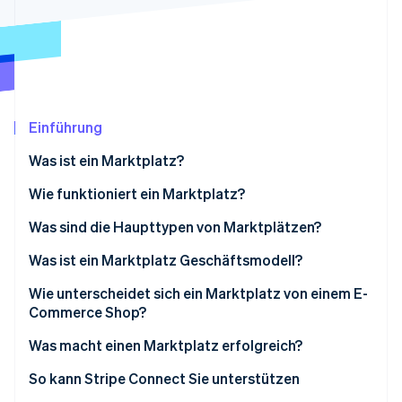
Betrugsprävention
Ecosystem
Atlas
Start-up-Gründung
Partner
Stripe App-Marktplatz
Climate
CO₂-Entnahme
Identity
Einführung
Online-Identitätsprüfung
Was ist ein Marktplatz?
Wie funktioniert ein Marktplatz?
Was sind die Haupttypen von Marktplätzen?
Stripe-Sessions 2026
Erfahren Sie, wie Stripe Lösungen für die W
Was ist ein Marktplatz Geschäftsmodell?
Jetzt ansehen
Wie unterscheidet sich ein Marktplatz von einem E-
Commerce Shop?
Was macht einen Marktplatz erfolgreich?
So kann Stripe Connect Sie unterstützen