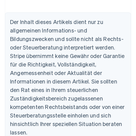
Der Inhalt dieses Artikels dient nur zu
allgemeinen Informations- und
Australien
Bildungszwecken und sollte nicht als Rechts-
English
Belgien
oder Steuerberatung interpretiert werden.
Nederlands
Français
Deutsch
English
Stripe übernimmt keine Gewähr oder Garantie
Brasilien
für die Richtigkeit, Vollständigkeit,
Português
English
Bulgarien
Angemessenheit oder Aktualität der
English
Informationen in diesem Artikel. Sie sollten
Dänemark
English
den Rat eines in Ihrem steuerlichen
Deutschland
Zuständigkeitsbereich zugelassenen
Deutsch
English
Estland
kompetenten Rechtsbeistands oder von einer
English
Steuerberatungsstelle einholen und sich
Festlandchina
hinsichtlich Ihrer speziellen Situation beraten
简体中文
English
Finnland
lassen.