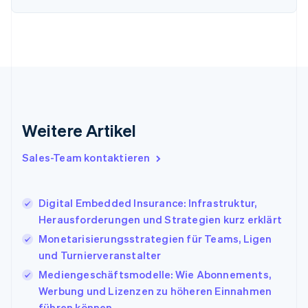
English
Svenska
Frankreich
Français
English
Gibraltar
English
Griechenland
English
Indien
English
Weitere Artikel
Irland
English
Italien
Sales-Team kontaktieren
Italiano
English
Japan
日本語
English
Digital Embedded Insurance: Infrastruktur,
Kanada
Herausforderungen und Strategien kurz erklärt
English
Français
Monetarisierungsstrategien für Teams, Ligen
Kroatien
English
Italiano
und Turnierveranstalter
Lettland
Mediengeschäftsmodelle: Wie Abonnements,
English
Werbung und Lizenzen zu höheren Einnahmen
Liechtenstein
führen können