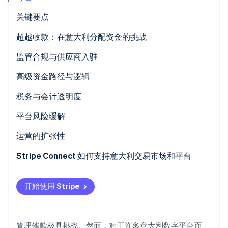
关键要点
超越收款：在意大利分配资金的挑战
Stripe Sessions 2026
监管合规与供应商入驻
了解 Stripe 如何为 AI 构建经济基础设施。
立即观看
为什么客户身份验证 (KYC) 验证很重要
高级资金路径与逻辑
确保意大利交易市场遵守反洗钱 (AML) 和客户身份验
在多供应商模式下，直接借记和间接扣款有什么区别？
税务与会计透明度
证 (KYC) 法规的最佳方法是什么？
自动分离费用和支付
平台风险缓解
通过自动化降低运营风险
运营的扩张性
支付编排作为战略杠杆
Stripe Connect 如何支持意大利交易市场和平台
开始使用 Stripe
管理催款极具挑战。然而，对于许多意大利数字平台而