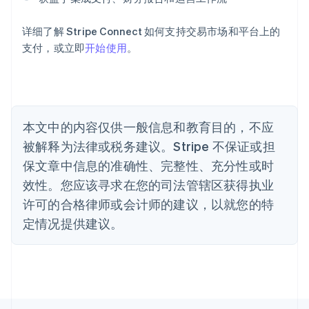
Deutsch
English
澳大利亚
详细了解 Stripe Connect 如何支持交易市场和平台上的
English
巴西
支付，或立即
开始使用
。
Português
English
保加利亚
English
比利时
Nederlands
Français
Deutsch
English
本文中的内容仅供一般信息和教育目的，不应
波兰
被解释为法律或税务建议。Stripe 不保证或担
English
丹麦
保文章中信息的准确性、完整性、充分性或时
English
效性。您应该寻求在您的司法管辖区获得执业
德国
Deutsch
English
许可的合格律师或会计师的建议，以就您的特
法国
定情况提供建议。
Français
English
芬兰
English
Svenska
荷兰
Nederlands
English
加拿大