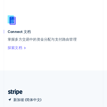
Español
English
新加坡
English
简体中文
新西兰
English
匈牙利
English
Connect 文档
意大利
掌握多方交易中的资金分配与支付路由管理
Italiano
English
印度
探索文档
English
英国
English
直布罗陀
English
中国内地
简体中文
English
中国香港特别行政区
English
简体中文
新加坡 (简体中文)