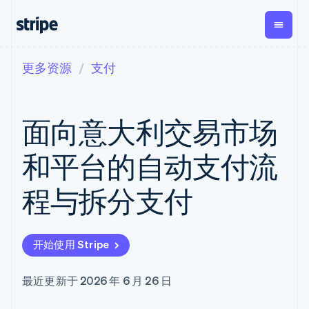
更多资源
支付
按企业阶段
文档
学习
支付
营收
资金管
平台
理
易市
大型企业
Stripe 文档
博客
Payments
Billing
初创企业
API 参考文档
客户案例
面向意大利交易市场
在线支付
经常性收入
Global
Conn
库与 SDK
指南
Managed
Metronome
Payouts
Stripe Apps
Payments
按用量计费
平台
和平台的自动支付流
备案商家解决
Subscriptions
向第三
按应用场景
方案
方打款
支持
订阅管理
Payment links
Crypto
程与拆分支付
指南
智能体商务
Invoicing
钱包、
加密货币
获取支持
无代码支付
一次性或定期
稳定币
电子商务
接受线上付款
托管支持方案
Checkout
账单
发行和
嵌入式金融
实施预置结账流程
专业服务
预构建支付界
Tax
发卡基
开始使用 Stripe
财务自动化
构建平台或交易市场
面
销售税和增值
础设施
全球化企业
管理订阅
Elements
税自动化
应用内支付
提供按用量计费
灵活的 UI 组件
Revenue
最近更新于 2026 年 6 月 26 日
交易市场
发行稳定币支持的支付卡
Payment
Recognition
公司
资金管理
通过智能体配置和管理服
methods
会计自动化
平台
务