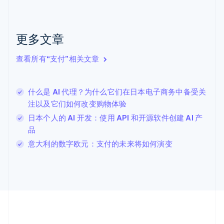
English
Français
捷克
English
克罗地亚
更多文章
English
Italiano
拉脱维亚
查看所有“支付”相关文章
English
立陶宛
English
什么是 AI 代理？为什么它们在日本电子商务中备受关
列支敦士登
注以及它们如何改变购物体验
Deutsch
English
卢森堡
日本个人的 AI 开发：使用 API 和开源软件创建 AI 产
Français
Deutsch
English
品
罗马尼亚
意大利的数字欧元：支付的未来将如何演变
English
马尔他
English
马来西亚
English
简体中文
美国
English
Español
简体中文
墨西哥