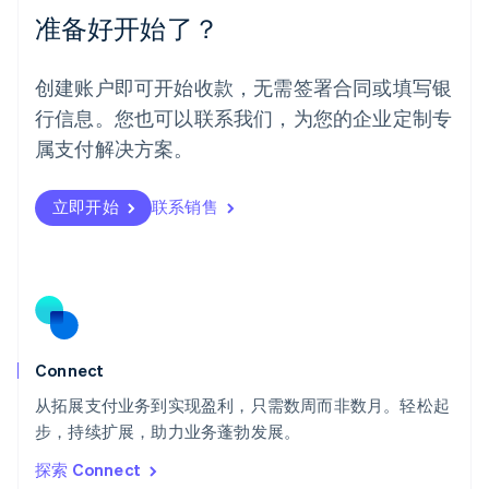
Español
English
准备好开始了？
挪威
English
葡萄牙
创建账户即可开始收款，无需签署合同或填写银
Português
English
行信息。您也可以联系我们，为您的企业定制专
日本
日本語
English
属支付解决方案。
瑞典
Svenska
English
瑞士
立即开始
联系销售
Deutsch
Français
Italiano
English
塞浦路斯
English
斯洛伐克
English
斯洛文尼亚
English
Italiano
Connect
泰国
ไทย
English
从拓展支付业务到实现盈利，只需数周而非数月。轻松起
希腊
步，持续扩展，助力业务蓬勃发展。
English
探索 Connect
西班牙