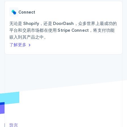
接入 125+ 种支
Stripe Sigma
产品路线图
SaaS
付方式
自定义报告
Sessions 年度大会
Terminal
Data Pipeline
Connect
招聘
线下支付
数据同步
资讯中心
Authorization
资源
无论是 Shopify，还是 DoorDash，众多世界上最成功的
Stripe Press
Boost
按行业
平台和交易市场都在使用 Stripe Connect，将支付功能
支付成功率优
应用集成
嵌入到其产品之中。
化
AI 企业
代码示例
Link
创作者经济
开发者博客
了解更多
联系
加速结账
游戏
API 状态
酒店、旅游与休闲
联系销售
保险
成为合作伙伴
媒体与娱乐
非营利组织
更多
专业服务
Product roadmap
公共部门
了解未来规划
零售
Radar
欺诈防范
Atlas
生态系统
初创企业注册
合作伙伴
Climate
Stripe App Marketplace
碳移除
导言