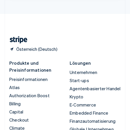
English
Vereinigte Staaten
English
Español
简体中文
Vereinigtes Königreich
English
Zypern
English
Österreich (Deutsch)
Produkte und
Lösungen
Preisinformationen
Unternehmen
Preisinformationen
Start-ups
Atlas
Agentenbasierter Handel
Authorization Boost
Krypto
Billing
E-Commerce
Capital
Embedded Finance
Checkout
Finanzautomatisierung
Climate
Globale Unternehmen