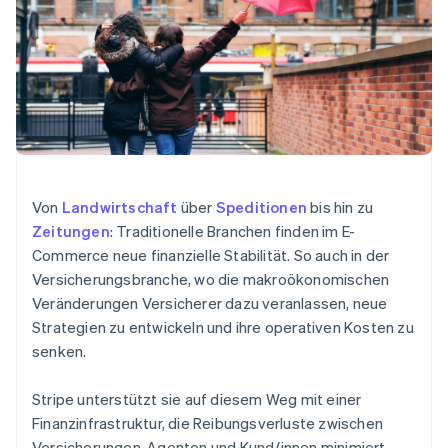
Data Pipeline
Geldmanagement
Marktplatz auf
Zugriff auf mehr als
Datensynchronisierung
Produkt-Roadmap
Plattformen
Grundlagen der
125
Stripe Sessions
SaaS
Abonnementverwaltung
Terminal
Karriere
Zahlungen vor Ort
Newsroom
So setzen Sie
Authorization
Stripe Press
nutzungsbasierte
Boost
Abrechnung um
Nach Branche
Optimierung der
Stablecoin-gestützte
Autorisierungsraten
Karten ausgeben: So
Link
KI-Unternehmen
Kontakt
geht´s
Beschleunigter
Creator Economy
Bereitstellung und
Von
Landwirtschaft
über
Speditionen
bis hin zu
Bezahlvorgang
Gaming
Verwaltung von
Sales-Team
Financial
Bewirtung, Reisen und
Zeitungen
: Traditionelle Branchen finden im E-
Diensten mit Agenten
kontaktieren
Connections
Freizeit
Partner werden
Commerce neue finanzielle Stabilität. So auch in der
Verbundene
Versicherungen
Versicherungsbranche, wo die makroökonomischen
Medien und
Finanzdaten
Unterhaltung
Veränderungen Versicherer dazu veranlassen, neue
Ressourcen
Gemeinnützige
Strategien zu entwickeln und ihre operativen Kosten zu
Organisationen
senken.
Fachdienstleistungen
App-Integrationen
Mehr
Öffentlicher Sektor
Code-Beispiele
Product roadmap
Einzelhandel
Entwickler-Blog
Stripe unterstützt sie auf diesem Weg mit einer
Ausblick
API-Status
Finanzinfrastruktur, die Reibungsverluste zwischen
Radar
Versicherungen, Agenten und Kund/innen minimiert.