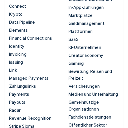
Connect
In-App-Zahlungen
Krypto
Marktplätze
Data Pipeline
Geldmanagement
Elements
Plattformen
Financial Connections
SaaS
Identity
KI-Unternehmen
Invoicing
Creator Economy
Issuing
Gaming
Link
Bewirtung, Reisen und
Managed Payments
Freizeit
Zahlungslinks
Versicherungen
Payments
Medien und Unterhaltung
Payouts
Gemeinnützige
Organisationen
Radar
Fachdienstleistungen
Revenue Recognition
Öffentlicher Sektor
Stripe Sigma