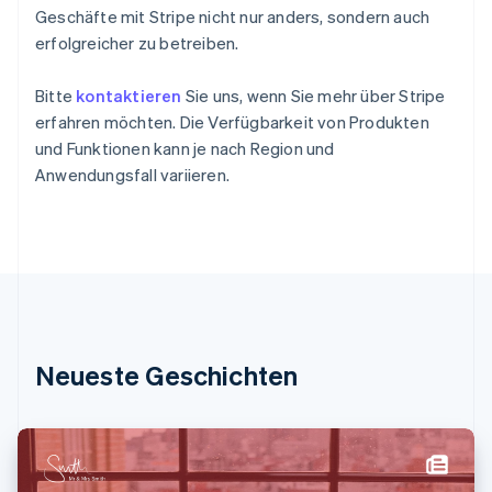
Geschäfte mit Stripe nicht nur anders, sondern auch
English
Griechenland
erfolgreicher zu betreiben.
English
Indien
Bitte
kontaktieren
Sie uns, wenn Sie mehr über Stripe
English
erfahren möchten. Die Verfügbarkeit von Produkten
Irland
und Funktionen kann je nach Region und
English
Anwendungsfall variieren.
Italien
Italiano
English
Japan
日本語
English
Kanada
English
Français
Kroatien
English
Italiano
Lettland
Neueste Geschichten
English
Liechtenstein
Deutsch
English
Litauen
English
Luxemburg