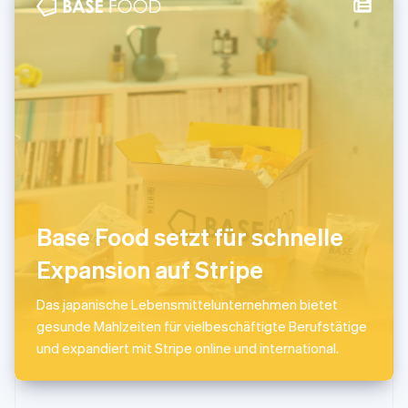
Svenska
English
Schweiz
Deutsch
Français
Italiano
English
Singapur
English
简体中文
Slowakei
English
Slowenien
English
Italiano
Sonderverwaltungsregion Hongkong,
China
English
简体中文
Base Food setzt für schnelle
Spanien
Expansion auf Stripe
Español
English
Thailand
ไทย
English
Das japanische Lebensmittelunternehmen bietet
Tschechische Republik
gesunde Mahlzeiten für vielbeschäftigte Berufstätige
English
und expandiert mit Stripe online und international.
Ungarn
English
Vereinigte Arabische Emirate