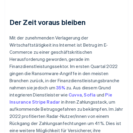
Australien
English
Der Zeit voraus bleiben
Belgien
Nederlands
Français
Deutsch
English
Brasilien
Mit der zunehmenden Verlagerung der
Português
English
Wirtschaftstätigkeit ins Internet ist Betrug im E-
Bulgarien
Commerce zu einer geschäftskritischen
English
Herausforderung geworden, gerade im
Dänemark
Finanzdienstleistungssektor. Im ersten Quartal 2022
English
Deutschland
gingen die Ransomware-Angriffe in den meisten
Deutsch
English
Branchen zurück, in der Finanzdienstleistungsbranche
Estland
nahmen sie jedoch um
35%
zu. Aus diesem Grund
English
integrieren Dienstleister wie
Cuvva
,
Sofía
und
Pie
Festlandchina
Insurance
Stripe Radar
in ihren Zahlungsstack, um
简体中文
English
Finnland
aufkommende Betrugsgefahren zu bekämpfen. Im Jahr
English
Svenska
2022 profitierten Radar-Nutzer/innen von einem
Frankreich
Rückgang der Zahlungsanfechtungen um 41 %. Dies ist
Français
English
eine weitere Möglichkeit für Versicherer, ihre
Gibraltar