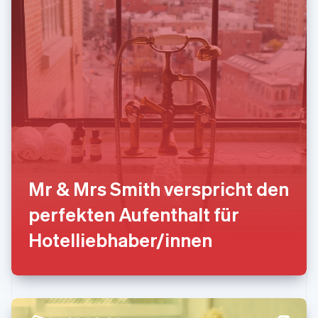
Français
Deutsch
English
Malaysia
English
简体中文
Malta
English
Mexiko
Español
English
Neuseeland
English
Niederlande
Nederlands
English
Norwegen
Mr & Mrs Smith verspricht den
English
Österreich
perfekten Aufenthalt für
Deutsch
English
Polen
Hotelliebhaber/innen
English
Portugal
Português
English
Rumänien
English
Schweden