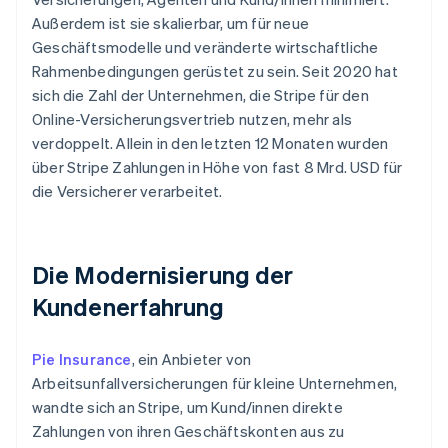
Betrugsprävention
Ecosystem
Außerdem ist sie skalierbar, um für neue
Atlas
Geschäftsmodelle und veränderte wirtschaftliche
Start-up-Gründung
Partner
Rahmenbedingungen gerüstet zu sein. Seit 2020 hat
Stripe App-Marktplatz
Climate
sich die Zahl der Unternehmen, die Stripe für den
CO₂-Entnahme
Online-Versicherungsvertrieb nutzen, mehr als
Identity
verdoppelt. Allein in den letzten 12 Monaten wurden
Online-Identitätsprüfung
über Stripe Zahlungen in Höhe von fast 8 Mrd. USD für
die Versicherer verarbeitet.
Die Modernisierung der
Stripe-Sessions 2026
Erfahren Sie, wie Stripe Lösungen für die Wirts
Kundenerfahrung
Jetzt ansehen
Pie Insurance
, ein Anbieter von
Arbeitsunfallversicherungen für kleine Unternehmen,
wandte sich an Stripe, um Kund/innen direkte
Zahlungen von ihren Geschäftskonten aus zu