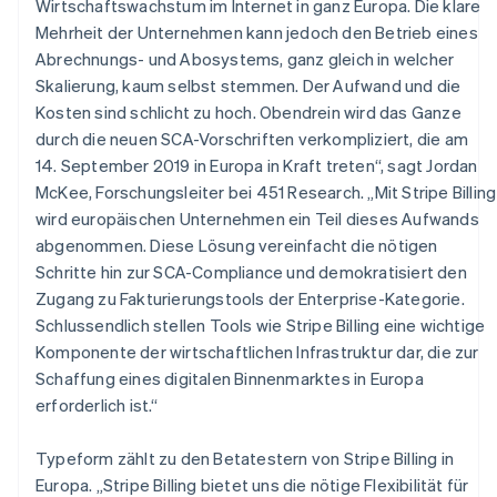
Wirtschaftswachstum im Internet in ganz Europa. Die klare
English
Mehrheit der Unternehmen kann jedoch den Betrieb eines
Österreich
Abrechnungs- und Abosystems, ganz gleich in welcher
Deutsch
English
Polen
Skalierung, kaum selbst stemmen. Der Aufwand und die
English
Kosten sind schlicht zu hoch. Obendrein wird das Ganze
Portugal
durch die neuen SCA-Vorschriften verkompliziert, die am
Português
English
14. September 2019 in Europa in Kraft treten“, sagt Jordan
Rumänien
McKee, Forschungsleiter bei 451 Research. „Mit Stripe Billing
English
Schweden
wird europäischen Unternehmen ein Teil dieses Aufwands
Svenska
English
abgenommen. Diese Lösung vereinfacht die nötigen
Schweiz
Schritte hin zur SCA-Compliance und demokratisiert den
Deutsch
Français
Italiano
English
Zugang zu Fakturierungstools der Enterprise-Kategorie.
Singapur
Schlussendlich stellen Tools wie Stripe Billing eine wichtige
English
简体中文
Slowakei
Komponente der wirtschaftlichen Infrastruktur dar, die zur
English
Schaffung eines digitalen Binnenmarktes in Europa
Slowenien
erforderlich ist.“
English
Italiano
Sonderverwaltungsregion Hongkong,
Typeform zählt zu den Betatestern von Stripe Billing in
China
Europa. „Stripe Billing bietet uns die nötige Flexibilität für
English
简体中文