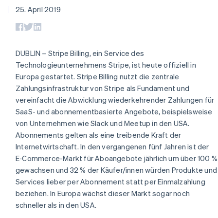
Data Pipeline
Geldmanagement
Marktplatz auf
25. April 2019
Zugriff auf mehr als
Datensynchronisierung
Produkt-Roadmap
Plattformen
Grundlagen der
125
Stripe Sessions
SaaS
Abonnementverwaltung
Terminal
Karriere
Zahlungen vor Ort
Newsroom
So setzen Sie
Authorization
Stripe Press
nutzungsbasierte
DUBLIN – Stripe Billing, ein Service des
Boost
Abrechnung um
Technologieunternehmens Stripe, ist heute offiziell in
Nach Branche
Optimierung der
Stablecoin-gestützte
Autorisierungsraten
Europa gestartet. Stripe Billing nutzt die zentrale
Karten ausgeben: So
Link
KI-Unternehmen
Kontakt
geht´s
Zahlungsinfrastruktur von Stripe als Fundament und
Beschleunigter
Creator Economy
Bereitstellung und
vereinfacht die Abwicklung wiederkehrender Zahlungen für
Bezahlvorgang
Gaming
Verwaltung von
Sales-Team
Financial
Bewirtung, Reisen und
SaaS- und abonnementbasierte Angebote, beispielsweise
Diensten mit Agenten
kontaktieren
Connections
Freizeit
Partner werden
von Unternehmen wie Slack und Meetup in den USA.
Verbundene
Versicherungen
Abonnements gelten als eine treibende Kraft der
Medien und
Finanzdaten
Unterhaltung
Internetwirtschaft. In den vergangenen fünf Jahren ist der
Ressourcen
Gemeinnützige
E‑Commerce-Markt für Aboangebote jährlich um über 100 %
Organisationen
gewachsen und 32 % der Käufer/innen würden Produkte und
Fachdienstleistungen
App-Integrationen
Mehr
Öffentlicher Sektor
Code-Beispiele
Services lieber per Abonnement statt per Einmalzahlung
Product roadmap
Einzelhandel
Entwickler-Blog
beziehen. In Europa wächst dieser Markt sogar noch
Ausblick
API-Status
schneller als in den USA.
Radar