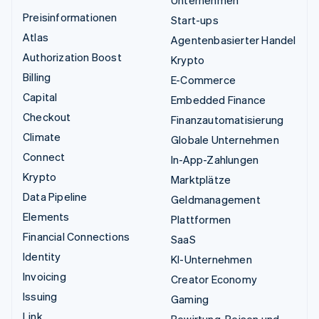
Unternehmen
Preisinformationen
Start-ups
Atlas
Agentenbasierter Handel
Authorization Boost
Krypto
Billing
E-Commerce
Capital
Embedded Finance
Checkout
Finanzautomatisierung
Climate
Globale Unternehmen
Connect
In-App-Zahlungen
Krypto
Marktplätze
Data Pipeline
Geldmanagement
Elements
Plattformen
Financial Connections
SaaS
Identity
KI-Unternehmen
Invoicing
Creator Economy
Issuing
Gaming
Link