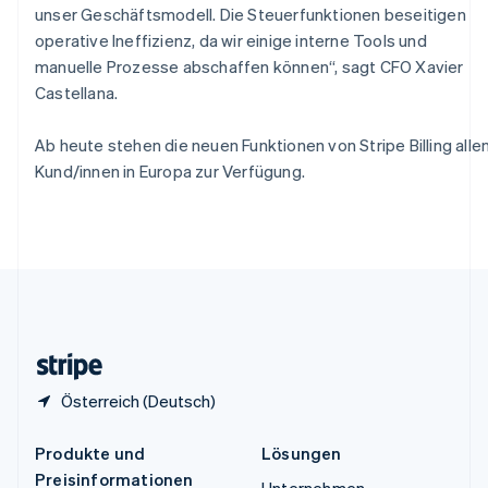
unser Geschäftsmodell. Die Steuerfunktionen beseitigen
Spanien
operative Ineffizienz, da wir einige interne Tools und
Español
English
Thailand
manuelle Prozesse abschaffen können“, sagt CFO Xavier
ไทย
English
Castellana.
Tschechische Republik
English
Ab heute stehen die neuen Funktionen von Stripe Billing alle
Ungarn
Kund/innen in Europa zur Verfügung.
English
Vereinigte Arabische Emirate
English
Vereinigte Staaten
English
Español
简体中文
Vereinigtes Königreich
English
Zypern
English
Österreich (Deutsch)
Produkte und
Lösungen
Preisinformationen