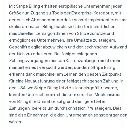
Betrugsprävention
Ecosystem
Mit Stripe Billing erhalten europäische Unternehmen jeder
Atlas
Größe nun Zugang zu Tools der Enterprise-Kategorie, mit
Start-up-Gründung
Partner
denen sich Abonnementmodelle schnell implementieren un
Stripe App-Marktplatz
Climate
skalieren lassen. Billing macht sich die fortschrittlichen
CO₂-Entnahme
maschinellen Lernalgorithmen von Stripe zunutze und
Identity
ermöglicht es Unternehmen, ihre Umsätze zu steigern,
Online-Identitätsprüfung
Geschäfte agiler abzuwickeln und den technischen Aufwan
deutlich zu reduzieren. Bei fehlgeschlagenen
Zahlungsvorgängen müssen Kartenzahlungen nicht mehr
manuell erneut versucht werden, sondern Stripe Billing
erkennt dank maschinellem Lernen den besten Zeitpunkt
Stripe-Sessions 2026
für eine Neuausführung einer fehlgeschlagenen Zahlung. In
Erfahren Sie, wie Stripe Lösungen für die Wirts
Jetzt ansehen
den USA, wo Stripe Billing letztes Jahr eingeführt wurde,
konnten Unternehmen mit diesem smarten Mechanismus
von Billing ihre Umsätze aufgrund der „geretteten
Zahlungen“ bereits um durchschnittlich 7 % steigern. Dies
sind also Einnahmen, die den Unternehmen sonst entgange
wären.