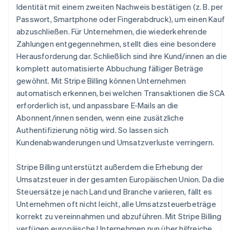
Identität mit einem zweiten Nachweis bestätigen (z. B. per
Deutsch
English
Estland
Passwort, Smartphone oder Fingerabdruck), um einen Kauf
English
abzuschließen. Für Unternehmen, die wiederkehrende
Festlandchina
Zahlungen entgegennehmen, stellt dies eine besondere
简体中文
English
Herausforderung dar. Schließlich sind ihre Kund/innen an die
Finnland
komplett automatisierte Abbuchung fälliger Beträge
English
Svenska
Frankreich
gewöhnt. Mit Stripe Billing können Unternehmen
Français
English
automatisch erkennen, bei welchen Transaktionen die SCA
Gibraltar
erforderlich ist, und anpassbare E-Mails an die
English
Abonnent/innen senden, wenn eine zusätzliche
Griechenland
Authentifizierung nötig wird. So lassen sich
English
Kundenabwanderungen und Umsatzverluste verringern.
Indien
English
Irland
Stripe Billing unterstützt außerdem die Erhebung der
English
Umsatzsteuer in der gesamten Europäischen Union. Da die
Italien
Steuersätze je nach Land und Branche variieren, fällt es
Italiano
English
Unternehmen oft nicht leicht, alle Umsatzsteuerbeträge
Japan
korrekt zu vereinnahmen und abzuführen. Mit Stripe Billing
日本語
English
Kanada
verfügen europäische Unternehmen nun über hilfreiche