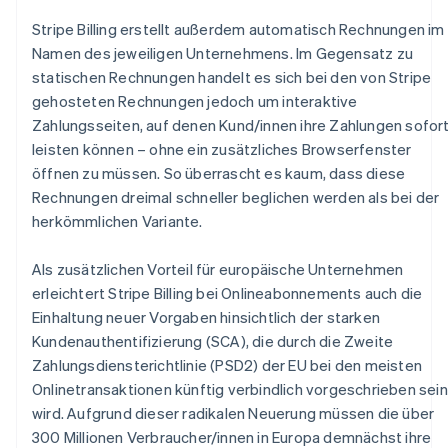
Stripe Billing erstellt außerdem automatisch Rechnungen im
Namen des jeweiligen Unternehmens. Im Gegensatz zu
statischen Rechnungen handelt es sich bei den von Stripe
gehosteten Rechnungen jedoch um interaktive
Zahlungsseiten, auf denen Kund/innen ihre Zahlungen sofor
leisten können – ohne ein zusätzliches Browserfenster
öffnen zu müssen. So überrascht es kaum, dass diese
Rechnungen dreimal schneller beglichen werden als bei der
herkömmlichen Variante.
Australien
English
Als zusätzlichen Vorteil für europäische Unternehmen
Belgien
erleichtert Stripe Billing bei Onlineabonnements auch die
Nederlands
Français
Deutsch
English
Einhaltung neuer Vorgaben hinsichtlich der starken
Brasilien
Kundenauthentifizierung (SCA), die durch die Zweite
Português
English
Bulgarien
Zahlungsdiensterichtlinie (PSD2) der EU bei den meisten
English
Onlinetransaktionen künftig verbindlich vorgeschrieben sein
Dänemark
wird. Aufgrund dieser radikalen Neuerung müssen die über
English
300 Millionen Verbraucher/innen in Europa demnächst ihre
Deutschland