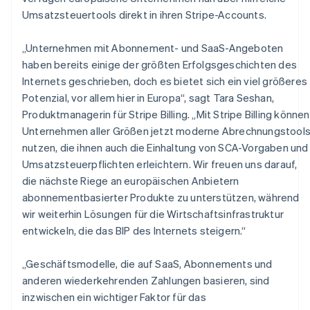
English
Français
Umsatzsteuertools direkt in ihren Stripe-Accounts.
Kroatien
English
Italiano
„Unternehmen mit Abonnement- und SaaS-Angeboten
Lettland
haben bereits einige der größten Erfolgsgeschichten des
English
Liechtenstein
Internets geschrieben, doch es bietet sich ein viel größeres
Deutsch
English
Potenzial, vor allem hier in Europa“, sagt Tara Seshan,
Litauen
Produktmanagerin für Stripe Billing. „Mit Stripe Billing können
English
Unternehmen aller Größen jetzt moderne Abrechnungstool
Luxemburg
nutzen, die ihnen auch die Einhaltung von SCA-Vorgaben und
Français
Deutsch
English
Malaysia
Umsatzsteuerpflichten erleichtern. Wir freuen uns darauf,
English
简体中文
die nächste Riege an europäischen Anbietern
Malta
abonnementbasierter Produkte zu unterstützen, während
English
wir weiterhin Lösungen für die Wirtschaftsinfrastruktur
Mexiko
entwickeln, die das BIP des Internets steigern.“
Español
English
Neuseeland
„Geschäftsmodelle, die auf SaaS, Abonnements und
English
Niederlande
anderen wiederkehrenden Zahlungen basieren, sind
Nederlands
English
inzwischen ein wichtiger Faktor für das
Norwegen