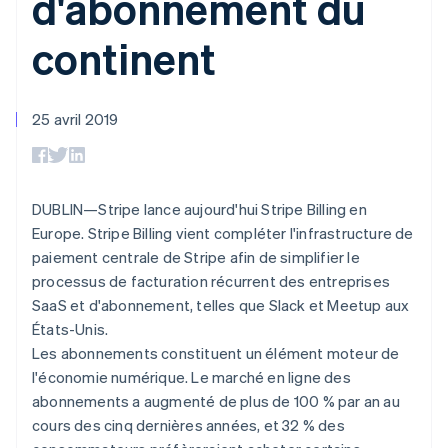
d'abonnement du
UI flexibles
Recognition
l’application
Gérer des
Moyens de
Comptabilité
Entreprise
Marketplaces
abonnements
continent
paiement
automatisée
Gestion financière
Proposer une
Accès à plus
Stripe Sigma
Roadmap produit
Plateformes
facturation à l'usage
de 125
Rapports
Sessions : conférence
SaaS
Émettre des cartes
Terminal
personnalisés
annuelle
bancaires adossées à
Paiements en
Data Pipeline
25 avril 2019
Carrières
des stablecoins
personne
Synchronisation
Communiqués de
Fournir et gérer des
Authorization
des données
presse
services avec des
Par secteur
Boost
Stripe Press
agents
Acceptation
DUBLIN—Stripe lance aujourd'hui Stripe Billing en
optimisée
Entreprises d'IA
Link
Économie des
Europe. Stripe Billing vient compléter l'infrastructure de
Paiements
créateurs
Contact
paiement centrale de Stripe afin de simplifier le
Ressources
Jeux
accélérés
processus de facturation récurrent des entreprises
Hôtellerie, voyages et
Financial
Contacter notre équipe
loisirs
Intégrations
Connections
SaaS et d'abonnement, telles que Slack et Meetup aux
Assurance
d'applications
Comptes
Devenir partenaire
États-Unis.
Médias et
Exemples de code
financiers
Les abonnements constituent un élément moteur de
divertissements
Blog des développeurs
associés
Organisations à but
l'économie numérique. Le marché en ligne des
non lucratif
État de l'API
abonnements a augmenté de plus de 100 % par an au
Services aux
Plus
cours des cinq dernières années, et 32 % des
entreprises
Product roadmap
Secteur public