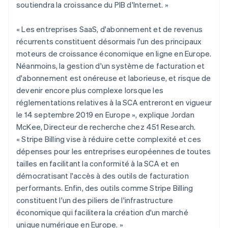
soutiendra la croissance du PIB d'Internet. »
Lettonie
English
« Les entreprises SaaS, d'abonnement et de revenus
Liechtenstein
récurrents constituent désormais l'un des principaux
Deutsch
English
Lituanie
moteurs de croissance économique en ligne en Europe.
English
Néanmoins, la gestion d'un système de facturation et
Luxembourg
d'abonnement est onéreuse et laborieuse, et risque de
Français
Deutsch
English
devenir encore plus complexe lorsque les
Malaisie
réglementations relatives à la SCA entreront en vigueur
English
简体中文
Malte
le 14 septembre 2019 en Europe », explique Jordan
English
McKee, Directeur de recherche chez 451 Research.
Mexique
« Stripe Billing vise à réduire cette complexité et ces
Español
English
dépenses pour les entreprises européennes de toutes
Norvège
tailles en facilitant la conformité à la SCA et en
English
Nouvelle-Zélande
démocratisant l'accès à des outils de facturation
English
performants. Enfin, des outils comme Stripe Billing
Pays-Bas
constituent l'un des piliers de l'infrastructure
Nederlands
English
économique qui facilitera la création d'un marché
Pologne
unique numérique en Europe. »
English