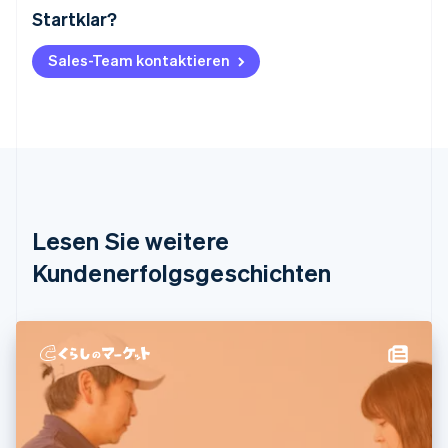
Startklar?
Australien
English
Belgien
Sales-Team kontaktieren
Nederlands
Français
Deutsch
English
Brasilien
Português
English
Bulgarien
English
Dänemark
English
Deutschland
Lesen Sie weitere
Deutsch
English
Estland
Kundenerfolgsgeschichten
English
Festlandchina
简体中文
English
Finnland
English
Svenska
Frankreich
Français
English
Gibraltar
English