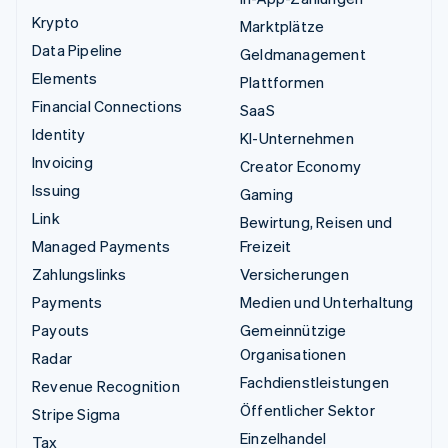
Krypto
Marktplätze
Data Pipeline
Geldmanagement
Elements
Plattformen
Financial Connections
SaaS
Identity
KI-Unternehmen
Invoicing
Creator Economy
Issuing
Gaming
Link
Bewirtung, Reisen und
Managed Payments
Freizeit
Zahlungslinks
Versicherungen
Payments
Medien und Unterhaltung
Payouts
Gemeinnützige
Organisationen
Radar
Fachdienstleistungen
Revenue Recognition
Öffentlicher Sektor
Stripe Sigma
Einzelhandel
Tax