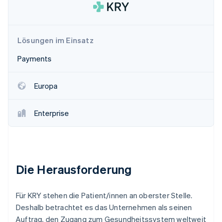
Betrugsprävention
Ecosystem
Atlas
Start-up-Gründung
Partner
Stripe App-Marktplatz
Lösungen im Einsatz
Climate
CO₂-Entnahme
Payments
Identity
Online-Identitätsprüfung
Europa
Enterprise
Stripe-Sessions 2026
Erfahren Sie, wie Stripe Lösungen für die Wirts
Jetzt ansehen
Die Herausforderung
Für KRY stehen die Patient/innen an oberster Stelle.
Deshalb betrachtet es das Unternehmen als seinen
Auftrag, den Zugang zum Gesundheitssystem weltweit