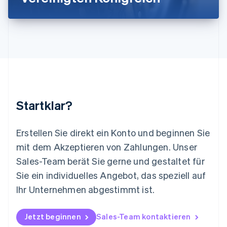
Malaysia
English
简体中文
Malta
English
Mexiko
Español
English
Neuseeland
English
Niederlande
Nederlands
English
Startklar?
Norwegen
English
Österreich
Erstellen Sie direkt ein Konto und beginnen Sie
Deutsch
English
mit dem Akzeptieren von Zahlungen. Unser
Polen
Sales-Team berät Sie gerne und gestaltet für
English
Portugal
Sie ein individuelles Angebot, das speziell auf
Português
English
Ihr Unternehmen abgestimmt ist.
Rumänien
English
Schweden
Jetzt beginnen
Sales-Team kontaktieren
Svenska
English