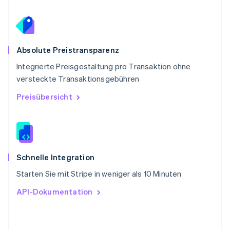
Schweiz
Deutsch
Français
Italiano
English
Singapur
English
简体中文
Slowakei
Absolute Preistransparenz
English
Integrierte Preisgestaltung pro Transaktion ohne
Slowenien
versteckte Transaktionsgebühren
English
Italiano
Sonderverwaltungsregion Hongkong,
Preisübersicht
China
English
简体中文
Spanien
Español
English
Thailand
ไทย
English
Schnelle Integration
Tschechische Republik
Starten Sie mit Stripe in weniger als 10 Minuten
English
Ungarn
API-Dokumentation
English
Vereinigte Arabische Emirate
English
Vereinigte Staaten