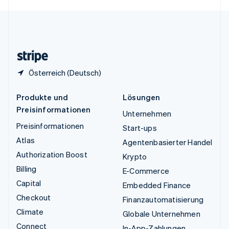
English
Español
简体中文
Vereinigtes Königreich
English
Zypern
English
Österreich (Deutsch)
Produkte und
Lösungen
Preisinformationen
Unternehmen
Preisinformationen
Start-ups
Atlas
Agentenbasierter Handel
Authorization Boost
Krypto
Billing
E-Commerce
Capital
Embedded Finance
Checkout
Finanzautomatisierung
Climate
Globale Unternehmen
Connect
In-App-Zahlungen