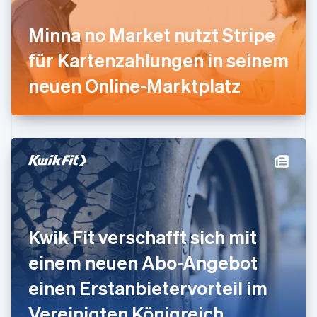
Griechenland
English
Minna no Market nutzt Stripe
Indien
für Kartenzahlungen in seinem
English
Irland
neuen Online-Marktplatz
English
Italien
Italiano
English
Japan
日本語
English
Kanada
English
Français
Kroatien
English
Italiano
Lettland
English
Kwik Fit verschafft sich mit
Liechtenstein
Deutsch
English
einem neuen Abo-Angebot
Litauen
einen Erstanbietervorteil im
English
Luxemburg
Vereinigten Königreich
Français
Deutsch
English