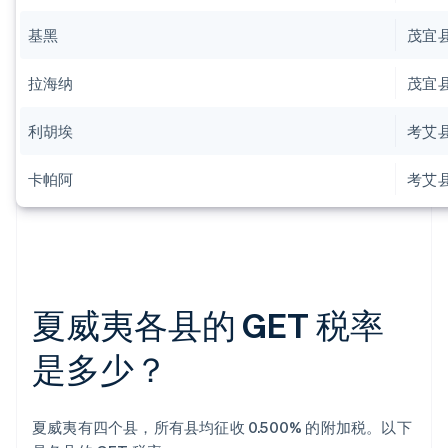
基黑
茂宜
拉海纳
茂宜
利胡埃
考艾
卡帕阿
考艾
夏威夷各县的 GET 税率
是多少？
夏威夷有四个县，所有县均征收 0.500% 的附加税。以下