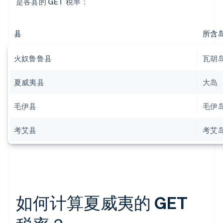
是各县的 GET 税率：
县
所含
火奴鲁鲁县
瓦胡
夏威夷县
大岛
毛伊县
毛伊
考艾县
考艾
如何计算夏威夷的 GET