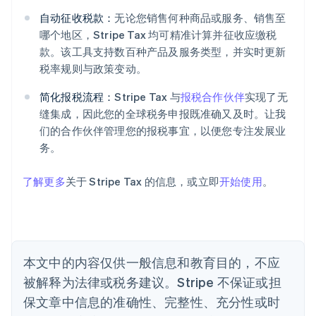
自动征收税款：
无论您销售何种商品或服务、销售至
哪个地区，Stripe Tax 均可精准计算并征收应缴税
款。该工具支持数百种产品及服务类型，并实时更新
税率规则与政策变动。
阿联酋
English
简化报税流程：
Stripe Tax 与
报税合作伙伴
实现了无
爱尔兰
缝集成，因此您的全球税务申报既准确又及时。让我
English
爱沙尼亚
们的合作伙伴管理您的报税事宜，以便您专注发展业
English
务。
奥地利
Deutsch
English
了解更多
关于 Stripe Tax 的信息，或立即
开始使用
。
澳大利亚
English
巴西
Português
English
保加利亚
English
本文中的内容仅供一般信息和教育目的，不应
比利时
被解释为法律或税务建议。Stripe 不保证或担
Nederlands
Français
Deutsch
English
波兰
保文章中信息的准确性、完整性、充分性或时
English