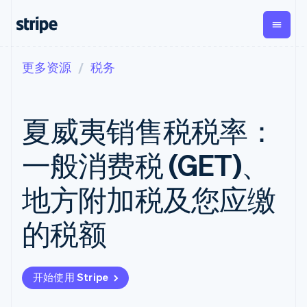
更多资源
税务
按企业阶段
文档
学习
支付
营收
资金管理
平台
易市
大型企业
Stripe 文档
博客
Payments
Billing
Treasury
初创企业
API 参考文档
客户案例
夏威夷销售税税率：
在线支付
经常性收入
Con
库与 SDK
指南
企业财务
Managed
Metronome
Stripe Apps
Payments
按用量计费
Global
平台
一般消费税 (GET)、
备案商家解决
Payouts
Subscriptions
Capi
按应用场景
方案
平
支持
向第三方
订阅管理
Payment links
客户
地方附加税及您应缴
指南
智能体商务
打款
Invoicing
Trea
加密货币
获取支持
无代码支付
一次性或定期
Capital
平
电子商务
接受线上付款
管理支持方案
企业融资
Checkout
账单
的税额
嵌入
嵌入式金融
实施预建结账流程
专业服务
预构建支付界
Crypto
Tax
融服
财务自动化
构建平台或交易市场
钱包、稳
面
销售税和增值
Iss
全球化企业
管理订阅
定币发行
Elements
税自动化
实体
应用内支付
提供按用量计费
灵活的 UI 组件
和发卡基
Crypto
Revenue
虚拟
开始使用 Stripe
交易市场
发行稳定币支持的支付卡
Onramp
支付方式
Recognition
础设施
公司
资金管理
使用代理预配和管理服务
可嵌入的
Access to
会计自动化
平台