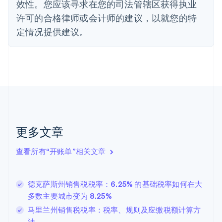
效性。您应该寻求在您的司法管辖区获得执业
丹麦
许可的合格律师或会计师的建议，以就您的特
English
德国
定情况提供建议。
Deutsch
English
法国
Français
English
芬兰
English
Svenska
荷兰
Nederlands
English
加拿大
English
Français
更多文章
捷克
English
克罗地亚
查看所有“开账单”相关文章
English
Italiano
拉脱维亚
English
德克萨斯州销售税税率：6.25% 的基础税率如何在大
立陶宛
多数主要城市变为 8.25%
English
马里兰州销售税税率：税率、规则及应缴税额计算方
列支敦士登
Deutsch
English
法