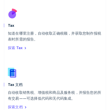
塞浦路斯
English
斯洛伐克
English
斯洛文尼亚
Tax
English
Italiano
知道在哪里注册，自动收取正确税额，并获取您制作报税
泰国
ไทย
English
表时所需的报告。
希腊
探索 Tax
English
西班牙
Español
English
新加坡
English
简体中文
新西兰
English
Tax 文档
匈牙利
English
自动收取销售税、增值税和商品及服务税，并报告您的所
意大利
有交易——可选择低代码和无代码集成。
Italiano
English
印度
探索文档
English