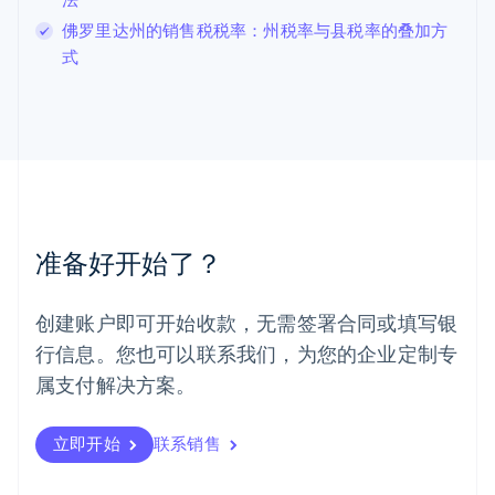
卢森堡
佛罗里达州的销售税税率：州税率与县税率的叠加方
Français
Deutsch
English
式
罗马尼亚
English
马尔他
English
马来西亚
English
简体中文
美国
English
Español
简体中文
墨西哥
准备好开始了？
Español
English
挪威
English
创建账户即可开始收款，无需签署合同或填写银
葡萄牙
行信息。您也可以联系我们，为您的企业定制专
Português
English
日本
属支付解决方案。
日本語
English
瑞典
立即开始
联系销售
Svenska
English
瑞士
Deutsch
Français
Italiano
English