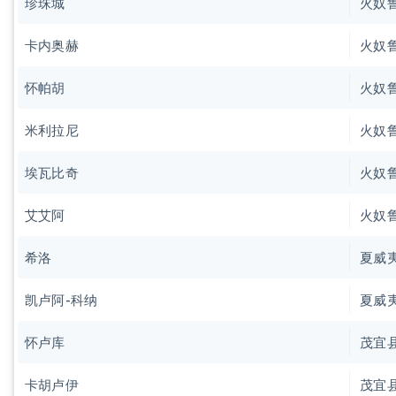
珍珠城
火奴
卡内奥赫
火奴
怀帕胡
火奴
米利拉尼
火奴
埃瓦比奇
火奴
艾艾阿
火奴
希洛
夏威
凯卢阿-科纳
夏威
怀卢库
茂宜
卡胡卢伊
茂宜