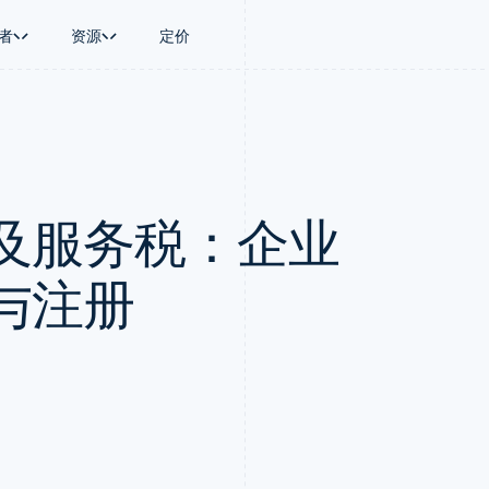
者
资源
定价
景
指南
按行业
公司
资金管理
平台和交易市
商务
持
接受线上付款
AI 企业
产品路线图
Treasury
Connect
币
持方案
实施预置结账流程
创作者经济
Sessions 年度大会
企业财务
平台支付
务
务
构建平台或交易市场
游戏
招聘
Global Payouts
Capital 平台
及服务税：企业
金融
管理订阅
酒店、旅游与休闲
资讯中心
向第三方打款
客户融资
动化
提供按用量计费
保险
Stripe Press
Capital
Treasury 平
企业
发行稳定币支持的支付卡
媒体与娱乐
企业融资
嵌入式金融服
支付
通过智能体配置和管理服务
非营利组织
与注册
Crypto
Issuing
场
专业服务
钱包、稳定币发行和发卡基础设
实体卡和虚拟
理
公共部门
施
零售
化
Crypto Onramp
on
可嵌入的加密货币购买