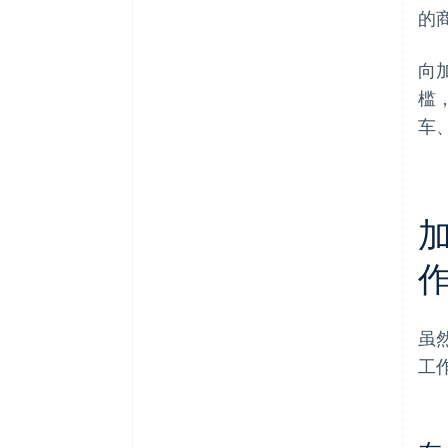
的
向
槛
车
虽
工