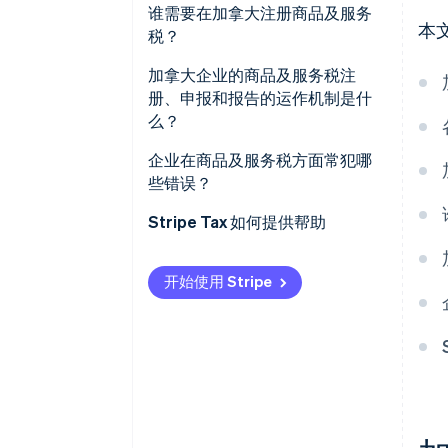
应税销售
谁需要在加拿大注册商品及服务
本
税？
零税率供应
加拿大企业的商品及服务税注
免税供应
册、申报和报告的运作机制是什
么？
在 CRA 注册
企业在商品及服务税方面常犯哪
些错误？
选择生效日期
Stripe Tax 如何提供帮助
收取并披露税款
申报并上缴商品及服务税
开始使用 Stripe
考虑多省税率