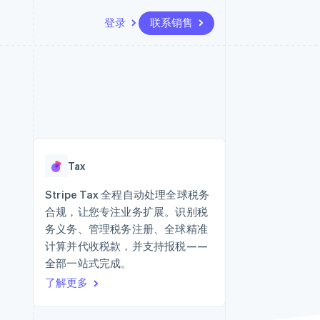
登录
联系销售
资源
生态系统
联系
场
更多
应用集成
合作伙伴
联系销售
Product roadmap
代码示例
Stripe App Marketplace
成为合作伙伴
了解未来规划
开发者博客
版
API 状态
Radar
欺诈防范
台版
Tax
务
Atlas
初创企业注册
Stripe Tax 全程自动处理全球税务
卡
合规，让您专注业务扩展。识别税
Climate
碳移除
务义务、管理税务注册、全球精准
计算并代收税款，并支持报税——
Identity
在线身份验证
全部一站式完成。
了解更多