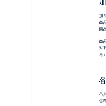
加
商
商
商
对
再
虽
售