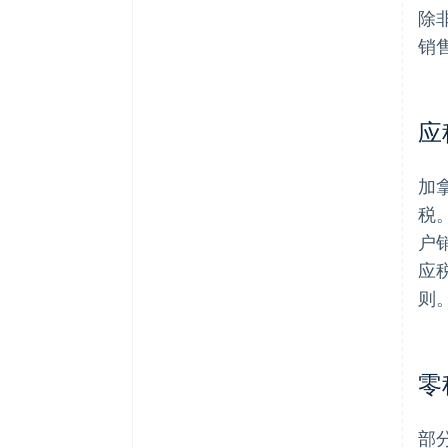
除
销
应
加
税
户
应
则
零
部