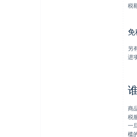
税
免
另
进
商
税
一
槛