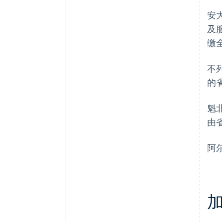
安
及
缴
不
的
魁
由
阿