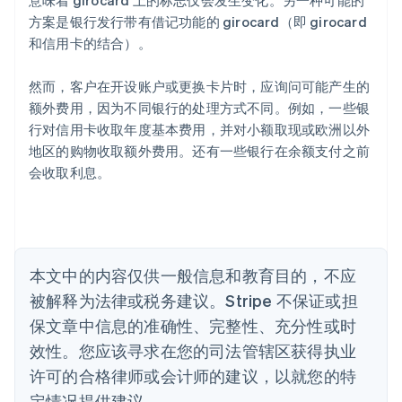
意味着 girocard 上的标志仅会发生变化。另一种可能的
English
爱沙尼亚
方案是银行发行带有借记功能的 girocard（即 girocard
English
和信用卡的结合）。
奥地利
Deutsch
English
然而，客户在开设账户或更换卡片时，应询问可能产生的
澳大利亚
额外费用，因为不同银行的处理方式不同。例如，一些银
English
巴西
行对信用卡收取年度基本费用，并对小额取现或欧洲以外
Português
English
地区的购物收取额外费用。还有一些银行在余额支付之前
保加利亚
会收取利息。
English
比利时
Nederlands
Français
Deutsch
English
波兰
English
丹麦
本文中的内容仅供一般信息和教育目的，不应
English
被解释为法律或税务建议。Stripe 不保证或担
德国
保文章中信息的准确性、完整性、充分性或时
Deutsch
English
法国
效性。您应该寻求在您的司法管辖区获得执业
Français
English
许可的合格律师或会计师的建议，以就您的特
芬兰
定情况提供建议。