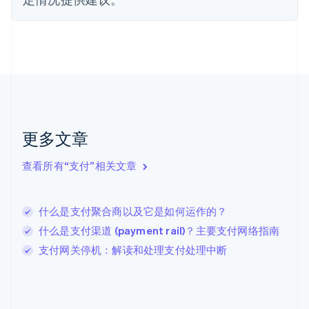
English
Svenska
荷兰
Nederlands
English
加拿大
English
Français
捷克
English
克罗地亚
English
Italiano
拉脱维亚
更多文章
English
立陶宛
查看所有“支付”相关文章
English
列支敦士登
Deutsch
English
卢森堡
什么是支付聚合商以及它是如何运作的？
Français
Deutsch
English
什么是支付渠道 (payment rail)？主要支付网络指南
罗马尼亚
支付网关停机：解读和处理支付处理中断
English
马尔他
English
马来西亚
English
简体中文