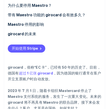
初创企业注册
为什么要停用 Maestro？
Climate
带有 Maestro 功能的 girocard 会有效多久？
碳移除
Identity
Maestro 停用的影响
在线身份验证
girocard 的未来
开始使用 Stripe
Stripe Sessions 2026
了解 Stripe 如何为 AI 构建经济基础设施。
立即观看
girocard，俗称“EC 卡”，已经有 50 年的历史了。目前，
德国有
超过 1 亿张 girocard
，因为德国的银行通常在客户
开立支票账户时自动发放。
2023 年 7 月 1 日，随着卡组织 Mastercard 停止了
Maestro 支付系统的服务，发生了一次重大变化。未来的
girocard 将不再具有 Maestro 的联合品牌。接下来会发
生什么？客户，尤其是在国外，如何支付？