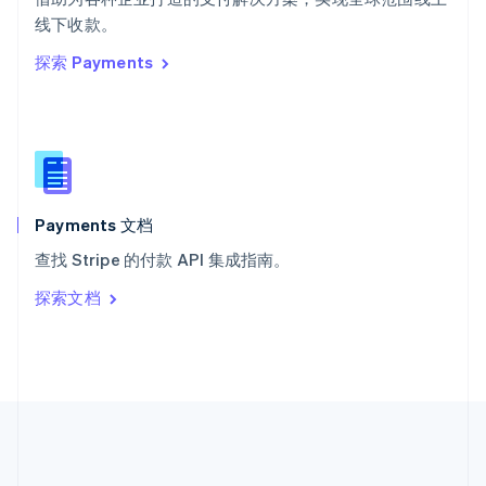
希腊
线下收款。
English
探索 Payments
西班牙
Español
English
新加坡
English
简体中文
新西兰
English
匈牙利
English
Payments 文档
意大利
查找 Stripe 的付款 API 集成指南。
Italiano
English
印度
探索文档
English
英国
English
直布罗陀
English
中国内地
简体中文
English
中国香港特别行政区
English
简体中文