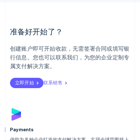
美国
English
Español
简体中文
墨西哥
Español
English
准备好开始了？
挪威
English
葡萄牙
创建账户即可开始收款，无需签署合同或填写银
Português
English
行信息。您也可以联系我们，为您的企业定制专
日本
日本語
English
属支付解决方案。
瑞典
Svenska
English
瑞士
立即开始
联系销售
Deutsch
Français
Italiano
English
塞浦路斯
English
斯洛伐克
English
斯洛文尼亚
English
Italiano
Payments
泰国
ไทย
English
借助为各种企业打造的支付解决方案，实现全球范围线上