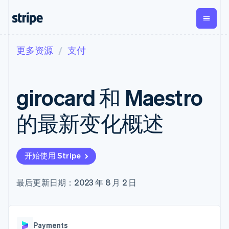
更多资源
支付
按企业阶段
文档
学习
支付
营收
资金管理
平台
易市
大型企业
Stripe 文档
博客
Payments
Billing
Treasury
初创企业
API 参考文档
客户案例
girocard 和 Maestro
在线支付
经常性收入
Con
库与 SDK
指南
企业财务
Managed
Metronome
Stripe Apps
Payments
按用量计费
Global
平台
的最新变化概述
备案商家解决
Payouts
Subscriptions
Capi
按应用场景
方案
平
支持
向第三方
订阅管理
Payment links
客户
指南
智能体商务
打款
Invoicing
Trea
加密货币
获取支持
无代码支付
一次性或定期
Capital
开始使用 Stripe
平
电子商务
接受线上付款
托管支持方案
企业融资
Checkout
账单
嵌入
嵌入式金融
实施预置结账流程
专业服务
预构建支付界
Crypto
Tax
融服
财务自动化
构建平台或交易市场
最后更新日期：2023 年 8 月 2 日
钱包、稳
面
销售税和增值
Iss
全球化企业
管理订阅
定币发行
Elements
税自动化
实体
应用内支付
提供按用量计费
灵活的 UI 组件
和发卡基
Crypto
Revenue
虚拟
交易市场
发行稳定币支持的支付卡
Onramp
Payment
Recognition
础设施
公司
资金管理
通过智能体配置和管理服
可嵌入的
methods
会计自动化
Payments
平台
务