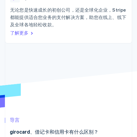
接入 125+ 种支
加密货币
Stripe Sigma
产品路线图
SaaS
付方式
自定义报告
购买
Sessions 年度大会
无论您是快速成长的初创公司，还是全球化企业，Stripe
Terminal
Data Pipeline
招聘
都能提供适合您业务的支付解决方案，助您在线上、线下
线下支付
数据同步
资讯中心
Authorization
资源
及全球各地轻松收款。
Stripe Press
Boost
按行业
了解更多
支付成功率优
应用集成
化
AI 企业
代码示例
Link
创作者经济
开发者博客
联系
加速结账
游戏
API 状态
Financial
酒店、旅游与休闲
联系销售
Connections
保险
成为合作伙伴
关联金融账户
媒体与娱乐
数据
非营利组织
专业服务
公共部门
零售
更多
Product roadmap
了解未来规划
生态系统
导言
Radar
合作伙伴
欺诈防范
girocard、借记卡和信用卡有什么区别？
Stripe App Marketplace
Atlas