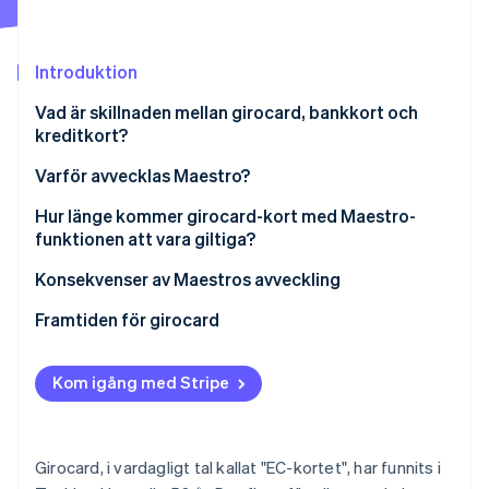
Identitetsverifiering online
Partner
Stripe App Marketplace
Introduktion
Vad är skillnaden mellan girocard, bankkort och
Stripe Sessions 2026
kreditkort?
Se hur Stripe bygger den ekonomiska inf
Titta nu
Varför avvecklas Maestro?
Hur länge kommer girocard-kort med Maestro-
funktionen att vara giltiga?
Konsekvenser av Maestros avveckling
Framtiden för girocard
Kom igång med Stripe
Girocard, i vardagligt tal kallat "EC-kortet", har funnits i