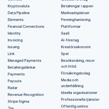
Kryptovaluta
Betalningar i appen
Data Pipeline
Marknadsplatser
Elements
Penninghantering
Financial Connections
Plattformar
Identity
SaaS
Invoicing
AI-företag
Issuing
Kreatörsekonomi
Link
Spel
Managed Payments
Besöksnäring, resor
och fritid
Betalningslänkar
Försäkringsbolag
Payments
Media och
Payouts
underhållning
Radar
Ideella organisationer
Revenue Recognition
Professionella tjänster
Stripe Sigma
Offentlig sektor
Tax