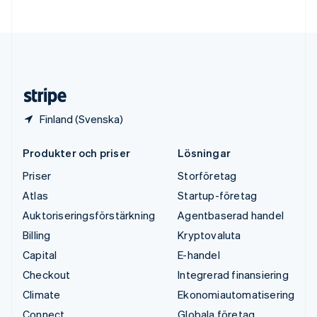
Ungern
English
USA
English
Español
简体中文
Österrike
Deutsch
English
Finland (Svenska)
Produkter och priser
Lösningar
Priser
Storföretag
Atlas
Startup-företag
Auktoriseringsförstärkning
Agentbaserad handel
Billing
Kryptovaluta
Capital
E-handel
Checkout
Integrerad finansiering
Climate
Ekonomiautomatisering
Connect
Globala företag