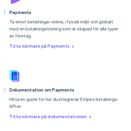
Rumänien
English
Payments
Schweiz
Ta emot betalningar online, i fysisk miljö och globalt
Deutsch
Français
Italiano
English
med en betalningslösning som är skapad för alla typer
Singapore
English
简体中文
av företag.
Slovakien
Titta närmare på Payments
English
Slovenien
English
Italiano
Spanien
Español
English
Storbritannien
English
Dokumentation om Payments
Sverige
Svenska
English
Hitta en guide för hur du integrerar Stripes betalnings-
Thailand
API:er.
ไทย
English
Tjeckien
Titta närmare på dokumentationen
English
Tyskland
Deutsch
English