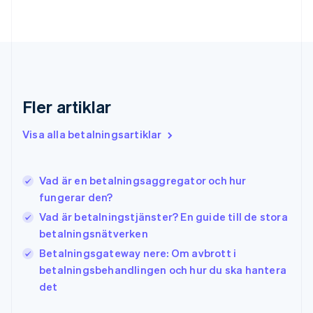
Förenade Arabemiraten
English
Gibraltar
English
Grekland
English
Fler artiklar
Hongkong SAR, Kina
English
简体中文
Indien
Visa alla betalningsartiklar
English
Irland
English
Vad är en betalningsaggregator och hur
Italien
fungerar den?
Italiano
English
Japan
Vad är betalningstjänster? En guide till de stora
日本語
English
betalningsnätverken
Kanada
Betalningsgateway nere: Om avbrott i
English
Français
betalningsbehandlingen och hur du ska hantera
Kroatien
English
Italiano
det
Lettland
English