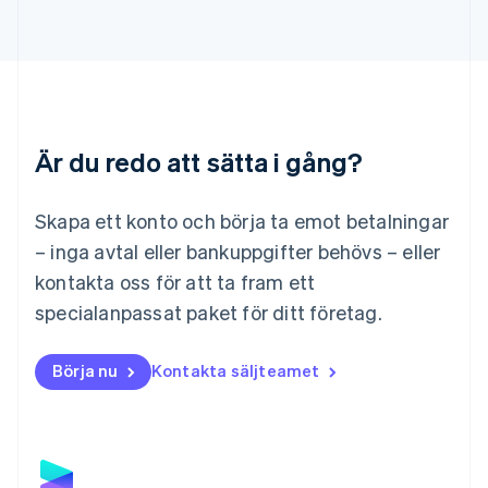
Liechtenstein
Deutsch
English
Litauen
English
Luxemburg
Français
Deutsch
English
Är du redo att sätta i gång?
Malaysia
English
简体中文
Malta
Skapa ett konto och börja ta emot betalningar
English
Mexiko
– inga avtal eller bankuppgifter behövs – eller
Español
English
kontakta oss för att ta fram ett
Nederländerna
specialanpassat paket för ditt företag.
Nederlands
English
Norge
English
Börja nu
Kontakta säljteamet
Nya Zeeland
English
Polen
English
Portugal
Português
English