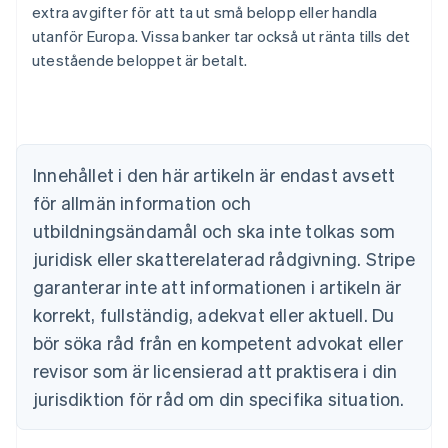
extra avgifter för att ta ut små belopp eller handla
utanför Europa. Vissa banker tar också ut ränta tills det
utestående beloppet är betalt.
Australien
English
Belgien
Nederlands
Français
Deutsch
English
Brasilien
Português
English
Innehållet i den här artikeln är endast avsett
Bulgarien
för allmän information och
English
Cypern
utbildningsändamål och ska inte tolkas som
English
juridisk eller skatterelaterad rådgivning. Stripe
Danmark
garanterar inte att informationen i artikeln är
English
Estland
korrekt, fullständig, adekvat eller aktuell. Du
English
bör söka råd från en kompetent advokat eller
Fastlandskina
revisor som är licensierad att praktisera i din
简体中文
English
Finland
jurisdiktion för råd om din specifika situation.
English
Svenska
Frankrike
Français
English