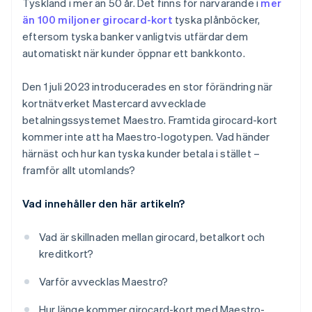
Tyskland i mer än 50 år. Det finns för närvarande i
mer
än 100 miljoner girocard-kort
tyska plånböcker,
eftersom tyska banker vanligtvis utfärdar dem
automatiskt när kunder öppnar ett bankkonto.
Den 1 juli 2023 introducerades en stor förändring när
kortnätverket Mastercard avvecklade
betalningssystemet Maestro. Framtida girocard-kort
kommer inte att ha Maestro-logotypen. Vad händer
härnäst och hur kan tyska kunder betala i stället –
framför allt utomlands?
Vad innehåller den här artikeln?
Vad är skillnaden mellan girocard, betalkort och
kreditkort?
Varför avvecklas Maestro?
Hur länge kommer girocard-kort med Maestro-