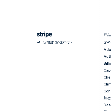
English
丹麦
English
德国
Deutsch
English
法国
Français
English
产
新加坡 (简体中文)
定
Atl
Aut
Bill
Capi
Che
Cli
Con
加
Dat