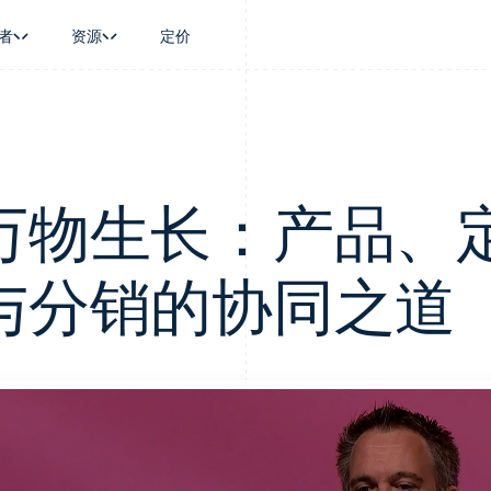
者
资源
定价
景
指南
按行业
公司
资金管理
平台和交易市
商务
持
接受线上付款
AI 企业
产品路线图
Global Payouts
Connect
币
持方案
实施预置结账流程
创作者经济
Sessions 年度大会
向第三方打款
平台支付
务
务
构建平台或交易市场
游戏
招聘
万物生长：产品、
Crypto
金融
管理订阅
酒店、旅游与休闲
资讯中心
钱包、稳定币发行和发卡基础设
动化
提供按用量计费
保险
Stripe Press
施
企业
发行稳定币支持的支付卡
媒体与娱乐
与分销的协同之道
支付
通过智能体配置和管理服务
非营利组织
场
专业服务
理
公共部门
零售
化
on