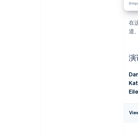
Stri
在
道
演
Da
Kat
Eil
Vie