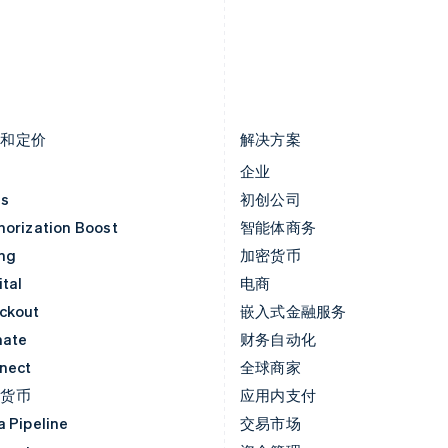
Français
Deutsch
English
English
罗马尼亚
斯洛文尼亚
English
English
Italiano
马尔他
泰国
English
ไทย
English
马来西亚
希腊
English
简体中文
English
品和定价
解决方案
价
企业
as
初创公司
horization Boost
智能体商务
ing
加密货币
tal
电商
ckout
嵌入式金融服务
mate
财务自动化
nect
全球商家
密货币
应用内支付
a Pipeline
交易市场