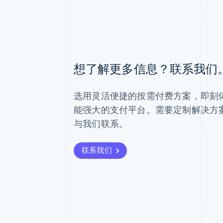
阿联酋
想了解更多信息？联系我们
English
爱尔兰
English
选用灵活便捷的按需付费方案，即刻体验 
爱沙尼亚
English
能强大的支付平台。需要定制解决方
奥地利
与我们联系。
Deutsch
English
澳大利亚
English
联系我们
巴西
Português
English
保加利亚
English
比利时
Nederlands
Français
Deutsch
English
波兰