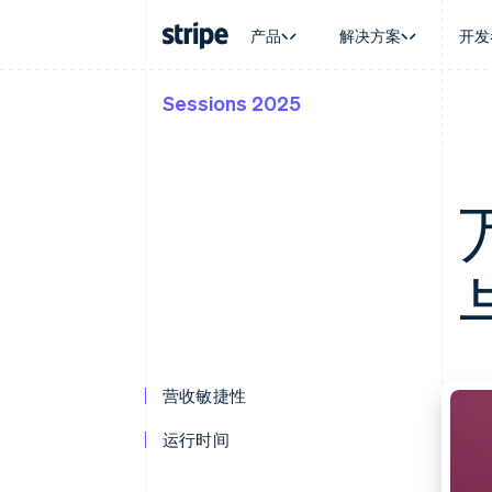
产品
解决方案
开发
Sessions 2025
按企业阶段
文档
学习
按应用场
支持
支付
营收
大型企业
Stripe 文档
博客
智能体
获取支
Payments
Billing
初创企业
API 参考文档
客户案例
加密货
托管支
在线支付
经常性收入
库与 SDK
指南
电子商
专业服
Managed Payments
Metronome
Stripe Apps
嵌入式
备案商家解决方案
按用量计费
财务自
Payment links
Subscriptions
全球化
无代码支付
订阅管理
应用内
Checkout
Invoicing
交易市
预构建支付界面
一次性或定期账单
资金管
Elements
Tax
平台
灵活的 UI 组件
销售税和增值税自动
SaaS
支付方式
Revenue Recogniti
支持 125 种以上
会计自动化
营收敏捷性
Terminal
Stripe Sigma
线下支付
自定义报告
运行时间
Authorization Boost
Data Pipeline
支付成功率优化
数据同步
Link