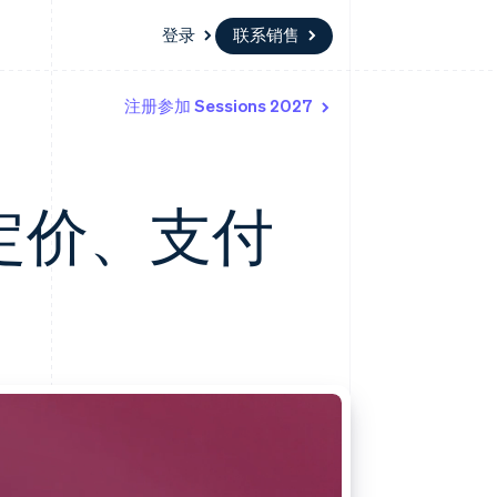
登录
联系销售
注册参加 Sessions 2027
资源
生态系统
联系
场
更多
应用集成
合作伙伴
联系销售
Product roadmap
代码示例
Stripe App Marketplace
成为合作伙伴
了解未来规划
开发者博客
定价、支付
API 状态
Radar
欺诈防范
Atlas
初创企业注册
Climate
碳移除