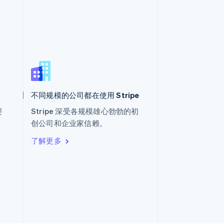
西班牙
Español
English
新加坡
English
简体中文
不同规模的公司都在使用 Stripe
新西兰
English
要
Stripe 深受各规模雄心勃勃的初
匈牙利
。
创公司和企业家信赖。
English
意大利
了解更多
Italiano
English
印度
English
英国
h
English
直布罗陀
English
中国内地