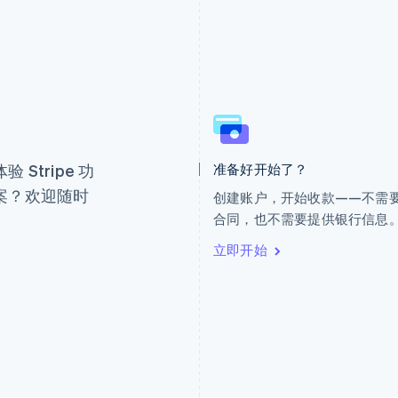
芬兰
美国
。
English
Svenska
English
Español
简体中文
荷兰
墨西哥
Nederlands
English
Español
English
Stripe 功
准备好开始了？
加拿大
挪威
English
Français
English
案？欢迎随时
创建账户，开始收款——不需
捷克
葡萄牙
合同，也不需要提供银行信息
English
Português
English
克罗地亚
日本
立即开始
English
Italiano
日本語
English
拉脱维亚
瑞典
English
Svenska
English
立陶宛
瑞士
English
Deutsch
Français
Italiano
Englis
列支敦士登
塞浦路斯
Deutsch
English
English
卢森堡
斯洛伐克