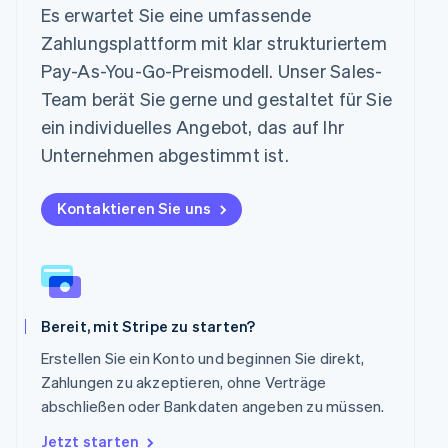
English
Es erwartet Sie eine umfassende
Niederlande
Zahlungsplattform mit klar strukturiertem
Nederlands
English
Norwegen
Pay-As-You-Go-Preismodell. Unser Sales-
English
Team berät Sie gerne und gestaltet für Sie
Österreich
ein individuelles Angebot, das auf Ihr
Deutsch
English
Polen
Unternehmen abgestimmt ist.
English
Portugal
Kontaktieren Sie uns
Português
English
Rumänien
English
Schweden
Svenska
English
Schweiz
Bereit, mit Stripe zu starten?
Deutsch
Français
Italiano
English
Singapur
Erstellen Sie ein Konto und beginnen Sie direkt,
English
简体中文
Zahlungen zu akzeptieren, ohne Verträge
Slowakei
abschließen oder Bankdaten angeben zu müssen.
English
Slowenien
Jetzt starten