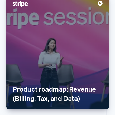
Australien
English
Product roadmap: Revenue
Belgien
(Billing, Tax, and Data)
Nederlands
Français
Deutsch
English
Brasilien
Português
English
Bulgarien