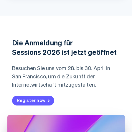
English
Dänemark
English
Deutschland
Deutsch
English
Estland
English
Die Anmeldung für
Festlandchina
简体中文
English
Sessions 2026 ist jetzt geöffnet
Finnland
English
Svenska
Frankreich
Besuchen Sie uns vom 28. bis 30. April in
Français
English
San Francisco, um die Zukunft der
Gibraltar
Internetwirtschaft mitzugestalten.
English
Griechenland
English
Register now
Indien
English
Irland
English
Italien