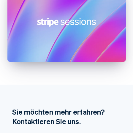
Italiano
English
Japan
日本語
English
Kanada
English
Français
Kroatien
English
Italiano
Lettland
English
Liechtenstein
Deutsch
English
Litauen
English
Luxemburg
Français
Deutsch
English
Malaysia
English
简体中文
Malta
English
Sie möchten mehr erfahren?
Mexiko
Kontaktieren Sie uns.
Español
English
Neuseeland