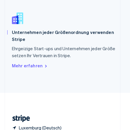
English
Italiano
Sonderverwaltungsregion Hongkong,
China
English
简体中文
Spanien
Unternehmen jeder Größenordnung verwenden
Español
English
Thailand
Stripe
ไทย
English
Ehrgeizige Start-ups und Unternehmen jeder Größe
Tschechische Republik
setzen Ihr Vertrauen in Stripe.
English
Ungarn
Mehr erfahren
English
Vereinigte Arabische Emirate
English
Vereinigte Staaten
English
Español
简体中文
Vereinigtes Königreich
English
Zypern
English
Luxemburg (Deutsch)