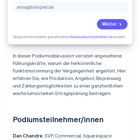
Betrugsprävention
Ecosystem
Atlas
Start-up-Gründung
Partner
Stripe App-Marktplatz
Weiter
Climate
CO₂-Entnahme
Stripe wird Ihre Daten gemäß seiner
Datenschutzrichtlinie
behandeln.
Identity
Online-Identitätsprüfung
In dieser Podiumsdiskussion verraten angesehene
Führungskräfte, warum die herkömmliche
Funktionstrennung der Vergangenheit angehört. Hier
erfahren Sie, wie Produktion, Angebot, Bepreisung
Stripe-Sessions 2026
und Zahlungsmöglichkeiten zu einer ganzheitlichen
Erfahren Sie, wie Stripe Lösungen für die Wir
wachstumsstarken Ertragsplanung beitragen.
Jetzt ansehen
Podiumsteilnehmer/innen
Dan Chandre
, SVP, Commercial, Squarespace