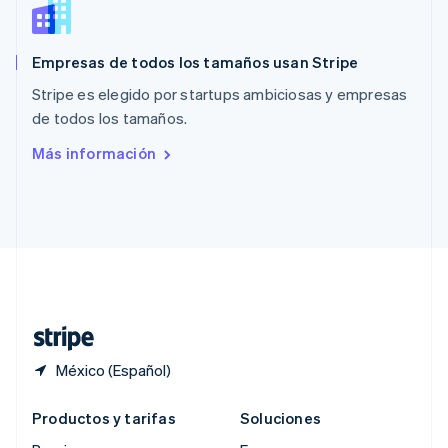
Português
English
RAE de Hong Kong, China
English
简体中文
Empresas de todos los tamaños usan Stripe
Reino Unido
English
Stripe es elegido por startups ambiciosas y empresas
República Checa
de todos los tamaños.
English
Rumania
Más información
English
Singapur
English
简体中文
Suecia
Svenska
English
Suiza
Deutsch
Français
Italiano
English
Tailandia
ไทย
English
México (Español)
Productos y tarifas
Soluciones