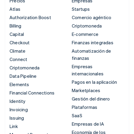
Precios
Empresas
Atlas
Startups
Authorization Boost
Comercio agéntico
Billing
Criptomoneda
Capital
E-commerce
Checkout
Finanzas integradas
Climate
Automatización de
finanzas
Connect
Empresas
Criptomoneda
internacionales
Data Pipeline
Pagos en la aplicación
Elements
Marketplaces
Financial Connections
Gestión del dinero
Identity
Plataformas
Invoicing
SaaS
Issuing
Empresas de IA
Link
Economía de los