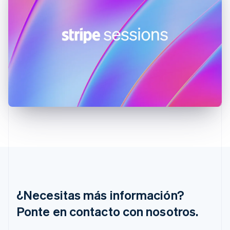
English
Español
简体中文
Estonia
English
Finlandia
English
Svenska
Francia
Français
English
Gibraltar
English
Grecia
English
Hungría
English
India
English
Irlanda
English
Italia
Italiano
English
¿Necesitas más información?
Japón
Ponte en contacto con nosotros.
日本語
English
Letonia