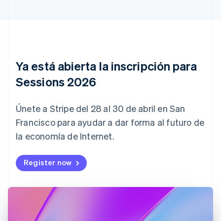
Português
English
Bulgaria
English
Canadá
English
Français
China continental
简体中文
English
Ya está abierta la inscripción para
Chipre
Sessions 2026
English
Croacia
English
Italiano
Únete a Stripe del 28 al 30 de abril en San
Dinamarca
English
Francisco para ayudar a dar forma al futuro de
Emiratos Árabes Unidos
la economía de Internet.
English
Eslovaquia
Register now
English
Eslovenia
English
Italiano
España
Español
English
Estados Unidos