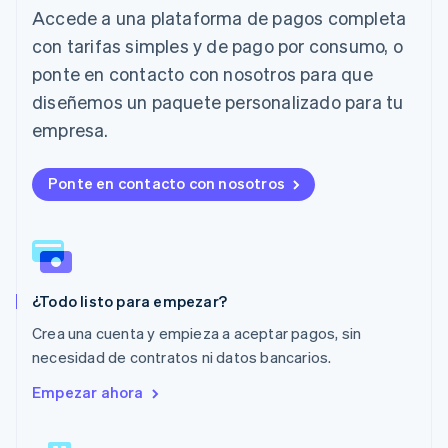
English
Accede a una plataforma de pagos completa
Liechtenstein
con tarifas simples y de pago por consumo, o
Deutsch
English
Lituania
ponte en contacto con nosotros para que
English
diseñemos un paquete personalizado para tu
Luxemburgo
Français
Deutsch
English
empresa.
Malasia
English
简体中文
Malta
Ponte en contacto con nosotros
English
México
Español
English
Noruega
English
¿Todo listo para empezar?
Nueva Zelandia
English
Crea una cuenta y empieza a aceptar pagos, sin
Países Bajos
necesidad de contratos ni datos bancarios.
Nederlands
English
Polonia
Empezar ahora
English
Portugal