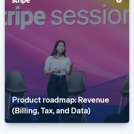
Alemania
Deutsch
English
Australia
Product roadmap: Revenue
English
Austria
(Billing, Tax, and Data)
Deutsch
English
Bélgica
Nederlands
Français
Deutsch
English
Brasil