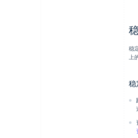
稳
上
稳