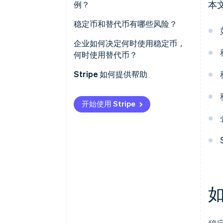
本
例？
稳定币使用案例
稳定币和替代币有哪些风险？
替代币使用案例
稳定币
企业如何决定何时使用稳定币，
何时使用替代币？
替代币
从需要完成的工作开始
Stripe 如何提供帮助
考虑您对价格波动的承受能力
开始使用 Stripe
检查其兼容性
考虑监管与会计层面的实际情况
支持您的长期战略