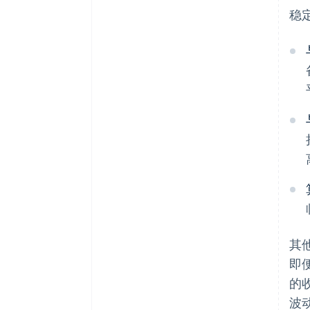
稳
其
即
的
波