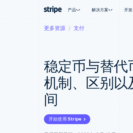
产品
解决方案
开发
更多资源
支付
按企业阶段
文档
学习
按应用场
支持
支付
营收
大型企业
Stripe 文档
博客
智能体
获取支
Payments
Billing
初创企业
API 参考文档
客户案例
加密货
托管支
在线支付
经常性收入
库与 SDK
指南
电子商
专业服
Managed Payments
Metronome
Stripe Apps
稳定币与替代
嵌入式
备案商家解决方案
按用量计费
财务自
Payment links
Subscriptions
全球化
无代码支付
订阅管理
应用内
机制、区别以
Checkout
Invoicing
交易市
预构建支付界面
一次性或定期账单
资金管
Elements
Tax
平台
间
灵活的 UI 组件
销售税和增值税自动
SaaS
Payment methods
Revenue Recogniti
接入 125+ 种支付方式
会计自动化
Terminal
Stripe Sigma
线下支付
自定义报告
开始使用 Stripe
Authorization Boost
Data Pipeline
支付成功率优化
数据同步
Link