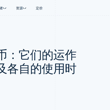
者
资源
定价
景
指南
按行业
公司
资金管理
平台和交易市
商务
持
接受线上付款
AI 企业
产品路线图
Global Payouts
Connect
币
持方案
实施预置结账流程
创作者经济
Sessions 年度大会
向第三方打款
平台支付
务
务
构建平台或交易市场
游戏
招聘
Crypto
币：它们的运作
金融
管理订阅
酒店、旅游与休闲
资讯中心
钱包、稳定币发行和发卡基础设
动化
提供按用量计费
保险
Stripe Press
施
企业
发行稳定币支持的支付卡
媒体与娱乐
支付
通过智能体配置和管理服务
非营利组织
及各自的使用时
场
专业服务
理
公共部门
零售
化
on