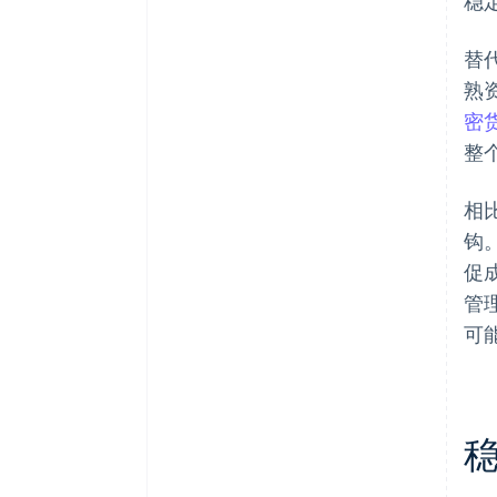
稳
替代
熟
密
整
相
钩
促
管
可