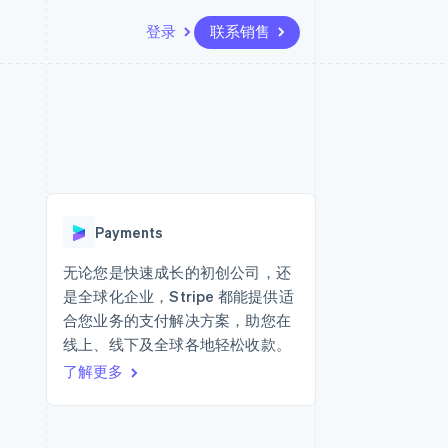
登录
联系销售
资源
生态系统
联系
场
更多
应用集成
合作伙伴
联系销售
Product roadmap
代码示例
Stripe App Marketplace
成为合作伙伴
了解未来规划
开发者博客
API 状态
Radar
欺诈防范
Payments
Atlas
初创企业注册
无论您是快速成长的初创公司，还
是全球化企业，Stripe 都能提供适
Climate
碳移除
合您业务的支付解决方案，助您在
线上、线下及全球各地轻松收款。
了解更多