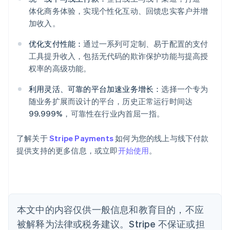
体化商务体验，实现个性化互动、回馈忠实客户并增
阿联酋
加收入。
English
爱尔兰
优化支付性能：
通过一系列可定制、易于配置的支付
English
工具提升收入，包括无代码的欺诈保护功能与提高授
爱沙尼亚
权率的高级功能。
English
奥地利
利用灵活、可靠的平台加速业务增长：
选择一个专为
Deutsch
English
随业务扩展而设计的平台，历史正常运行时间达
澳大利亚
99.999%，可靠性在行业内首屈一指。
English
巴西
Português
English
了解关于
Stripe Payments
如何为您的线上与线下付款
保加利亚
提供支持的更多信息，或立即
开始使用
。
English
比利时
Nederlands
Français
Deutsch
English
波兰
English
丹麦
本文中的内容仅供一般信息和教育目的，不应
English
被解释为法律或税务建议。Stripe 不保证或担
德国