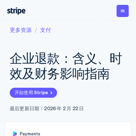
更多资源
支付
按企业阶段
文档
学习
支付
营收
资金管
平台
理
易市
大型企业
Stripe 文档
博客
Payments
Billing
初创企业
API 参考文档
客户案例
企业退款：含义、时
在线支付
经常性收入
Global
Conn
库与 SDK
指南
Managed
Metronome
Payouts
Stripe Apps
Payments
按用量计费
平台
效及财务影响指南
备案商家解决
Subscriptions
向第三
按应用场景
方案
方打款
支持
订阅管理
Payment links
Crypto
指南
智能体商务
Invoicing
钱包、
加密货币
获取支持
无代码支付
一次性或定期
开始使用 Stripe
稳定币
电子商务
接受线上付款
托管支持方案
Checkout
账单
发行和
嵌入式金融
实施预置结账流程
专业服务
预构建支付界
Tax
发卡基
财务自动化
构建平台或交易市场
最后更新日期：2026 年 2 月 22 日
面
销售税和增值
础设施
全球化企业
管理订阅
Elements
税自动化
应用内支付
提供按用量计费
灵活的 UI 组件
Revenue
交易市场
发行稳定币支持的支付卡
支付方式
Recognition
公司
资金管理
通过智能体配置和管理服
支持 125 种以
会计自动化
Payments
平台
务