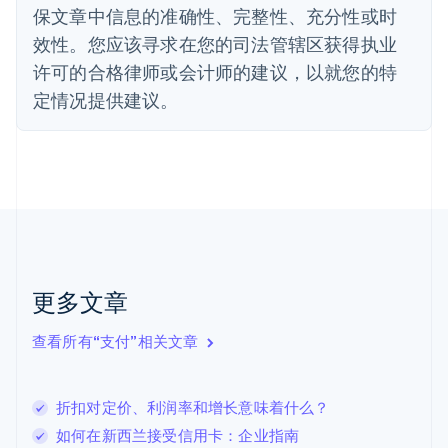
保文章中信息的准确性、完整性、充分性或时
Deutsch
English
法国
效性。您应该寻求在您的司法管辖区获得执业
Français
English
许可的合格律师或会计师的建议，以就您的特
芬兰
定情况提供建议。
English
Svenska
荷兰
Nederlands
English
加拿大
English
Français
捷克
English
克罗地亚
English
Italiano
拉脱维亚
更多文章
English
立陶宛
查看所有“支付”相关文章
English
列支敦士登
Deutsch
English
卢森堡
折扣对定价、利润率和增长意味着什么？
Français
Deutsch
English
如何在新西兰接受信用卡：企业指南
罗马尼亚