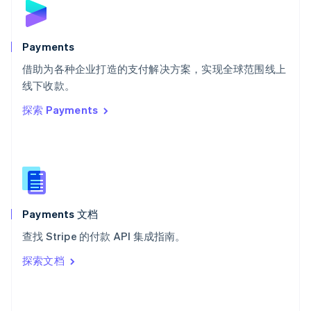
English
斯洛文尼亚
English
Italiano
Payments
泰国
ไทย
English
借助为各种企业打造的支付解决方案，实现全球范围线上
希腊
线下收款。
English
探索 Payments
西班牙
Español
English
新加坡
English
简体中文
新西兰
English
匈牙利
English
Payments 文档
意大利
查找 Stripe 的付款 API 集成指南。
Italiano
English
印度
探索文档
English
英国
English
直布罗陀