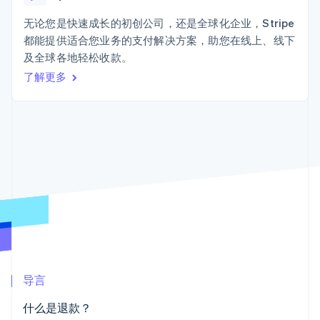
上
Stripe Sigma
产品路线图
SaaS
自定义报告
Terminal
Sessions 年度大会
无论您是快速成长的初创公司，还是全球化企业，Stripe
线下支付
Data Pipeline
招聘
都能提供适合您业务的支付解决方案，助您在线上、线下
数据同步
Authorization
资讯中心
Boost
资源
及全球各地轻松收款。
Stripe Press
支付成功率优
按行业
了解更多
化
应用集成
Link
AI 企业
代码示例
加速结账
创作者经济
开发者博客
联系
游戏
API 状态
酒店、旅游与休闲
联系销售
保险
成为合作伙伴
媒体与娱乐
更多
非营利组织
Product roadmap
专业服务
了解未来规划
公共部门
零售
Radar
欺诈防范
Atlas
初创企业注册
生态系统
导言
Climate
合作伙伴
碳移除
什么是退款？
Stripe App Marketplace