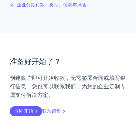
企业分期付款：类型、优势与风险
English
马尔他
English
马来西亚
English
简体中文
美国
English
Español
简体中文
墨西哥
Español
English
准备好开始了？
挪威
English
葡萄牙
创建账户即可开始收款，无需签署合同或填写银
Português
English
行信息。您也可以联系我们，为您的企业定制专
日本
日本語
English
属支付解决方案。
瑞典
Svenska
English
瑞士
立即开始
联系销售
Deutsch
Français
Italiano
English
塞浦路斯
English
斯洛伐克