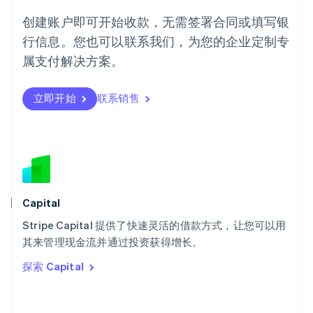
葡萄牙
创建账户即可开始收款，无需签署合同或填写银
Português
English
行信息。您也可以联系我们，为您的企业定制专
日本
日本語
English
属支付解决方案。
瑞典
Svenska
English
瑞士
立即开始
联系销售
Deutsch
Français
Italiano
English
塞浦路斯
English
斯洛伐克
English
斯洛文尼亚
English
Italiano
Capital
泰国
ไทย
English
Stripe Capital 提供了快速灵活的借款方式，让您可以用
希腊
其来管理现金流并通过投资获得增长。
English
探索 Capital
西班牙
Español
English
新加坡
English
简体中文