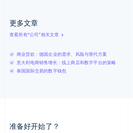
克罗地亚
English
Italiano
拉脱维亚
更多文章
English
立陶宛
查看所有“公司”相关文章
English
列支敦士登
Deutsch
English
卢森堡
商业贷款：德国企业的需求、风险与替代方案
Français
Deutsch
English
意大利电商销售增长：线上商店和数字平台的策略
罗马尼亚
泰国国际交易的数字钱包
English
马尔他
English
马来西亚
English
简体中文
美国
English
Español
简体中文
墨西哥
Español
English
准备好开始了？
挪威
English