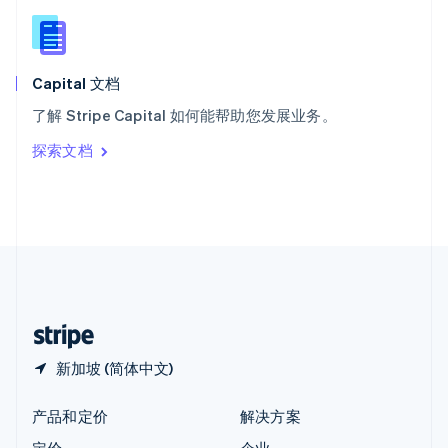
新西兰
English
匈牙利
English
Capital 文档
意大利
了解 Stripe Capital 如何能帮助您发展业务。
Italiano
English
印度
探索文档
English
英国
English
直布罗陀
English
中国内地
简体中文
English
中国香港特别行政区
English
简体中文
新加坡 (简体中文)
产品和定价
解决方案
定价
企业