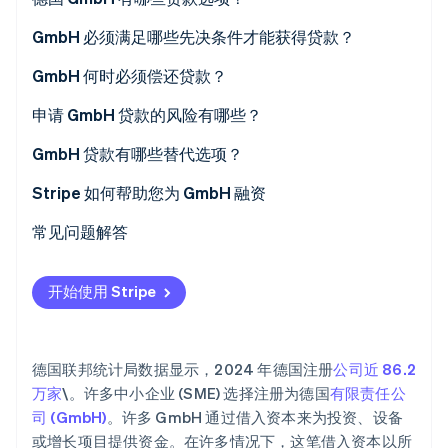
投资固定资产
特殊类型的贷款
GmbH 必须满足哪些先决条件才能获得贷款？
增长和扩张
企业活动和可行性证明
GmbH 何时必须偿还贷款？
Stripe Sessions 2026
了解 Stripe 如何为 AI 构建经济基础设施。
完成研发 (R\&D) 项目
信用评级与财务状况
申请 GmbH 贷款的风险有哪些？
立即观看
弥合流动性瓶颈
抵押品
经济负担
GmbH 贷款有哪些替代选项？
重组与补救
额外要求
过高债务
Stripe 如何帮助您为 GmbH 融资
抵押品没收
常见问题解答
开始使用 Stripe
德国联邦统计局数据显示，2024 年德国注册
公司近 86.2
万家
\。许多中小企业 (SME) 选择注册为德国
有限责任公
司 (GmbH)
。许多 GmbH 通过借入资本来为投资、设备
或增长项目提供资金。在许多情况下，这笔借入资本以所