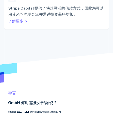
上
Stripe Sigma
产品路线图
SaaS
自定义报告
Terminal
Sessions 年度大会
Stripe Capital 提供了快速灵活的借款方式，因此您可以
线下支付
Data Pipeline
招聘
用其来管理现金流并通过投资获得增长。
数据同步
Authorization
资讯中心
Boost
资源
了解更多
Stripe Press
支付成功率优
按行业
化
应用集成
Link
AI 企业
代码示例
加速结账
创作者经济
开发者博客
联系
游戏
API 状态
酒店、旅游与休闲
联系销售
保险
成为合作伙伴
媒体与娱乐
更多
非营利组织
Product roadmap
专业服务
了解未来规划
公共部门
零售
Radar
欺诈防范
Atlas
导言
初创企业注册
生态系统
Climate
GmbH 何时需要外部融资？
合作伙伴
碳移除
Stripe App Marketplace
创立与发展企业
德国 GmbH 有哪些贷款选项？