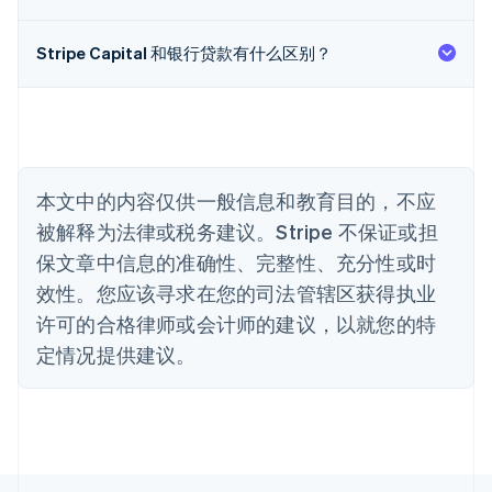
巴西
Português
English
Stripe Capital 和银行贷款有什么区别？
保加利亚
English
比利时
Nederlands
Français
Deutsch
English
波兰
English
丹麦
本文中的内容仅供一般信息和教育目的，不应
English
被解释为法律或税务建议。Stripe 不保证或担
德国
保文章中信息的准确性、完整性、充分性或时
Deutsch
English
法国
效性。您应该寻求在您的司法管辖区获得执业
Français
English
许可的合格律师或会计师的建议，以就您的特
芬兰
定情况提供建议。
English
Svenska
荷兰
Nederlands
English
加拿大
English
Français
捷克
English