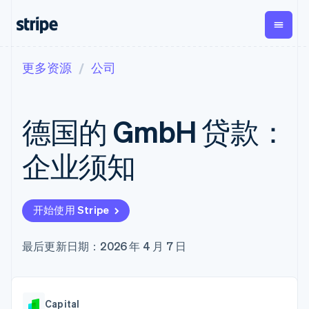
更多资源
公司
按企业阶段
文档
学习
支付
营收
资金管
平台
理
易市
大型企业
Stripe 文档
博客
Payments
Billing
初创企业
API 参考文档
客户案例
德国的 GmbH 贷款：
在线支付
经常性收入
Global
Conn
库与 SDK
指南
Managed
Metronome
Payouts
Stripe Apps
Payments
按用量计费
平台
企业须知
备案商家解决
Subscriptions
向第三
按应用场景
方案
方打款
支持
订阅管理
Payment links
Crypto
指南
智能体商务
Invoicing
钱包、
加密货币
获取支持
无代码支付
一次性或定期
开始使用 Stripe
稳定币
电子商务
接受线上付款
托管支持方案
Checkout
账单
发行和
嵌入式金融
实施预置结账流程
专业服务
预构建支付界
Tax
发卡基
财务自动化
构建平台或交易市场
最后更新日期：2026 年 4 月 7 日
面
销售税和增值
础设施
全球化企业
管理订阅
Elements
税自动化
应用内支付
提供按用量计费
灵活的 UI 组件
Revenue
交易市场
发行稳定币支持的支付卡
支付方式
Recognition
公司
资金管理
通过智能体配置和管理服
支持 125 种以
会计自动化
Capital
平台
务