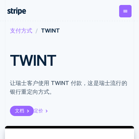
支付方式
TWINT
按企业阶段
文档
学习
支付
营收
资金管
平台
理
易市
大型企业
Stripe 文档
博客
Payments
Billing
初创企业
API 参考文档
客户案例
TWINT
在线支付
经常性收入
Global
Conn
库与 SDK
指南
Managed
Metronome
Payouts
Stripe Apps
Payments
按用量计费
平台
备案商家解决
Subscriptions
向第三
按应用场景
方案
方打款
支持
让瑞士客户使用 TWINT 付款，这是瑞士流行的
订阅管理
Payment links
Crypto
指南
智能体商务
Invoicing
钱包、
银行重定向方式。
加密货币
获取支持
无代码支付
一次性或定期
稳定币
电子商务
接受线上付款
托管支持方案
Checkout
账单
发行和
嵌入式金融
实施预置结账流程
专业服务
预构建支付界
Tax
发卡基
财务自动化
构建平台或交易市场
文档
定价
面
销售税和增值
础设施
全球化企业
管理订阅
Elements
税自动化
应用内支付
提供按用量计费
灵活的 UI 组件
Revenue
交易市场
发行稳定币支持的支付卡
支付方式
Recognition
公司
资金管理
通过智能体配置和管理服
支持 125 种以
会计自动化
平台
务