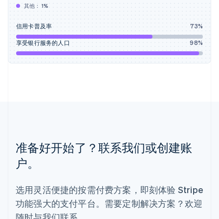
列支敦士登
其他：
1
%
Deutsch
English
卢森堡
信用卡普及率
73
%
Français
Deutsch
English
罗马尼亚
享受银行服务的人口
98
%
English
马尔他
English
马来西亚
English
简体中文
美国
English
Español
简体中文
墨西哥
Español
English
准备好开始了？联系我们或创建账
挪威
English
户。
葡萄牙
Português
English
日本
选用灵活便捷的按需付费方案，即刻体验 Stripe
日本語
English
功能强大的支付平台。需要定制解决方案？欢迎
瑞典
Svenska
English
随时与我们联系。