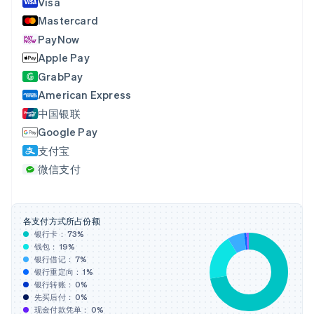
Visa
波兰
Mastercard
English
丹麦
PayNow
English
Apple Pay
德国
GrabPay
Deutsch
English
法国
American Express
Français
English
中国银联
芬兰
Google Pay
English
Svenska
支付宝
荷兰
Nederlands
English
微信支付
加拿大
English
Français
捷克
English
各支付方式所占份额
克罗地亚
银行卡：
73
%
钱包：
19
%
English
Italiano
银行借记：
7
%
拉脱维亚
银行重定向：
1
%
English
银行转账：
0
%
立陶宛
先买后付：
0
%
English
现金付款凭单：
0
%