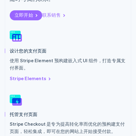
瑞士
Deutsch
Français
Italiano
English
塞浦路斯
立即开始
联系销售
English
斯洛伐克
English
斯洛文尼亚
English
Italiano
设计您的支付页面
泰国
ไทย
English
使用 Stripe Element 预构建嵌入式 UI 组件，打造专属支
希腊
付界面。
English
西班牙
Stripe Elements
Español
English
新加坡
English
简体中文
新西兰
English
托管支付页面
匈牙利
English
Stripe Checkout 是专为提高转化率而优化的预构建支付
意大利
页面，轻松集成，即可在您的网站上开始接受付款。
Italiano
English