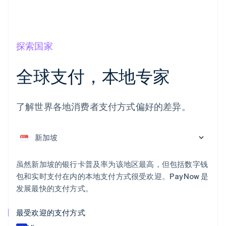
探索国家
阿联酋
全球支付，本地专家
English
爱尔兰
English
了解世界各地消费者支付方式偏好的差异。
爱沙尼亚
English
奥地利
Deutsch
English
澳大利亚
English
虽然新加坡的银行卡普及率为该地区最高，但包括数字钱
巴西
包和实时支付在内的本地支付方式很受欢迎。PayNow 是
Português
English
发展最快的支付方式。
保加利亚
English
比利时
最受欢迎的支付方式
Nederlands
Français
Deutsch
English