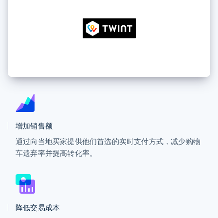
上
Stripe Sigma
产品路线图
SaaS
自定义报告
Terminal
Sessions 年度大会
线下支付
Data Pipeline
招聘
数据同步
Authorization
资讯中心
Boost
资源
Stripe Press
支付成功率优
按行业
化
应用集成
Link
AI 企业
代码示例
加速结账
创作者经济
开发者博客
联系
游戏
API 状态
酒店、旅游与休闲
联系销售
保险
成为合作伙伴
媒体与娱乐
更多
非营利组织
Product roadmap
增加销售额
专业服务
了解未来规划
公共部门
通过向当地买家提供他们首选的实时支付方式，减少购物
零售
Radar
车遗弃率并提高转化率。
欺诈防范
Atlas
初创企业注册
生态系统
Climate
合作伙伴
碳移除
降低交易成本
Stripe App Marketplace