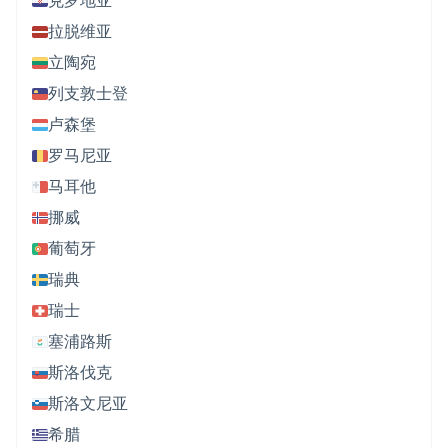
拉脱维亚
立陶宛
列支敦士登
卢森堡
罗马尼亚
马耳他
挪威
葡萄牙
瑞典
瑞士
塞浦路斯
斯洛伐克
斯洛文尼亚
希腊