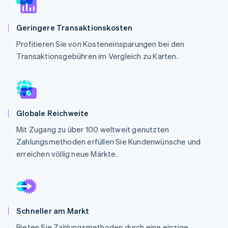
Betrugsprävention
Ecosystem
Atlas
Geringere Transaktionskosten
Start-up-Gründung
Partner
Stripe App-Marktplatz
Profitieren Sie von Kosteneinsparungen bei den
Climate
CO₂-Entnahme
Transaktionsgebühren im Vergleich zu Karten.
Identity
Online-Identitätsprüfung
Globale Reichweite
Mit Zugang zu über 100 weltweit genutzten
Stripe-Sessions 2026
Zahlungsmethoden erfüllen Sie Kundenwünsche und
Erfahren Sie, wie Stripe Lösungen für die Wirts
erreichen völlig neue Märkte.
Jetzt ansehen
Schneller am Markt
Bieten Sie Zahlungsmethoden durch eine einzige