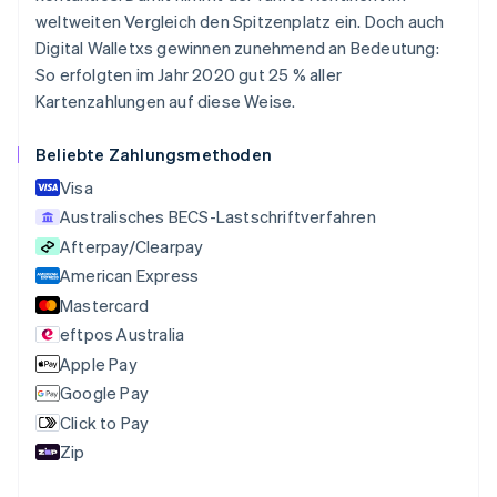
Belgien
weltweiten Vergleich den Spitzenplatz ein. Doch auch
Nederlands
Français
Deutsch
English
Brasilien
Digital Walletxs gewinnen zunehmend an Bedeutung:
Português
English
So erfolgten im Jahr 2020 gut 25 % aller
Bulgarien
Kartenzahlungen auf diese Weise.
English
Dänemark
Beliebte Zahlungsmethoden
English
Deutschland
Visa
Deutsch
English
Australisches BECS-Lastschriftverfahren
Estland
Afterpay/Clearpay
English
Festlandchina
American Express
简体中文
English
Mastercard
Finnland
eftpos Australia
English
Svenska
Frankreich
Apple Pay
Français
English
Google Pay
Gibraltar
Click to Pay
English
Griechenland
Zip
English