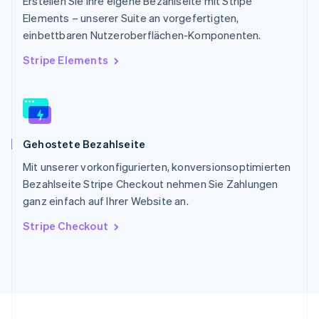
Erstellen Sie Ihre eigene Bezahlseite mit Stripe
English
简体中文
Elements – unserer Suite an vorgefertigten,
Slowakei
einbettbaren Nutzeroberflächen-Komponenten.
English
Slowenien
Stripe Elements
English
Italiano
Sonderverwaltungsregion Hongkong,
China
English
简体中文
Spanien
Gehostete Bezahlseite
Español
English
Thailand
Mit unserer vorkonfigurierten, konversionsoptimierten
ไทย
English
Bezahlseite Stripe Checkout nehmen Sie Zahlungen
Tschechische Republik
ganz einfach auf Ihrer Website an.
English
Ungarn
Stripe Checkout
English
Vereinigte Arabische Emirate
English
Vereinigte Staaten
English
Español
简体中文
Vereinigtes Königreich
English