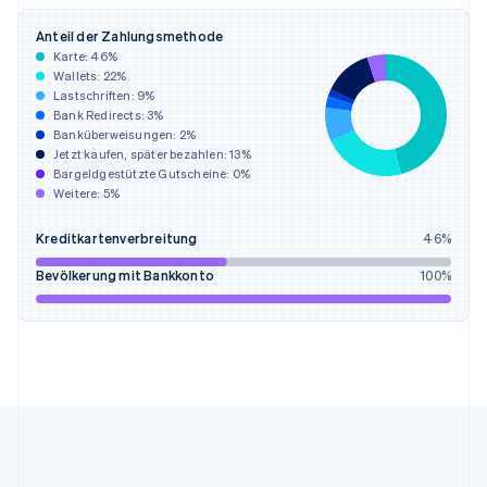
Indien
English
Anteil der Zahlungsmethode
Irland
Karte:
46
%
English
Wallets:
22
%
Italien
Lastschriften:
9
%
Italiano
English
Bank Redirects:
3
%
Japan
Banküberweisungen:
2
%
日本語
English
Jetzt kaufen, später bezahlen:
13
%
Kanada
Bargeldgestützte Gutscheine:
0
%
Weitere:
5
%
English
Français
Kroatien
Kreditkartenverbreitung
46
%
English
Italiano
Lettland
Bevölkerung mit Bankkonto
100
%
English
Liechtenstein
Deutsch
English
Litauen
English
Luxemburg
Français
Deutsch
English
Malaysia
English
简体中文
Malta