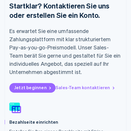
Startklar? Kontaktieren Sie uns
English
Mexiko
oder erstellen Sie ein Konto.
Español
English
Neuseeland
Es erwartet Sie eine umfassende
English
Niederlande
Zahlungsplattform mit klar strukturiertem
Nederlands
English
Pay-as-you-go-Preismodell. Unser Sales-
Norwegen
English
Team berät Sie gerne und gestaltet für Sie ein
Österreich
individuelles Angebot, das speziell auf Ihr
Deutsch
English
Polen
Unternehmen abgestimmt ist.
English
Portugal
Jetzt beginnen
Sales-Team kontaktieren
Português
English
Rumänien
English
Schweden
Svenska
English
Schweiz
Bezahlseite einrichten
Deutsch
Français
Italiano
English
Singapur