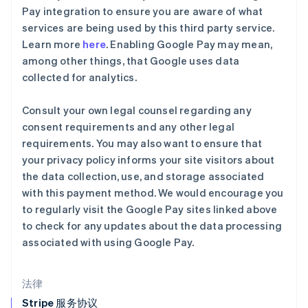
English
Pay integration to ensure you are aware of what
克罗地亚
services are being used by this third party service.
English
Italiano
Learn more
here
. Enabling Google Pay may mean,
拉脱维亚
among other things, that Google uses data
English
立陶宛
collected for analytics.
English
列支敦士登
Consult your own legal counsel regarding any
Deutsch
English
consent requirements and any other legal
卢森堡
requirements. You may also want to ensure that
Français
Deutsch
English
罗马尼亚
your privacy policy informs your site visitors about
English
the data collection, use, and storage associated
马尔他
with this payment method. We would encourage you
English
to regularly visit the Google Pay sites linked above
马来西亚
to check for any updates about the data processing
English
简体中文
associated with using Google Pay.
美国
English
Español
简体中文
墨西哥
法律
Español
English
挪威
Stripe 服务协议