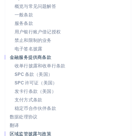
English
概览与常见问题解答
葡萄牙
一般条款
Português
English
日本
服务条款
日本語
English
用户银行账户借记授权
瑞典
Svenska
English
禁止和限制的业务
瑞士
电子签名披露
Deutsch
Français
Italiano
English
塞浦路斯
金融服务提供商条款
English
收单行披露和收单行条款
斯洛伐克
SPC 条款（美国）
English
斯洛文尼亚
SPC 许可证（美国）
English
Italiano
发卡行条款（美国）
泰国
支付方式条款
ไทย
English
希腊
稳定币合作伙伴条款
English
数据处理协议
西班牙
翻译
Español
English
新加坡
区域监管披露与政策