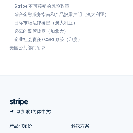
English
简体中文
Stripe 不可接受的风险政策
新西兰
综合金融服务指南和产品披露声明（澳大利亚）
English
匈牙利
目标市场法律确定（澳大利亚）
English
必需的监管披露（加拿大）
意大利
Italiano
English
企业社会责任 (CSR) 政策（印度）
印度
美国公共部门附录
English
英国
English
直布罗陀
English
中国内地
简体中文
English
中国香港特别行政区
English
简体中文
新加坡 (简体中文)
产品和定价
解决方案