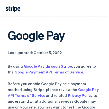
English
巴西
Português
English
保加利亚
English
比利时
Google Pay
Nederlands
Français
Deutsch
English
波兰
English
丹麦
English
Last updated: October 5, 2022
德国
Deutsch
English
法国
By using
Google Pay through Stripe
, you agree to
Français
English
the
Google Payment API Terms of Service
.
芬兰
English
Svenska
Before you enable Google Pay as a payment
荷兰
method using Stripe, please review the
Google Pay
Nederlands
English
API Terms of Service
and related
Privacy Policy
to
加拿大
understand what additional services Google may
English
Français
捷克
use on your site. You may want to test the Google