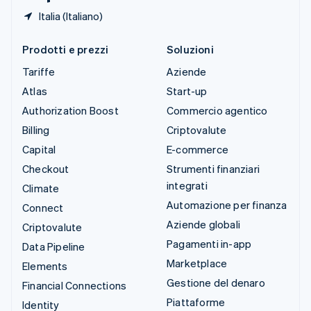
Italia (Italiano)
Prodotti e prezzi
Soluzioni
Tariffe
Aziende
Atlas
Start-up
Authorization Boost
Commercio agentico
Billing
Criptovalute
Capital
E-commerce
Checkout
Strumenti finanziari
integrati
Climate
Automazione per finanza
Connect
Aziende globali
Criptovalute
Pagamenti in-app
Data Pipeline
Marketplace
Elements
Gestione del denaro
Financial Connections
Piattaforme
Identity