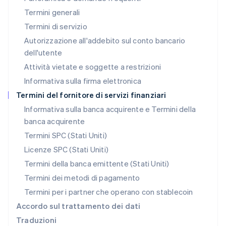
Lussemburgo
Termini generali
Français
Deutsch
English
Malaysia
Termini di servizio
English
简体中文
Autorizzazione all'addebito sul conto bancario
Malta
dell'utente
English
Messico
Attività vietate e soggette a restrizioni
Español
English
Informativa sulla firma elettronica
Norvegia
English
Termini del fornitore di servizi finanziari
Nuova Zelanda
Informativa sulla banca acquirente e Termini della
English
banca acquirente
Paesi Bassi
Nederlands
English
Termini SPC (Stati Uniti)
Polonia
Licenze SPC (Stati Uniti)
English
Portogallo
Termini della banca emittente (Stati Uniti)
Português
English
Termini dei metodi di pagamento
RAS di Hong Kong, Cina
Termini per i partner che operano con stablecoin
English
简体中文
Regno Unito
Accordo sul trattamento dei dati
English
Traduzioni
Repubblica Ceca