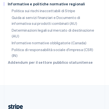
Informative e politiche normative regionali
English
Romania
Politica sui rischi inaccettabili di Stripe
English
Guida ai servizi finanziari e Documento di
Singapore
informativa sui prodotti combinati (AU)
English
简体中文
Slovacchia
Determinazioni legali sul mercato di destinazione
English
(AU)
Slovenia
Informative normative obbligatorie (Canada)
English
Italiano
Spagna
Politica di responsabilità sociale d'impresa (CSR)
Español
English
(IN)
Stati Uniti
Addendum per il settore pubblico statunitense
English
Español
简体中文
Svezia
Svenska
English
Svizzera
Deutsch
Français
Italiano
English
Thailandia
ไทย
English
Ungheria
English