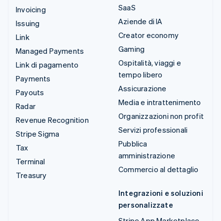
SaaS
Invoicing
Aziende di IA
Issuing
Creator economy
Link
Gaming
Managed Payments
Ospitalità, viaggi e
Link di pagamento
tempo libero
Payments
Assicurazione
Payouts
Media e intrattenimento
Radar
Organizzazioni non profit
Revenue Recognition
Servizi professionali
Stripe Sigma
Pubblica
Tax
amministrazione
Terminal
Commercio al dettaglio
Treasury
Integrazioni e soluzioni
personalizzate
Stripe App Marketplace