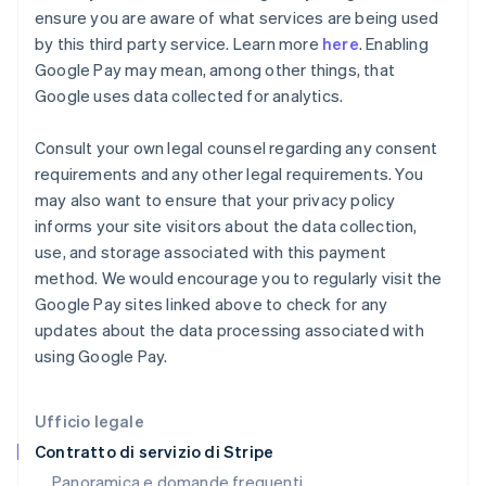
Francia
ensure you are aware of what services are being used
Français
English
by this third party service. Learn more
here
. Enabling
Germania
Google Pay may mean, among other things, that
Deutsch
English
Giappone
Google uses data collected for analytics.
日本語
English
Gibilterra
Consult your own legal counsel regarding any consent
English
requirements and any other legal requirements. You
Grecia
may also want to ensure that your privacy policy
English
India
informs your site visitors about the data collection,
English
use, and storage associated with this payment
Irlanda
method. We would encourage you to regularly visit the
English
Google Pay sites linked above to check for any
Italia
updates about the data processing associated with
Italiano
English
Lettonia
using Google Pay.
English
Liechtenstein
Deutsch
English
Ufficio legale
Lituania
Contratto di servizio di Stripe
English
Panoramica e domande frequenti