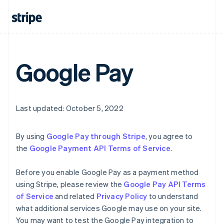
Belgio
Nederlands
Français
Deutsch
English
Brasile
Português
English
Bulgaria
English
Google Pay
Canada
English
Français
Cina continentale
简体中文
English
Cipro
Last updated: October 5, 2022
English
Croazia
English
Italiano
By using
Google Pay through Stripe
, you agree to
Danimarca
the
Google Payment API Terms of Service
.
English
Emirati Arabi Uniti
Before you enable Google Pay as a payment method
English
Estonia
using Stripe, please review the
Google Pay API Terms
English
of Service
and related
Privacy Policy
to understand
Finlandia
what additional services Google may use on your site.
English
Svenska
You may want to test the Google Pay integration to