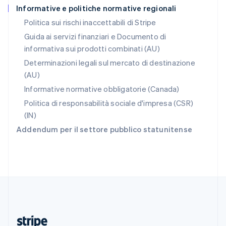
Informative e politiche normative regionali
English
Romania
Politica sui rischi inaccettabili di Stripe
English
Guida ai servizi finanziari e Documento di
Singapore
informativa sui prodotti combinati (AU)
English
简体中文
Slovacchia
Determinazioni legali sul mercato di destinazione
English
(AU)
Slovenia
Informative normative obbligatorie (Canada)
English
Italiano
Spagna
Politica di responsabilità sociale d'impresa (CSR)
Español
English
(IN)
Stati Uniti
Addendum per il settore pubblico statunitense
English
Español
简体中文
Svezia
Svenska
English
Svizzera
Deutsch
Français
Italiano
English
Thailandia
ไทย
English
Ungheria
English