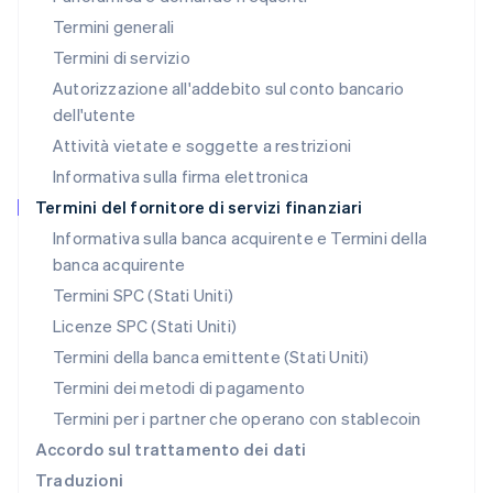
Lussemburgo
Termini generali
Français
Deutsch
English
Malaysia
Termini di servizio
English
简体中文
Autorizzazione all'addebito sul conto bancario
Malta
dell'utente
English
Messico
Attività vietate e soggette a restrizioni
Español
English
Informativa sulla firma elettronica
Norvegia
English
Termini del fornitore di servizi finanziari
Nuova Zelanda
Informativa sulla banca acquirente e Termini della
English
banca acquirente
Paesi Bassi
Nederlands
English
Termini SPC (Stati Uniti)
Polonia
Licenze SPC (Stati Uniti)
English
Portogallo
Termini della banca emittente (Stati Uniti)
Português
English
Termini dei metodi di pagamento
RAS di Hong Kong, Cina
Termini per i partner che operano con stablecoin
English
简体中文
Regno Unito
Accordo sul trattamento dei dati
English
Traduzioni
Repubblica Ceca