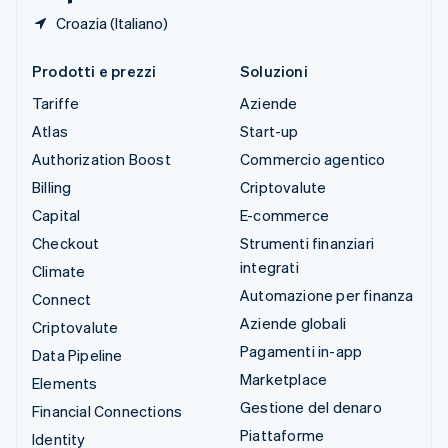
Croazia (Italiano)
Prodotti e prezzi
Soluzioni
Tariffe
Aziende
Atlas
Start-up
Authorization Boost
Commercio agentico
Billing
Criptovalute
Capital
E-commerce
Checkout
Strumenti finanziari
integrati
Climate
Automazione per finanza
Connect
Aziende globali
Criptovalute
Pagamenti in-app
Data Pipeline
Marketplace
Elements
Gestione del denaro
Financial Connections
Piattaforme
Identity