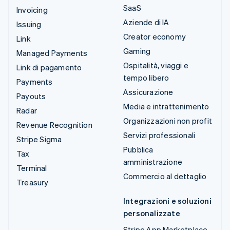
SaaS
Invoicing
Aziende di IA
Issuing
Creator economy
Link
Gaming
Managed Payments
Ospitalità, viaggi e
Link di pagamento
tempo libero
Payments
Assicurazione
Payouts
Media e intrattenimento
Radar
Organizzazioni non profit
Revenue Recognition
Servizi professionali
Stripe Sigma
Pubblica
Tax
amministrazione
Terminal
Commercio al dettaglio
Treasury
Integrazioni e soluzioni
personalizzate
Stripe App Marketplace