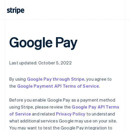
Belgio
Nederlands
Français
Deutsch
English
Brasile
Português
English
Bulgaria
English
Google Pay
Canada
English
Français
Cina continentale
简体中文
English
Cipro
Last updated: October 5, 2022
English
Croazia
English
Italiano
By using
Google Pay through Stripe
, you agree to
Danimarca
the
Google Payment API Terms of Service
.
English
Emirati Arabi Uniti
Before you enable Google Pay as a payment method
English
Estonia
using Stripe, please review the
Google Pay API Terms
English
of Service
and related
Privacy Policy
to understand
Finlandia
what additional services Google may use on your site.
English
Svenska
You may want to test the Google Pay integration to