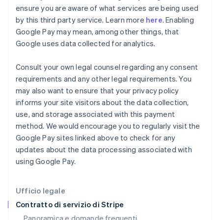
Francia
ensure you are aware of what services are being used
Français
English
by this third party service. Learn more
here
. Enabling
Germania
Google Pay may mean, among other things, that
Deutsch
English
Giappone
Google uses data collected for analytics.
日本語
English
Gibilterra
Consult your own legal counsel regarding any consent
English
requirements and any other legal requirements. You
Grecia
may also want to ensure that your privacy policy
English
India
informs your site visitors about the data collection,
English
use, and storage associated with this payment
Irlanda
method. We would encourage you to regularly visit the
English
Google Pay sites linked above to check for any
Italia
updates about the data processing associated with
Italiano
English
Lettonia
using Google Pay.
English
Liechtenstein
Deutsch
English
Ufficio legale
Lituania
Contratto di servizio di Stripe
English
Panoramica e domande frequenti