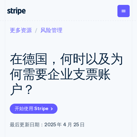
更多资源
风险管理
按企业阶段
文档
学习
支付
营收
资金管
平台
理
易市
大型企业
Stripe 文档
博客
Payments
Billing
初创企业
API 参考文档
客户案例
在德国，何时以及为
在线支付
经常性收入
Global
Conn
库与 SDK
指南
Payment links
Metronome
Payouts
Stripe Apps
按用量计费
平台
何需要企业支票账
无代码支付
Subscriptions
向第三
按应用场景
Checkout
方打款
支持
预构建支付界
订阅管理
Crypto
户？
指南
智能体商务
面
Invoicing
钱包、
加密货币
获取支持
一次性或定期
Elements
稳定币
电子商务
接受线上付款
托管支持方案
灵活的 UI 组件
账单
发行和
嵌入式金融
实施预置结账流程
专业服务
Payment
Tax
发卡基
开始使用 Stripe
财务自动化
构建平台或交易市场
methods
销售税和增值
础设施
全球化企业
管理订阅
接入 125+ 种支
税自动化
应用内支付
提供按用量计费
付方式
Revenue
最后更新日期：2025 年 4 月 25 日
交易市场
发行稳定币支持的支付卡
Terminal
Recognition
公司
资金管理
通过智能体配置和管理服
线下支付
会计自动化
平台
务