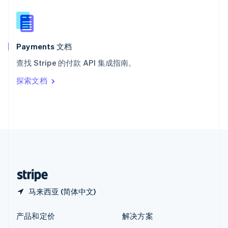
English
简体中文
新西兰
English
匈牙利
English
Payments 文档
意大利
查找 Stripe 的付款 API 集成指南。
Italiano
English
印度
探索文档
English
英国
English
直布罗陀
English
中国内地
简体中文
English
中国香港特别行政区
English
简体中文
马来西亚 (简体中文)
产品和定价
解决方案