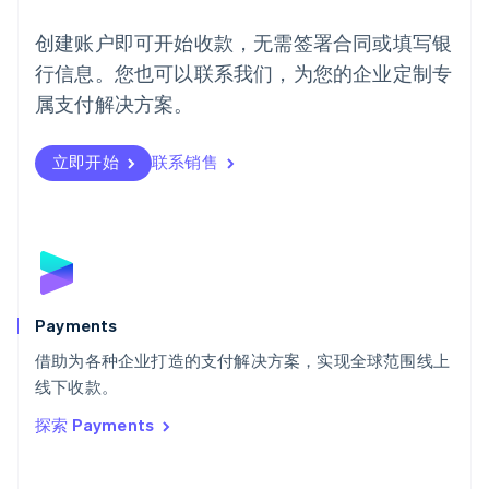
English
葡萄牙
创建账户即可开始收款，无需签署合同或填写银
Português
English
行信息。您也可以联系我们，为您的企业定制专
日本
日本語
English
属支付解决方案。
瑞典
Svenska
English
瑞士
立即开始
联系销售
Deutsch
Français
Italiano
English
塞浦路斯
English
斯洛伐克
English
斯洛文尼亚
English
Italiano
Payments
泰国
ไทย
English
借助为各种企业打造的支付解决方案，实现全球范围线上
希腊
线下收款。
English
探索 Payments
西班牙
Español
English
新加坡