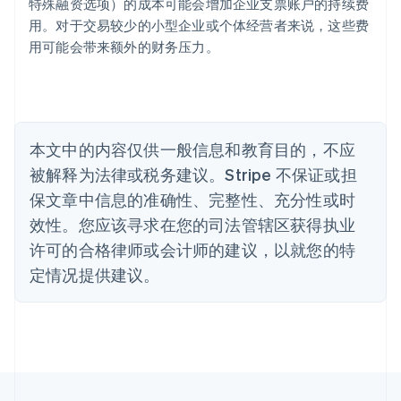
特殊融资选项）的成本可能会增加企业支票账户的持续费
English
巴西
用。对于交易较少的小型企业或个体经营者来说，这些费
Português
English
用可能会带来额外的财务压力。
保加利亚
English
比利时
Nederlands
Français
Deutsch
English
波兰
本文中的内容仅供一般信息和教育目的，不应
English
丹麦
被解释为法律或税务建议。Stripe 不保证或担
English
保文章中信息的准确性、完整性、充分性或时
德国
效性。您应该寻求在您的司法管辖区获得执业
Deutsch
English
法国
许可的合格律师或会计师的建议，以就您的特
Français
English
定情况提供建议。
芬兰
English
Svenska
荷兰
Nederlands
English
加拿大
English
Français
捷克