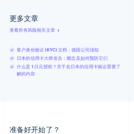
English
克罗地亚
English
Italiano
更多文章
拉脱维亚
English
查看所有风险相关文章
立陶宛
English
列支敦士登
客户身份验证 (KYC) 文档：德国公司须知
Deutsch
English
卢森堡
日本的信用卡大师攻击：概念及如何预防它们
Français
Deutsch
English
什么是 1 日元授权？关于在日本的信用卡验证需要了
罗马尼亚
解的内容
English
马尔他
English
马来西亚
English
简体中文
美国
English
Español
简体中文
墨西哥
Español
English
准备好开始了？
挪威