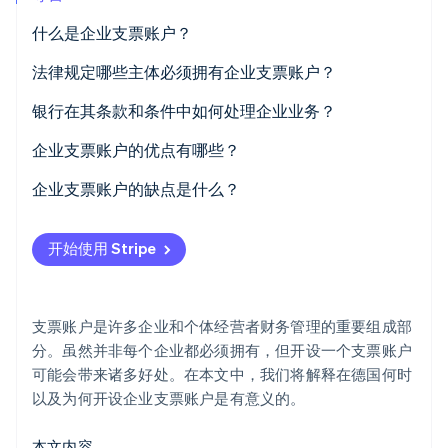
什么是企业支票账户？
Stripe Sessions 2026
了解 Stripe 如何为 AI 构建经济基础设施。
立即观看
法律规定哪些主体必须拥有企业支票账户？
作为小企业主，我需要一个企业支票账户吗？
银行在其条款和条件中如何处理企业业务？
作为自由职业者，我需要企业支票账户吗？
企业可以在哪里找到银行条款和条件中的这些规定？
企业支票账户的优点有哪些？
作为小型企业，我需要企业支票账户吗？
通过将企业和个人财务分开来清晰簿记
企业支票账户的缺点是什么？
作为个体经营者，我需要企业支票账户吗？
更高的透明度
开始使用 Stripe
更简单的簿记和纳税申报
高级功能和金融服务
支票账户是许多企业和个体经营者财务管理的重要组成部
法律上更安全，账户被冻结的风险较低
分。虽然并非每个企业都必须拥有，但开设一个支票账户
可能会带来诸多好处。在本文中，我们将解释在德国何时
更多的融资选择
以及为何开设企业支票账户是有意义的。
本文内容