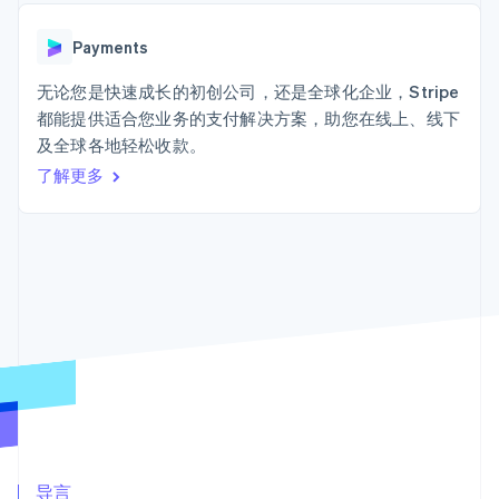
Authorization
Stripe Sigma
产品路线图
SaaS
Boost
自定义报告
Sessions 年度大会
支付成功率优
Data Pipeline
Payments
招聘
化
数据同步
资讯中心
Link
资源
无论您是快速成长的初创公司，还是全球化企业，Stripe
Stripe Press
加速结账
按行业
都能提供适合您业务的支付解决方案，助您在线上、线下
应用集成
及全球各地轻松收款。
AI 企业
代码示例
创作者经济
开发者博客
了解更多
联系
游戏
API 状态
更多
酒店、旅游与休闲
联系销售
Product roadmap
保险
成为合作伙伴
了解未来规划
媒体与娱乐
非营利组织
Radar
专业服务
欺诈防范
公共部门
Atlas
零售
初创企业注册
Climate
碳移除
生态系统
合作伙伴
Stripe App Marketplace
导言