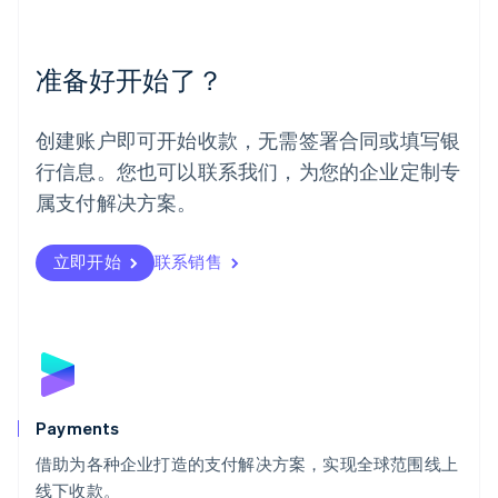
English
Español
简体中文
墨西哥
Español
English
准备好开始了？
挪威
English
葡萄牙
创建账户即可开始收款，无需签署合同或填写银
Português
English
行信息。您也可以联系我们，为您的企业定制专
日本
日本語
English
属支付解决方案。
瑞典
Svenska
English
瑞士
立即开始
联系销售
Deutsch
Français
Italiano
English
塞浦路斯
English
斯洛伐克
English
斯洛文尼亚
English
Italiano
Payments
泰国
ไทย
English
借助为各种企业打造的支付解决方案，实现全球范围线上
希腊
线下收款。