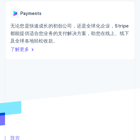
Authorization
Stripe Sigma
产品路线图
SaaS
Boost
自定义报告
Sessions 年度大会
支付成功率优
Data Pipeline
Payments
招聘
化
数据同步
资讯中心
Link
资源
无论您是快速成长的初创公司，还是全球化企业，Stripe
Stripe Press
加速结账
按行业
都能提供适合您业务的支付解决方案，助您在线上、线下
应用集成
及全球各地轻松收款。
AI 企业
代码示例
创作者经济
开发者博客
了解更多
联系
游戏
API 状态
更多
酒店、旅游与休闲
联系销售
Product roadmap
保险
成为合作伙伴
了解未来规划
媒体与娱乐
非营利组织
Radar
专业服务
欺诈防范
公共部门
Atlas
零售
初创企业注册
Climate
碳移除
生态系统
合作伙伴
Stripe App Marketplace
导言