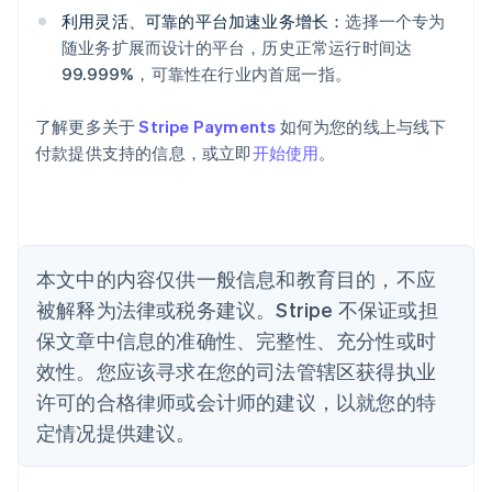
English
利用灵活、可靠的平台加速业务增长：
选择一个专为
奥地利
随业务扩展而设计的平台，历史正常运行时间达
Deutsch
English
99.999%，可靠性在行业内首屈一指。
澳大利亚
English
巴西
了解更多关于
Stripe Payments
如何为您的线上与线下
Português
English
付款提供支持的信息，或立即
开始使用
。
保加利亚
English
比利时
Nederlands
Français
Deutsch
English
波兰
本文中的内容仅供一般信息和教育目的，不应
English
丹麦
被解释为法律或税务建议。Stripe 不保证或担
English
保文章中信息的准确性、完整性、充分性或时
德国
效性。您应该寻求在您的司法管辖区获得执业
Deutsch
English
法国
许可的合格律师或会计师的建议，以就您的特
Français
English
定情况提供建议。
芬兰
English
Svenska
荷兰