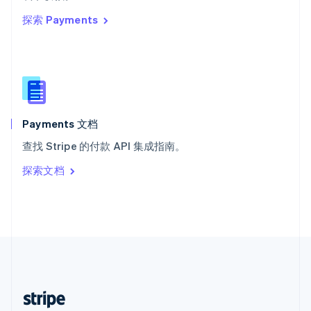
English
探索 Payments
西班牙
Español
English
新加坡
English
简体中文
新西兰
English
匈牙利
English
Payments 文档
意大利
查找 Stripe 的付款 API 集成指南。
Italiano
English
印度
探索文档
English
英国
English
直布罗陀
English
中国内地
简体中文
English
中国香港特别行政区
English
简体中文