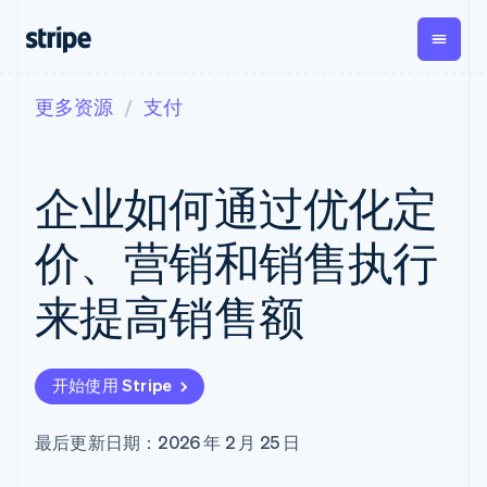
更多资源
支付
按企业阶段
文档
学习
支付
营收
资金管
平台
理
易市
大型企业
Stripe 文档
博客
Payments
Billing
初创企业
API 参考文档
客户案例
企业如何通过优化定
在线支付
经常性收入
Global
Conn
库与 SDK
指南
Payment links
Metronome
Payouts
Stripe Apps
按用量计费
平台
价、营销和销售执行
无代码支付
Subscriptions
向第三
按应用场景
Checkout
方打款
支持
预构建支付界
订阅管理
Crypto
来提高销售额
指南
智能体商务
面
Invoicing
钱包、
加密货币
获取支持
一次性或定期
Elements
稳定币
电子商务
接受线上付款
托管支持方案
灵活的 UI 组件
账单
发行和
嵌入式金融
实施预置结账流程
专业服务
Payment
Tax
发卡基
开始使用 Stripe
财务自动化
构建平台或交易市场
methods
销售税和增值
础设施
全球化企业
管理订阅
接入 125+ 种支
税自动化
应用内支付
提供按用量计费
付方式
Revenue
最后更新日期：2026 年 2 月 25 日
交易市场
发行稳定币支持的支付卡
Terminal
Recognition
公司
资金管理
通过智能体配置和管理服
线下支付
会计自动化
平台
务