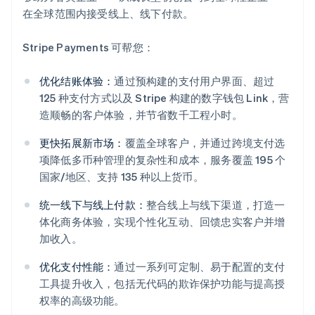
在全球范围内接受线上、线下付款。
Stripe Payments 可帮您：
优化结账体验：
通过预构建的支付用户界面、超过
125 种支付方式以及 Stripe 构建的数字钱包 Link，营
造顺畅的客户体验，并节省数千工程小时。
更快拓展新市场：
覆盖全球客户，并通过跨境支付选
项降低多币种管理的复杂性和成本，服务覆盖 195 个
国家/地区、支持 135 种以上货币。
统一线下与线上付款：
整合线上与线下渠道，打造一
体化商务体验，实现个性化互动、回馈忠实客户并增
加收入。
阿联酋
优化支付性能：
通过一系列可定制、易于配置的支付
English
爱尔兰
工具提升收入，包括无代码的欺诈保护功能与提高授
English
权率的高级功能。
爱沙尼亚