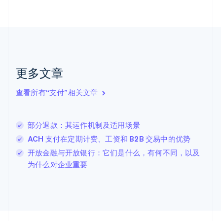
Nederlands
English
加拿大
English
Français
捷克
English
克罗地亚
English
Italiano
更多文章
拉脱维亚
English
查看所有“支付”相关文章
立陶宛
English
列支敦士登
部分退款：其运作机制及适用场景
Deutsch
English
卢森堡
ACH 支付在定期计费、工资和 B2B 交易中的优势
Français
Deutsch
English
开放金融与开放银行：它们是什么，有何不同，以及
罗马尼亚
为什么对企业重要
English
马尔他
English
马来西亚
English
简体中文
美国