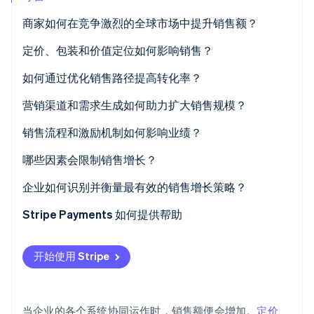
商家如何在竞争激烈的全球市场中提升销售额？
Stripe Sessions 2026
了解 Stripe 如何为 AI 构建经济基础设施。
立即观看
市场契合度
定价、包装和价值定位如何影响销售？
产品清晰度
定价传递价值信号
如何通过优化销售路径提高转化率？
客户体验
包装提供选择
营销渠道和需求生成如何助力扩大销售规模？
销售执行力
价值定位加速购买
销售流程和激励机制如何影响业绩？
哪些因素会限制销售增长？
企业如何识别并衡量最有效的销售增长策略？
Stripe Payments 如何提供帮助
开始使用 Stripe
当企业的各个系统协同运作时，销售额便会增加。
定价
、