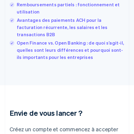
English
Remboursements partiels : fonctionnement et
États-Unis
utilisation
English
Español
简体中文
Finlande
Avantages des paiements ACH pour la
English
Svenska
facturation récurrente, les salaires et les
France
transactions B2B
Français
English
Open Finance vs. Open Banking : de quoi s’agit-il,
Gibraltar
English
quelles sont leurs différences et pourquoi sont-
Grèce
ils importants pour les entreprises
English
Hongrie
English
Inde
English
Irlande
English
Italie
Italiano
English
Envie de vous lancer ?
Japon
日本語
English
Créez un compte et commencez à accepter
Lettonie