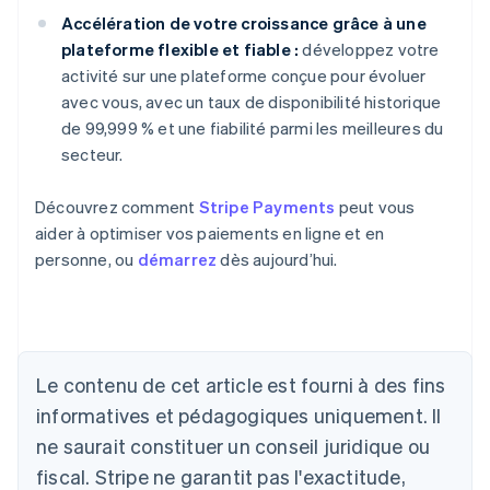
Accélération de votre croissance grâce à une
plateforme flexible et fiable :
développez votre
activité sur une plateforme conçue pour évoluer
avec vous, avec un taux de disponibilité historique
de 99,999 % et une fiabilité parmi les meilleures du
secteur.
Découvrez comment
Stripe Payments
peut vous
aider à optimiser vos paiements en ligne et en
personne, ou
démarrez
dès aujourd’hui.
Le contenu de cet article est fourni à des fins
Allemagne
Deutsch
English
informatives et pédagogiques uniquement. Il
Australie
ne saurait constituer un conseil juridique ou
English
Autriche
fiscal. Stripe ne garantit pas l'exactitude,