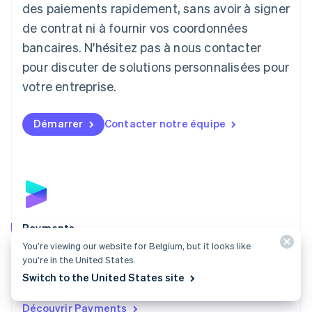
English
des paiements rapidement, sans avoir à signer
Liechtenstein
de contrat ni à fournir vos coordonnées
Deutsch
English
Lituanie
bancaires. N'hésitez pas à nous contacter
English
pour discuter de solutions personnalisées pour
Luxembourg
votre entreprise.
Français
Deutsch
English
Malaisie
English
简体中文
Démarrer
Contacter notre équipe
Malte
English
Mexique
Español
English
Norvège
English
Nouvelle-Zélande
English
Payments
Pays-Bas
You’re viewing our website for Belgium, but it looks like
Acceptez des paiements en ligne, en personne et dans
Nederlands
English
you’re in the United States.
le monde entier, grâce à une solution de paiement
Pologne
Switch to the United States site
English
adaptée à toutes les entreprises.
Portugal
Découvrir Payments
Português
English