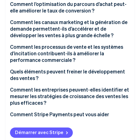
Expérience client
La tarification reflète la valeur perçue
Comment l’optimisation du parcours d’achat peut-
elle améliorer le taux de conversion ?
Exécution commerciale
Choix des offres d’emballage
Comment les canaux marketing et la génération de
Un positionnement de la valeur accélère la décision
demande permettent-ils d’accélérer et de
d’achat
développer les ventes à plus grande échelle ?
Comment les processus de vente et les systèmes
d’incitation contribuent-ils à améliorer la
performance commerciale ?
Quels éléments peuvent freiner le développement
des ventes ?
Comment les entreprises peuvent-elles identifier et
mesurer les stratégies de croissance des ventes les
plus efficaces ?
Comment Stripe Payments peut vous aider
Démarrer avec Stripe