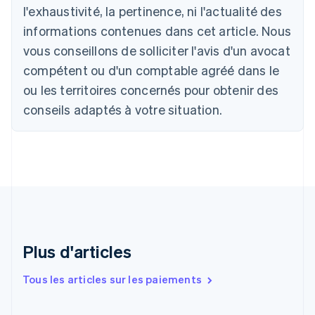
Deutsch
English
l'exhaustivité, la pertinence, ni l'actualité des
Belgique
informations contenues dans cet article. Nous
Nederlands
Français
Deutsch
English
Brésil
vous conseillons de solliciter l'avis d'un avocat
Português
English
compétent ou d'un comptable agréé dans le
Bulgarie
ou les territoires concernés pour obtenir des
English
Canada
conseils adaptés à votre situation.
English
Français
Chine continentale
简体中文
English
Chypre
English
Croatie
English
Italiano
Danemark
English
Émirats arabes unis
Plus d'articles
English
Espagne
Tous les articles sur les paiements
Español
English
Estonie