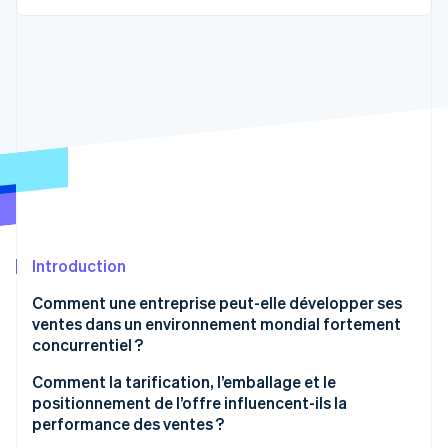
Découvrez les prochaines évolutions
Commerce en ligne
Radar
Prévention de la fraude
Écosystème
Atlas
Constitution de start-up
Partenaires
Climate
Stripe App Marketplace
Élimination du carbone
Identity
Vérification de l'identité
Introduction
Comment une entreprise peut-elle développer ses
ventes dans un environnement mondial fortement
Stripe Sessions 2026
Découvrez comment Stripe construit l’infrastructure écono
concurrentiel ?
Regarder la vidéo
Adéquation produit/marché
Comment la tarification, l’emballage et le
positionnement de l’offre influencent-ils la
Clarté du produit
performance des ventes ?