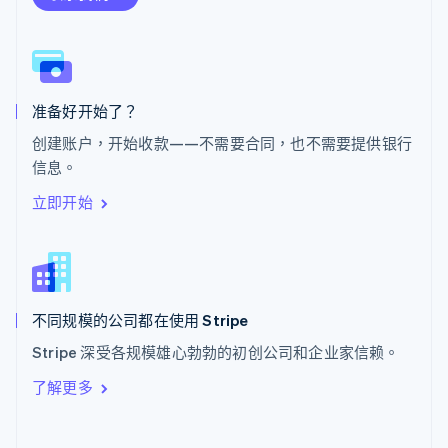
斯洛伐克
English
斯洛文尼亚
English
Italiano
泰国
ไทย
English
准备好开始了？
希腊
创建账户，开始收款——不需要合同，也不需要提供银行
English
信息。
西班牙
Español
English
立即开始
新加坡
English
简体中文
新西兰
English
匈牙利
English
不同规模的公司都在使用 Stripe
意大利
Stripe 深受各规模雄心勃勃的初创公司和企业家信赖。
Italiano
English
印度
了解更多
English
英国
English