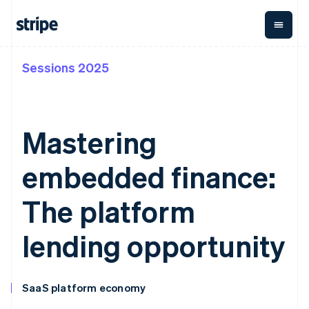
Sessions 2025
按企业阶段
文档
学习
支付
营收
资金管
平台
理
易市
大型企业
Stripe 文档
博客
Payments
Billing
初创企业
API 参考文档
客户案例
在线支付
经常性收入
Global
Conn
库与 SDK
指南
Mastering
Managed
Metronome
Payouts
Stripe Apps
Payments
按用量计费
平台
备案商家解决
Subscriptions
向第三
embedded finance:
按应用场景
方案
方打款
支持
订阅管理
Payment links
Crypto
指南
智能体商务
Invoicing
钱包、
The platform
加密货币
获取支持
无代码支付
一次性或定期
稳定币
电子商务
接受线上付款
托管支持方案
Checkout
账单
发行和
嵌入式金融
实施预置结账流程
专业服务
lending opportunity
预构建支付界
Tax
发卡基
财务自动化
构建平台或交易市场
面
销售税和增值
础设施
全球化企业
管理订阅
Elements
税自动化
应用内支付
提供按用量计费
灵活的 UI 组件
Revenue
交易市场
发行稳定币支持的支付卡
支付方式
Recognition
SaaS platform economy
公司
资金管理
通过智能体配置和管理服
支持 125 种以
会计自动化
平台
务