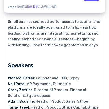
Stripe 将依据其
隐私政策
来处理您的数据
Stripe Sessions 2026
了解 Stripe 如何为 AI 构建经济基础设施。
Small businesses need better access to capital, and
立即观看
platforms are ideally positioned to help. Hear how
leading platforms are integrating, monetizing, and
scaling embedded financial services—beginning
with lending—and learn how to get started in days.
Speakers
Richard Carter
, Founder and CEO, Lopay
Neil Patel
, VP Payments, Tekmetric
Corey Zettler
, Director of Product, Financial
Solutions, Squarespace
Adam Boushie
, Head of Product Sales, Stripe
Tanay Jaeel
, Head of Product, Stripe Capital, Stripe