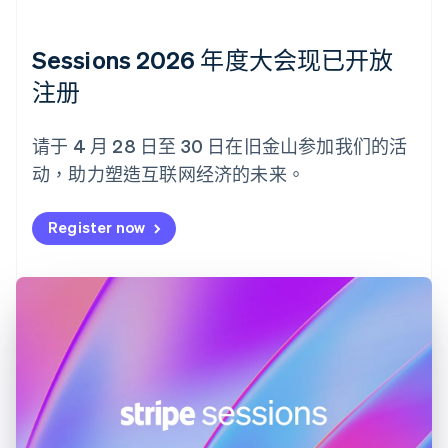
德国
Deutsch
English
法国
Sessions 2026 年度大会现已开放
Français
English
注册
芬兰
English
Svenska
荷兰
请于 4 月 28 日至 30 日在旧金山参加我们的活
Nederlands
English
动，助力塑造互联网经济的未来。
加拿大
English
Français
捷克
Register now
English
克罗地亚
English
Italiano
拉脱维亚
English
立陶宛
English
列支敦士登
Deutsch
English
卢森堡
Français
Deutsch
English