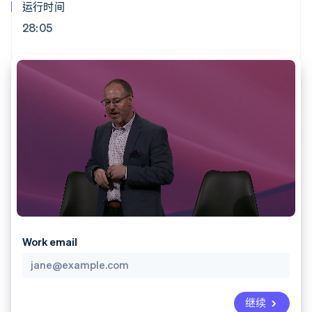
上
Stripe Sigma
运行时间
产品路线图
SaaS
自定义报告
Authorization
Sessions 年度大会
28:05
Boost
Data Pipeline
招聘
支付成功率优
数据同步
资讯中心
化
资源
Stripe Press
Link
按行业
加速结账
应用集成
AI 企业
代码示例
创作者经济
开发者博客
联系
游戏
API 状态
酒店、旅游与休闲
联系销售
更多
保险
成为合作伙伴
Product roadmap
媒体与娱乐
了解未来规划
非营利组织
专业服务
Radar
公共部门
欺诈防范
零售
Atlas
初创企业注册
Work email
Climate
生态系统
碳移除
合作伙伴
Stripe App Marketplace
继续