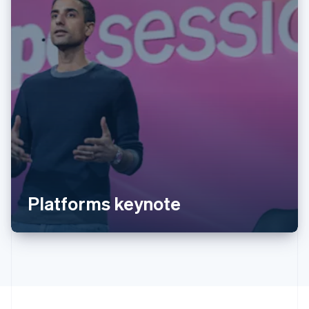
阿联酋
English
爱尔兰
English
爱沙尼亚
English
奥地利
Deutsch
English
澳大利亚
English
巴西
Português
English
Platforms keynote
保加利亚
English
比利时
Nederlands
Français
Deutsch
English
波兰
English
丹麦
English