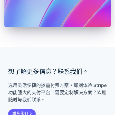
罗马尼亚
English
马尔他
English
马来西亚
English
简体中文
美国
English
Español
简体中文
墨西哥
Español
English
挪威
English
葡萄牙
想了解更多信息？联系我们。
Português
English
日本
日本語
English
选用灵活便捷的按需付费方案，即刻体验 Stripe
瑞典
功能强大的支付平台。需要定制解决方案？欢迎
Svenska
English
瑞士
随时与我们联系。
Deutsch
Français
Italiano
English
塞浦路斯
English
联系我们