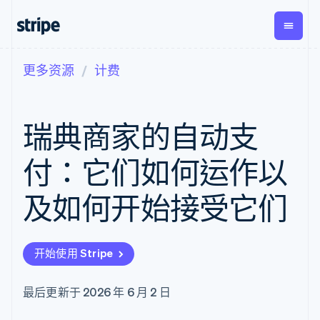
更多资源
计费
按企业阶段
文档
学习
支付
营收
资金管
平台
理
易市
大型企业
Stripe 文档
博客
Payments
Billing
初创企业
API 参考文档
客户案例
瑞典商家的自动支
在线支付
经常性收入
Global
Conn
库与 SDK
指南
Managed
Metronome
Payouts
Stripe Apps
Payments
按用量计费
平台
付：它们如何运作以
备案商家解决
Subscriptions
向第三
按应用场景
方案
方打款
支持
订阅管理
Payment links
Crypto
及如何开始接受它们
指南
智能体商务
Invoicing
钱包、
加密货币
获取支持
无代码支付
一次性或定期
稳定币
电子商务
接受线上付款
托管支持方案
Checkout
账单
发行和
嵌入式金融
实施预置结账流程
专业服务
预构建支付界
Tax
发卡基
开始使用 Stripe
财务自动化
构建平台或交易市场
面
销售税和增值
础设施
全球化企业
管理订阅
Elements
税自动化
应用内支付
提供按用量计费
灵活的 UI 组件
Revenue
最后更新于 2026 年 6 月 2 日
交易市场
发行稳定币支持的支付卡
Payment
Recognition
公司
资金管理
通过智能体配置和管理服
methods
会计自动化
平台
务