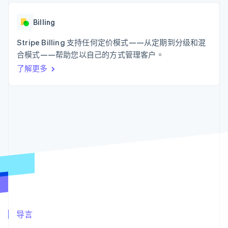
接入 125+ 种支
Stripe Sigma
产品路线图
SaaS
付方式
自定义报告
Sessions 年度大会
Authorization
Data Pipeline
Billing
招聘
Boost
数据同步
资讯中心
支付成功率优
资源
Stripe Billing 支持任何定价模式——从定期到分级和混
Stripe Press
化
按行业
合模式——帮助您以自己的方式管理客户。
Link
应用集成
加速结账
了解更多
AI 企业
代码示例
创作者经济
开发者博客
联系
游戏
API 状态
酒店、旅游与休闲
联系销售
保险
成为合作伙伴
更多
媒体与娱乐
Product roadmap
非营利组织
了解未来规划
专业服务
公共部门
Radar
零售
欺诈防范
Atlas
初创企业注册
生态系统
Climate
碳移除
合作伙伴
导言
Stripe App Marketplace