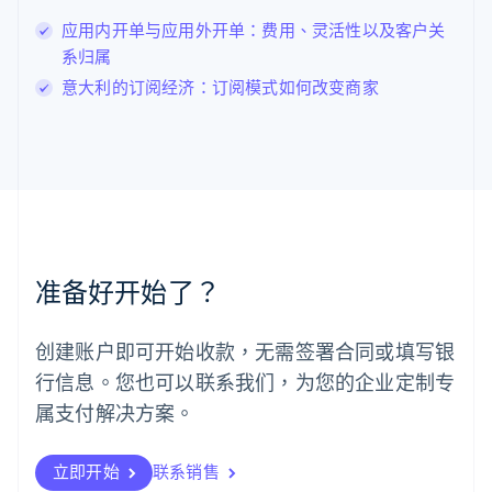
Deutsch
English
卢森堡
应用内开单与应用外开单：费用、灵活性以及客户关
Français
Deutsch
English
系归属
罗马尼亚
意大利的订阅经济：订阅模式如何改变商家
English
马尔他
English
马来西亚
English
简体中文
美国
English
Español
简体中文
墨西哥
Español
English
准备好开始了？
挪威
English
葡萄牙
创建账户即可开始收款，无需签署合同或填写银
Português
English
行信息。您也可以联系我们，为您的企业定制专
日本
日本語
English
属支付解决方案。
瑞典
Svenska
English
瑞士
立即开始
联系销售