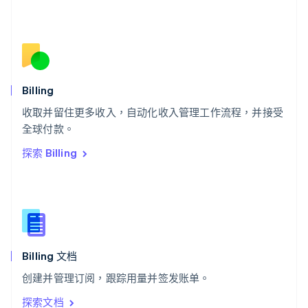
Deutsch
Français
Italiano
English
塞浦路斯
English
斯洛伐克
English
斯洛文尼亚
English
Italiano
Billing
泰国
ไทย
English
收取并留住更多收入，自动化收入管理工作流程，并接受
希腊
全球付款。
English
探索 Billing
西班牙
Español
English
新加坡
English
简体中文
新西兰
English
匈牙利
English
Billing 文档
意大利
创建并管理订阅，跟踪用量并签发账单。
Italiano
English
印度
探索文档