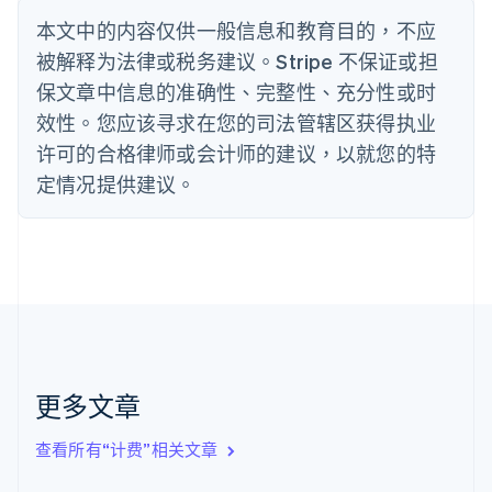
English
丹麦
本文中的内容仅供一般信息和教育目的，不应
English
被解释为法律或税务建议。Stripe 不保证或担
德国
保文章中信息的准确性、完整性、充分性或时
Deutsch
English
法国
效性。您应该寻求在您的司法管辖区获得执业
Français
English
许可的合格律师或会计师的建议，以就您的特
芬兰
定情况提供建议。
English
Svenska
荷兰
Nederlands
English
加拿大
English
Français
捷克
English
克罗地亚
English
Italiano
拉脱维亚
更多文章
English
立陶宛
查看所有“计费”相关文章
English
列支敦士登