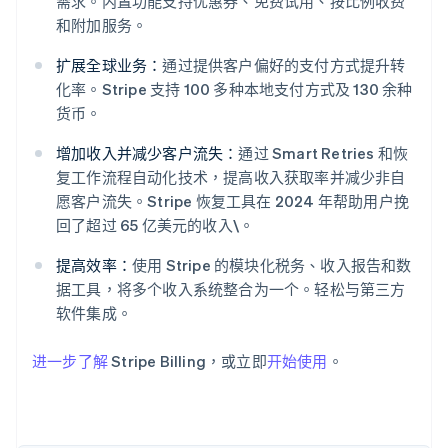
需求。内置功能支持优惠券、免费试用、按比例收费
和附加服务。
扩展全球业务：
通过提供客户偏好的支付方式提升转
化率。Stripe 支持 100 多种本地支付方式及 130 余种
阿联酋
货币。
English
爱尔兰
增加收入并减少客户流失：
通过 Smart Retries 和恢
English
复工作流程自动化技术，提高收入获取率并减少非自
爱沙尼亚
愿客户流失。Stripe 恢复工具在 2024 年帮助用户挽
English
回了超过 65 亿美元的收入\。
奥地利
Deutsch
English
提高效率：
使用 Stripe 的模块化税务、收入报告和数
澳大利亚
据工具，将多个收入系统整合为一个。轻松与第三方
English
巴西
软件集成。
Português
English
保加利亚
进一步了解
Stripe Billing，或立即
开始使用
。
English
比利时
Nederlands
Français
Deutsch
English
波兰