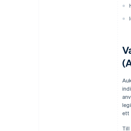
V
(
Auk
ind
anv
leg
ett
Til