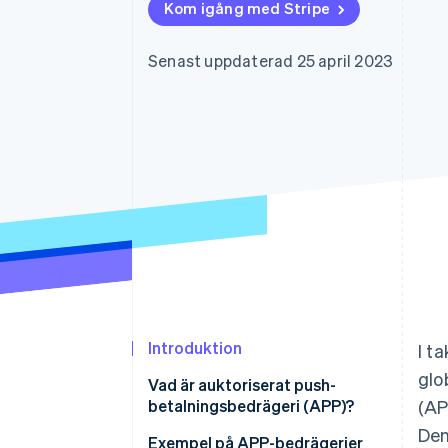
Kom igång med Stripe
Accelererad kassaprocess
Financial Connections
Länkade finanskontodata
Senast uppdaterad 25 april 2023
Introduktion
I t
glo
Vad är auktoriserat push-
betalningsbedrägeri (APP)?
(AP
Den
Exempel på APP-bedrägerier