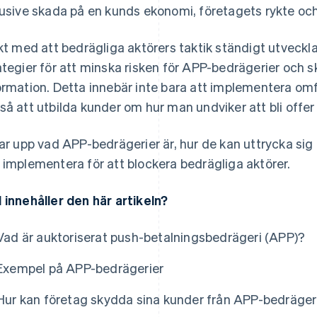
lusive skada på en kunds ekonomi, företagets rykte oc
akt med att bedrägliga aktörers taktik ständigt utveckl
ategier för att minska risken för APP-bedrägerier och s
ormation. Detta innebär inte bara att implementera om
så att utbilda kunder om hur man undviker att bli offer 
tar upp vad APP-bedrägerier är, hur de kan uttrycka sig
 implementera för att blockera bedrägliga aktörer.
 innehåller den här artikeln?
Vad är auktoriserat push-betalningsbedrägeri (APP)?
Exempel på APP-bedrägerier
Hur kan företag skydda sina kunder från APP-bedräger