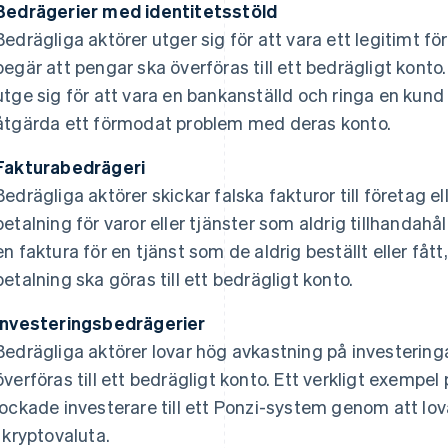
Bedrägerier med identitetsstöld
Bedrägliga aktörer utger sig för att vara ett legitimt fö
begär att pengar ska överföras till ett bedrägligt konto
utge sig för att vara en bankanställd och ringa en kund 
åtgärda ett förmodat problem med deras konto.
Fakturabedrägeri
Bedrägliga aktörer skickar falska fakturor till företag e
betalning för varor eller tjänster som aldrig tillhandahåll
en faktura för en tjänst som de aldrig beställt eller få
betalning ska göras till ett bedrägligt konto.
Investeringsbedrägerier
Bedrägliga aktörer lovar hög avkastning på investering
överföras till ett bedrägligt konto. Ett verkligt exempel
lockade investerare till ett Ponzi-system genom att lo
i kryptovaluta.