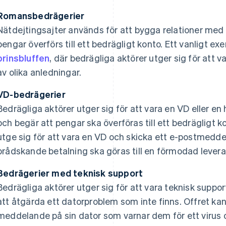
Romansbedrägerier
Nätdejtingsajter används för att bygga relationer med 
pengar överförs till ett bedrägligt konto. Ett vanligt e
prinsbluffen
, där bedrägliga aktörer utger sig för att v
av olika anledningar.
VD-bedrägerier
Bedrägliga aktörer utger sig för att vara en VD eller en
och begär att pengar ska överföras till ett bedrägligt k
utge sig för att vara en VD och skicka ett e-postmed
brådskande betalning ska göras till en förmodad levera
Bedrägerier med teknisk support
Bedrägliga aktörer utger sig för att vara teknisk suppo
att åtgärda ett datorproblem som inte finns. Offret kan
meddelande på sin dator som varnar dem för ett virus o