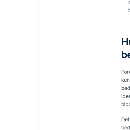
H
b
För
kun
bed
ide
blo
Det
bed