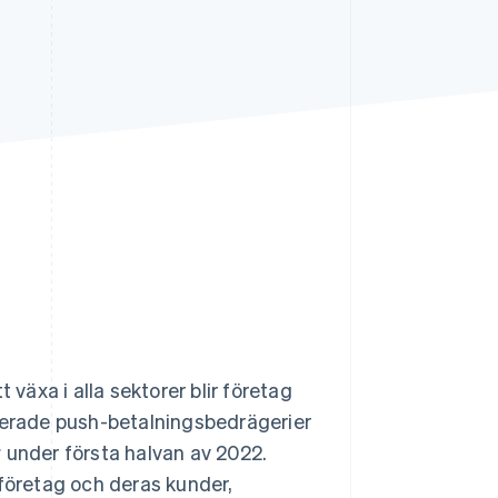
Stripe Sessions 2026
Se hur Stripe bygger den
ekonomiska
infrastrukturen för AI.
Titta nu
 växa i alla sektorer blir företag
iserade push-betalningsbedrägerier
r
under första halvan av 2022.
 företag och deras kunder,