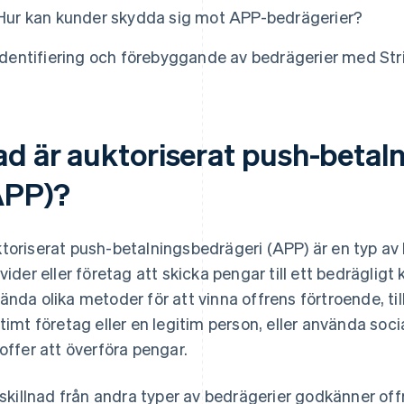
Hur kan kunder skydda sig mot APP-bedrägerier?
Identifiering och förebyggande av bedrägerier med Str
ad är auktoriserat push-betal
APP)?
toriserat push-betalningsbedrägeri (APP) är en typ av b
ivider eller företag att skicka pengar till ett bedräglig
ända olika metoder för att vinna offrens förtroende, til
itimt företag eller en legitim person, eller använda soci
 offer att överföra pengar.
l skillnad från andra typer av bedrägerier godkänner offr