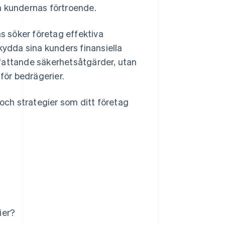
h kundernas förtroende.
as söker företag effektiva
kydda sina kunders finansiella
fattande säkerhetsåtgärder, utan
för bedrägerier.
 och strategier som ditt företag
ier?