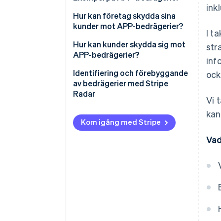
ink
Hur kan företag skydda sina
kunder mot APP-bedrägerier?
I t
Hur kan kunder skydda sig mot
str
APP-bedrägerier?
inf
Identifiering och förebyggande
ock
av bedrägerier med Stripe
Radar
Vi 
kan
Kom igång med Stripe
Vad