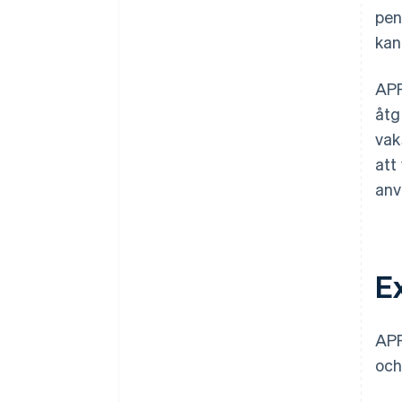
pen
kan
APP
åtg
vak
att
anv
E
APP
och