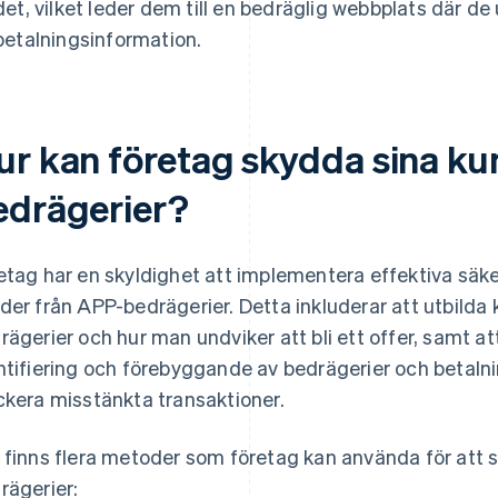
det, vilket leder dem till en bedräglig webbplats där d
betalningsinformation.
ur kan företag skydda sina k
edrägerier?
etag har en skyldighet att implementera effektiva säk
der från APP-bedrägerier. Detta inkluderar att utbild
rägerier och hur man undviker att bli ett offer, samt 
ntifiering och förebyggande av bedrägerier och betalni
ckera misstänkta transaktioner.
 finns flera metoder som företag kan använda för att 
rägerier: