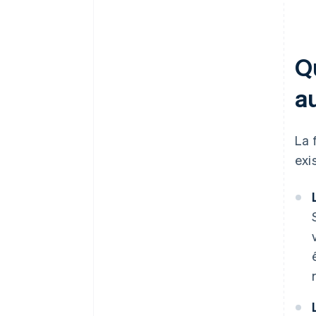
Q
a
La 
exi