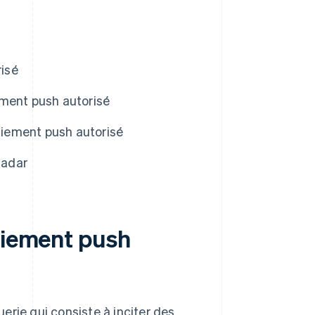
isé
ement push autorisé
iement push autorisé
Radar
paiement push
erie qui consiste à inciter des