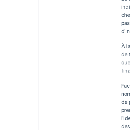
ind
che
pas
d'i
À l
de 
que
fin
Fac
nom
de 
pre
l'i
des