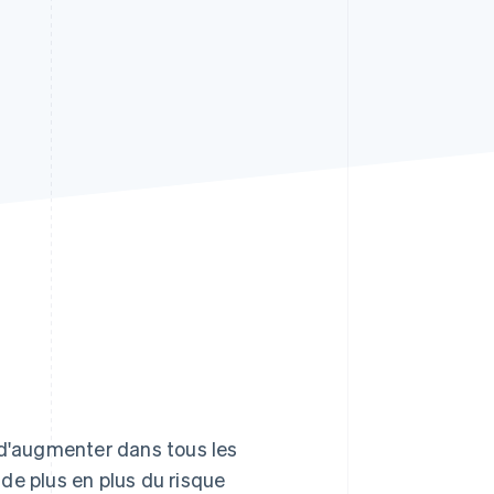
Stripe Sessions 2026
Découvrez comment
Stripe construit
l’infrastructure
économique de l’IA.
Regarder la vidéo
 d'augmenter dans tous les
de plus en plus du risque