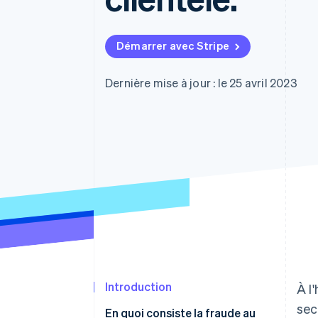
Authorization Boost
Acceptation optimisée
Link
Paiements accélérés
Démarrer avec Stripe
Financial Connections
Comptes financiers associés
Dernière mise à jour : le 25 avril 2023
Introduction
À l
sec
En quoi consiste la fraude au