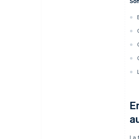
So
E
au
La 