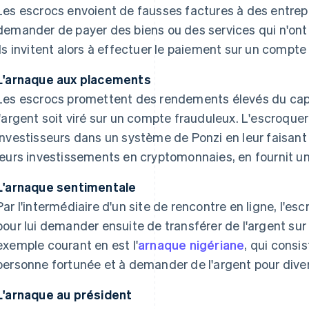
Les escrocs envoient de fausses factures à des entrepr
demander de payer des biens ou des services qui n'ont
Ils invitent alors à effectuer le paiement sur un compte
L'arnaque aux placements
Les escrocs promettent des rendements élevés du cap
l'argent soit viré sur un compte frauduleux. L'escroque
investisseurs dans un système de Ponzi en leur faisant
leurs investissements en cryptomonnaies, en fournit u
L'arnaque sentimentale
Par l'intermédiaire d'un site de rencontre en ligne, l'es
pour lui demander ensuite de transférer de l'argent su
exemple courant en est l'
arnaque nigériane
, qui consi
personne fortunée et à demander de l'argent pour diver
L'arnaque au président