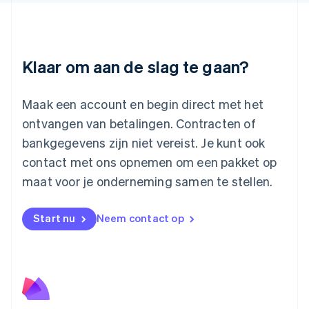
English
Luxemburg
Français
Deutsch
English
Maleisië
Klaar om aan de slag te gaan?
English
简体中文
Malta
English
Maak een account en begin direct met het
Mexico
ontvangen van betalingen. Contracten of
Español
English
Nederland
bankgegevens zijn niet vereist. Je kunt ook
Nederlands
English
contact met ons opnemen om een pakket op
Nieuw-Zeeland
English
maat voor je onderneming samen te stellen.
Noorwegen
English
Oostenrijk
Start nu
Neem contact op
Deutsch
English
Polen
English
Portugal
Português
English
Roemenië