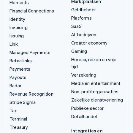
Marktplaatsen
Elements
Geldbeheer
Financial Connections
Platforms
Identity
SaaS
Invoicing
AI-bedrijven
Issuing
Creator economy
Link
Gaming
Managed Payments
Horeca, reizen en vrije
Betaallinks
tijd
Payments
Verzekering
Payouts
Media en entertainment
Radar
Non-profitorganisaties
Revenue Recognition
Zakelijke dienstverlening
Stripe Sigma
Publieke sector
Tax
Detailhandel
Terminal
Treasury
Integraties en