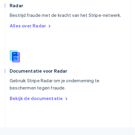
English
Radar
Singapore
English
简体中文
Bestrijd fraude met de kracht van het Stripe-netwerk.
Slovenië
Alles over Radar
English
Italiano
Slowakije
English
Spanje
Español
English
Thailand
ไทย
English
Documentatie voor Radar
Tsjechië
English
Gebruik Stripe Radar om je onderneming te
Vasteland van China
beschermen tegen fraude.
简体中文
English
Verenigd Koninkrijk
Bekijk de documentatie
English
Verenigde Arabische Emiraten
English
Verenigde Staten
English
Español
简体中文
Zweden