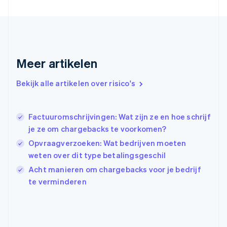
English
Griekenland
English
Hongarije
English
Hongkong SAR, China
Meer artikelen
English
简体中文
Ierland
Bekijk alle artikelen over risico's
English
India
English
Factuuromschrijvingen: Wat zijn ze en hoe schrijf
Italië
je ze om chargebacks te voorkomen?
Italiano
English
Japan
Opvraagverzoeken: Wat bedrijven moeten
日本語
English
weten over dit type betalingsgeschil
Kroatië
Acht manieren om chargebacks voor je bedrijf
English
Italiano
Letland
te verminderen
English
Liechtenstein
Deutsch
English
Litouwen