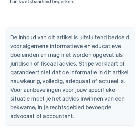
hun kwetsbaarheid beperken.
English
België
Nederlands
Français
Deutsch
English
Brazilië
Português
English
Bulgarije
De inhoud van dit artikel is uitsluitend bedoeld
English
voor algemene informatieve en educatieve
Canada
doeleinden en mag niet worden opgevat als
English
Français
Cyprus
juridisch of fiscaal advies. Stripe verklaart of
English
garandeert niet dat de informatie in dit artikel
Denemarken
nauwkeurig, volledig, adequaat of actueel is.
English
Duitsland
Voor aanbevelingen voor jouw specifieke
Deutsch
English
situatie moet je het advies inwinnen van een
Estland
English
bekwame, in je rechtsgebied bevoegde
Finland
advocaat of accountant.
English
Svenska
Frankrijk
Français
English
Gibraltar