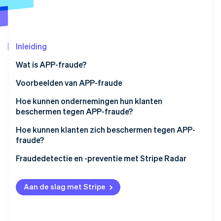
Oprichting van een start-up
Climate
Ecosysteem
CO₂-verwijdering
Partners
Inleiding
Identity
Stripe App Marketplace
Online identiteitsverificatie
Wat is APP-fraude?
Voorbeelden van APP-fraude
Hoe kunnen ondernemingen hun klanten
beschermen tegen APP-fraude?
Stripe Sessions 2026
Ontdek hoe Stripe de economische infrastructuu
Hoe kunnen klanten zich beschermen tegen APP-
Nu bekijken
fraude?
Fraudedetectie en -preventie met Stripe Radar
Aan de slag met Stripe