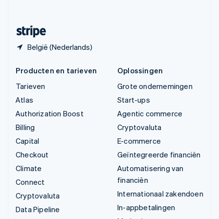
Svenska
English
Zwitserland
Deutsch
Français
Italiano
English
België (Nederlands)
Producten en tarieven
Oplossingen
Tarieven
Grote ondernemingen
Atlas
Start-ups
Authorization Boost
Agentic commerce
Billing
Cryptovaluta
Capital
E-commerce
Checkout
Geïntegreerde financiën
Climate
Automatisering van
financiën
Connect
Internationaal zakendoen
Cryptovaluta
In-appbetalingen
Data Pipeline