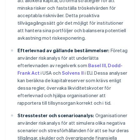
att allokera kapital, utforma strategier för att
minska risker och fastställa tröskelvärden för
acceptabla risknivåer. Detta proaktiva
tillvägagångssätt gör det möjligt för institutioner
att hantera sina portföljer och balansera potentiell
avkastning mot riskexponering.
Efterlevnad av gällande bestämmelser:
Företag
använder riskanalys för att underlätta
efterlevnaden av regelverk som
Basel III
,
Dodd-
Frank Act
i USA och
Solvens II
i EU. Dessa analyser
kan beräkna de kapitalreserver som krävs enligt
dessa regler, övervaka likviditetskvoter för
efterlevnad och hjälpa organisationer att
rapportera till tillsynsorgan korrekt och i tid.
Stresstester och scenarioanalys:
Organisationer
använder riskanalys för att simulera olika negativa
scenarier och stresförhållanden för att se hur deras
tillgångar, skulder och övergripande finansiella