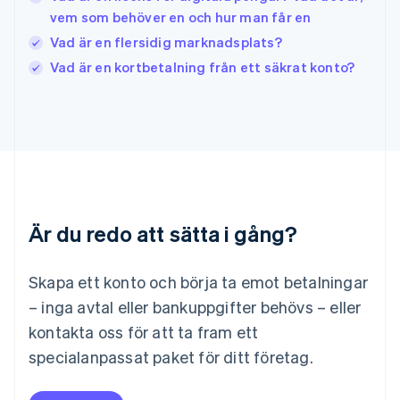
Kroatien
vem som behöver en och hur man får en
English
Italiano
Lettland
Vad är en flersidig marknadsplats?
English
Vad är en kortbetalning från ett säkrat konto?
Liechtenstein
Deutsch
English
Litauen
English
Luxemburg
Français
Deutsch
English
Malaysia
English
简体中文
Malta
Är du redo att sätta i gång?
English
Mexiko
Skapa ett konto och börja ta emot betalningar
Español
English
Nederländerna
– inga avtal eller bankuppgifter behövs – eller
Nederlands
English
kontakta oss för att ta fram ett
Norge
English
specialanpassat paket för ditt företag.
Nya Zeeland
English