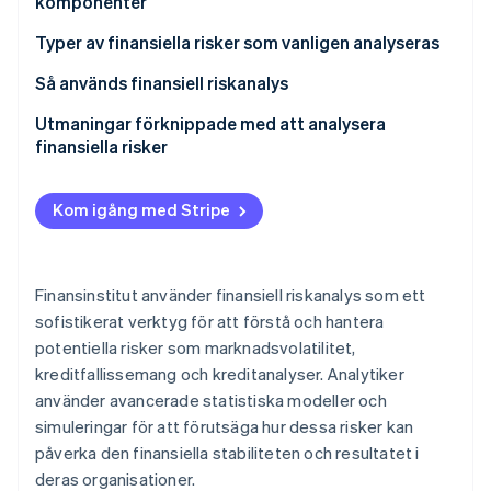
komponenter
Identitetsverifiering online
Partner
Stripe App Marketplace
Typer av finansiella risker som vanligen analyseras
Så används finansiell riskanalys
Utmaningar förknippade med att analysera
Stripe Sessions 2026
finansiella risker
Se hur Stripe bygger den ekonomiska inf
Titta nu
Kom igång med Stripe
Finansinstitut använder finansiell riskanalys som ett
sofistikerat verktyg för att förstå och hantera
potentiella risker som marknadsvolatilitet,
kreditfallissemang och kreditanalyser. Analytiker
använder avancerade statistiska modeller och
simuleringar för att förutsäga hur dessa risker kan
påverka den finansiella stabiliteten och resultatet i
deras organisationer.