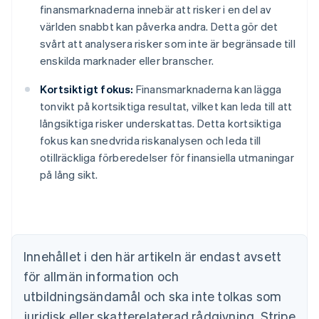
finansmarknaderna innebär att risker i en del av
världen snabbt kan påverka andra. Detta gör det
svårt att analysera risker som inte är begränsade till
enskilda marknader eller branscher.
Kortsiktigt fokus:
Finansmarknaderna kan lägga
Australien
tonvikt på kortsiktiga resultat, vilket kan leda till att
English
Belgien
långsiktiga risker underskattas. Detta kortsiktiga
Nederlands
Français
Deutsch
English
fokus kan snedvrida riskanalysen och leda till
Brasilien
otillräckliga förberedelser för finansiella utmaningar
Português
English
på lång sikt.
Bulgarien
English
Cypern
English
Danmark
English
Innehållet i den här artikeln är endast avsett
Estland
för allmän information och
English
Fastlandskina
utbildningsändamål och ska inte tolkas som
简体中文
English
juridisk eller skatterelaterad rådgivning. Stripe