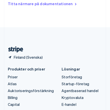
Tjeckien
Titta närmare på dokumentationen
English
Tyskland
Deutsch
English
Ungern
English
USA
English
Español
简体中文
Österrike
Deutsch
English
Finland (Svenska)
Produkter och priser
Lösningar
Priser
Storföretag
Atlas
Startup-företag
Auktoriseringsförstärkning
Agentbaserad handel
Billing
Kryptovaluta
Capital
E-handel