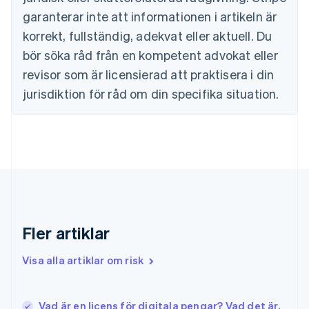
Finland
garanterar inte att informationen i artikeln är
English
Svenska
Frankrike
korrekt, fullständig, adekvat eller aktuell. Du
Français
English
bör söka råd från en kompetent advokat eller
Förenade Arabemiraten
revisor som är licensierad att praktisera i din
English
Gibraltar
jurisdiktion för råd om din specifika situation.
English
Grekland
English
Hongkong SAR, Kina
English
简体中文
Indien
English
Irland
English
Fler artiklar
Italien
Italiano
English
Japan
Visa alla artiklar om risk
日本語
English
Kanada
English
Français
Vad är en licens för digitala pengar? Vad det är,