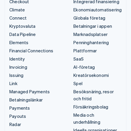
Checkout
Integrerad finansiering
Climate
Ekonomiautomatisering
Connect
Globala företag
Kryptovaluta
Betalningar i appen
Data Pipeline
Marknadsplatser
Elements
Penninghantering
Financial Connections
Plattformar
Identity
SaaS
Invoicing
AI-företag
Issuing
Kreatörsekonomi
Link
Spel
Managed Payments
Besöksnäring, resor
och fritid
Betalningslänkar
Försäkringsbolag
Payments
Media och
Payouts
underhållning
Radar
Ideella organisationer