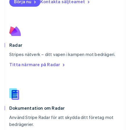
Polen
Börja nu
Kontakta säljteamet
English
Portugal
Português
English
Rumänien
English
Schweiz
Deutsch
Français
Italiano
English
Radar
Singapore
English
简体中文
Stripes nätverk – ditt vapen i kampen mot bedrägeri.
Slovakien
Titta närmare på Radar
English
Slovenien
English
Italiano
Spanien
Español
English
Storbritannien
English
Dokumentation om Radar
Sverige
Svenska
English
Använd Stripe Radar för att skydda ditt företag mot
Thailand
bedrägerier.
ไทย
English