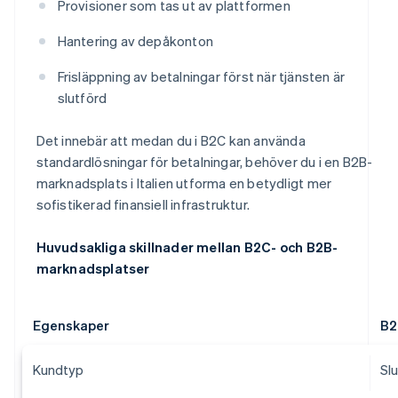
Provisioner som tas ut av plattformen
Hantering av depåkonton
Frisläppning av betalningar först när tjänsten är
slutförd
Det innebär att medan du i B2C kan använda
standardlösningar för betalningar, behöver du i en B2B-
marknadsplats i Italien utforma en betydligt mer
sofistikerad finansiell infrastruktur.
Huvudsakliga skillnader mellan B2C- och B2B-
marknadsplatser
Egenskaper
B2
Kundtyp
Sl