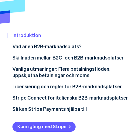
Identitetsverifiering online
Partner
Stripe App Marketplace
Introduktion
Stripe Sessions 2026
Se hur Stripe bygger den ekonomiska in
Vad är en B2B-marknadsplats?
Titta nu
Hur fungerar en B2B-marknadsplats?
Skillnaden mellan B2C- och B2B-marknadsplatser
Vanliga utmaningar: Flera betalningsflöden,
uppskjutna betalningar och moms
Betalningsflöden med flera parter och säljare
Licensiering och regler för B2B-marknadsplatser
Uppskjutna betalningar
När en licens krävs
Stripe Connect för italienska B2B-marknadsplatser
Depåkonto
Betalnings- och säkerhetsregler
Betalningshantering för flera leverantörer
Så kan Stripe Payments hjälpa till
Moms och andra skatter
Dataskydd och den allmänna dataskyddsförordningen
Integrerad efterlevnadshantering
(GDPR)
Kom igång med Stripe
Skalbarhet