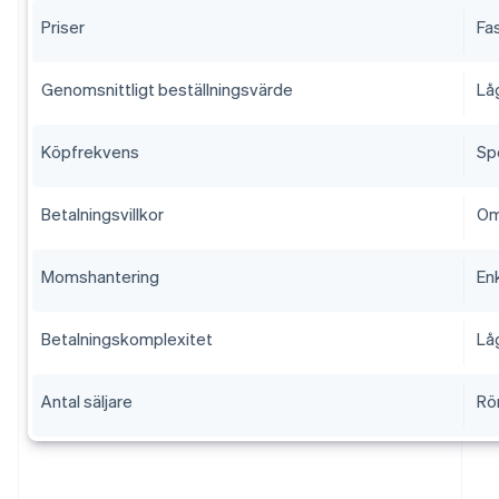
Priser
Fa
Genomsnittligt beställningsvärde
Lå
Köpfrekvens
Sp
Betalningsvillkor
Om
Momshantering
En
Betalningskomplexitet
Lå
Antal säljare
Rör