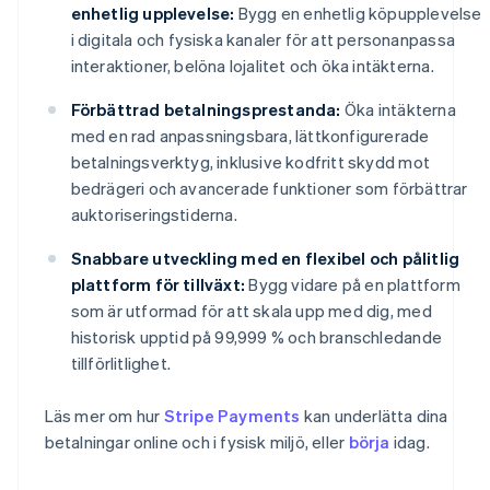
enhetlig upplevelse:
Bygg en enhetlig köpupplevelse
i digitala och fysiska kanaler för att personanpassa
interaktioner, belöna lojalitet och öka intäkterna.
Förbättrad betalningsprestanda:
Öka intäkterna
med en rad anpassningsbara, lättkonfigurerade
betalningsverktyg, inklusive kodfritt skydd mot
bedrägeri och avancerade funktioner som förbättrar
auktoriseringstiderna.
Snabbare utveckling med en flexibel och pålitlig
plattform för tillväxt:
Bygg vidare på en plattform
som är utformad för att skala upp med dig, med
historisk upptid på 99,999 % och branschledande
tillförlitlighet.
Läs mer om hur
Stripe Payments
kan underlätta dina
betalningar online och i fysisk miljö, eller
börja
idag.
Australien
English