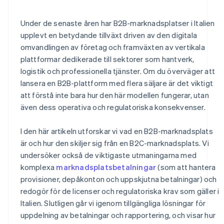
Skatte- och redovisningsskyldigheter
Användarupplevelse
Vad är Stripes roll?
Under de senaste åren har B2B-marknadsplatser i Italien
upplevt en betydande tillväxt driven av den digitala
omvandlingen av företag och framväxten av vertikala
plattformar dedikerade till sektorer som hantverk,
logistik och professionella tjänster. Om du överväger att
lansera en B2B-plattform med flera säljare är det viktigt
att förstå inte bara hur den här modellen fungerar, utan
även dess operativa och regulatoriska konsekvenser.
I den här artikeln utforskar vi vad en B2B-marknadsplats
är och hur den skiljer sig från en B2C-marknadsplats. Vi
undersöker också de viktigaste utmaningarna med
komplexa
marknadsplatsbetalningar
(som att hantera
provisioner, depåkonton och uppskjutna betalningar) och
redogör för de licenser och regulatoriska krav som gäller i
Italien. Slutligen går vi igenom tillgängliga lösningar för
uppdelning av betalningar och rapportering, och visar hur