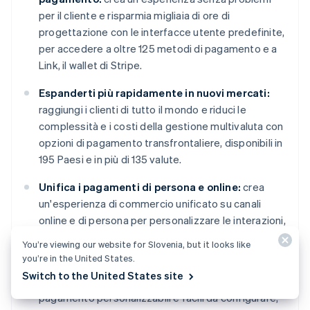
per il cliente e risparmia migliaia di ore di
progettazione con le interfacce utente predefinite,
per accedere a oltre 125 metodi di pagamento e a
Link, il wallet di Stripe.
Espanderti più rapidamente in nuovi mercati:
raggiungi i clienti di tutto il mondo e riduci le
complessità e i costi della gestione multivaluta con
opzioni di pagamento transfrontaliere, disponibili in
195 Paesi e in più di 135 valute.
Unifica i pagamenti di persona e online:
crea
un'esperienza di commercio unificato su canali
online e di persona per personalizzare le interazioni,
premiare la fedeltà e aumentare i ricavi.
You’re viewing our website for Slovenia, but it looks like
you’re in the United States.
Migliorare le prestazioni dei pagamenti:
Switch to the United States site
aumenta i ricavi con una gamma di strumenti di
pagamento personalizzabili e facili da configurare,