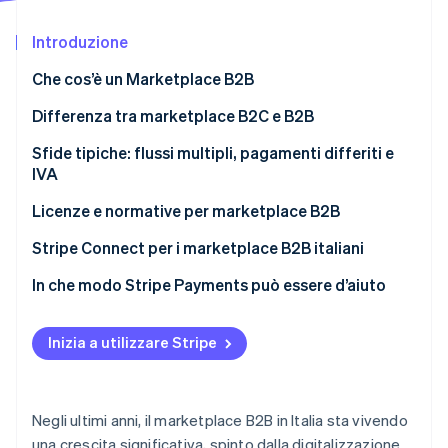
Scopri cosa ti aspetta
Introduzione
Radar
Ecosistema
Prevenzione delle frodi
Che cos’è un Marketplace B2B
Partner
Atlas
Stripe App Marketplace
Costituzione di start-up
Come funziona un marketplace B2B?
Differenza tra marketplace B2C e B2B
Climate
Sfide tipiche: flussi multipli, pagamenti differiti e
Rimozione del carbonio
IVA
Identity
Verifica online dell'identità
Flussi multipli e multi-vendor
Licenze e normative per marketplace B2B
Pagamenti differiti
Quando serve una licenza
Stripe Connect per i marketplace B2B italiani
Deposito a garanzia
Normative sui pagamenti e sicurezza
Gestione dei pagamenti multi-vendor
In che modo Stripe Payments può essere d’aiuto
IVA e fiscalità
Protezione dei dati e GDPR
Gestione integrata della conformità
Stripe Sessions 2026
Inizia a utilizzare Stripe
Scopri come Stripe sta costruendo l'infrastruttura economi
Obblighi fiscali e contabili
Scalabilità
Guarda ora
Qual è il ruolo di Stripe?
Esperienza utente
Negli ultimi anni, il marketplace B2B in Italia sta vivendo
una crescita significativa, spinto dalla digitalizzazione