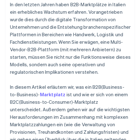
Welche Rolle übernimmt Stripe?
In den letzten Jahren haben B2B-Marktplätze in Italien
ein erhebliches Wachstum erfahren. Vorangetrieben
wurde dies durch die digitale Transformation von
Unternehmen und die Entstehung branchenspezifischer
Plattformen in Bereichen wie Handwerk, Logistik und
Fachdienstleistungen. Wenn Sie erwägen, eine Multi-
Vendor-B2B-Plattform (mit mehreren Anbietern) zu
starten, müssen Sie nicht nur die Funktionsweise dieses
Modells, sondern auch seine operativen und
regulatorischen Implikationen verstehen.
In diesem Artikel erläutern wir, was ein B2B(Business-
to-Business)-
Marktplatz
ist und wie er sich von einem
B2C(Business-to-Consumer)-Marktplatz
unterscheidet. Außerdem gehen wir auf die wichtigsten
Herausforderungen im Zusammenhang mit komplexen
Marktplatzzahlungen ein (wie die Verwaltung von
Provisionen, Treuhandkonten und Zahlungsfristen) und
wir geben einen Überblick über die in Italien geltenden