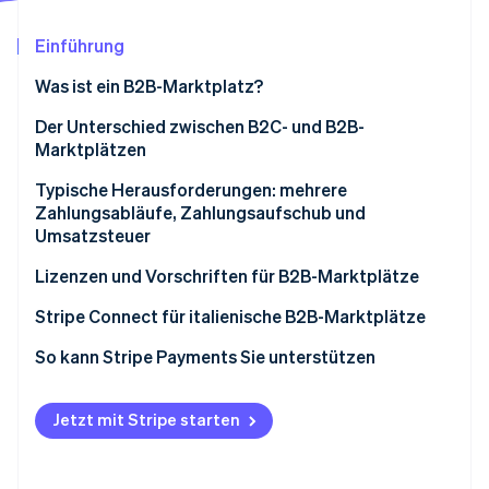
Betrugsprävention
Ecosystem
Atlas
Einführung
Start-up-Gründung
Partner
Stripe App-Marktplatz
Was ist ein B2B-Marktplatz?
Climate
CO₂-Entnahme
Wie funktioniert ein B2B-Marktplatz?
Der Unterschied zwischen B2C- und B2B-
Identity
Marktplätzen
Online-Identitätsprüfung
Typische Herausforderungen: mehrere
Zahlungsabläufe, Zahlungsaufschub und
Umsatzsteuer
Vielfältige Zahlungsabläufe mit mehreren Anbietern
Lizenzen und Vorschriften für B2B-Marktplätze
Stripe-Sessions 2026
Erfahren Sie, wie Stripe Lösungen für die Wirts
Zahlungsaufschub
Wann eine Lizenz erforderlich ist
Stripe Connect für italienische B2B-Marktplätze
Jetzt ansehen
Treuhandkonten
Zahlungs- und Sicherheitsvorschriften
Zahlungsverwaltung für mehrere Anbieter
So kann Stripe Payments Sie unterstützen
Umsatz- und andere Steuern
Datenschutz und die Datenschutz-
Integriertes Compliance-Management
Grundverordnung (DSGVO)
Jetzt mit Stripe starten
Skalierbarkeit
Steuerliche und buchhalterische Pflichten
Nutzererfahrung