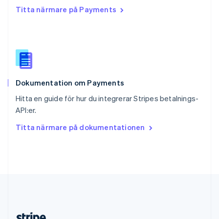
Slovakien
Titta närmare på Payments
English
Slovenien
English
Italiano
Spanien
Español
English
Storbritannien
English
Dokumentation om Payments
Sverige
Svenska
English
Hitta en guide för hur du integrerar Stripes betalnings-
Thailand
API:er.
ไทย
English
Tjeckien
Titta närmare på dokumentationen
English
Tyskland
Deutsch
English
Ungern
English
USA
English
Español
简体中文
Österrike
Deutsch
English