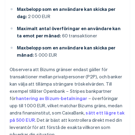
Maxbelopp som en användare kan skicka per
dag:
2 000 EUR
Maximalt antal överföringar en användare kan
ta emot per månad:
60 transaktioner
Maxbelopp som en användare kan skicka per
månad:
5 000 EUR
Observera att Bizums gränser endast gäller för
transaktioner mellan privatpersoner (P2P), och banker
kan välja att tillämpa strängare tröskelvärden. Till
exempel tillåter Openbank – Stripes bankpartner
för
hantering av Bizum-betalningar
– överföringar
upp till 1 000 EUR, vilket matchar Bizums gräns, medan
andra finansinstitut, som CaixaBank,
sätt ett lägre tak
på 500 EUR
. Det är bäst att kontrollera direkt med din
leverantör för att förstå de exakta villkoren som
påverkar din situation.