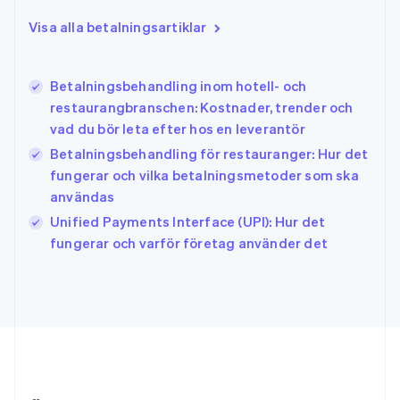
Hongkong SAR, Kina
Visa alla betalningsartiklar
English
简体中文
Indien
English
Irland
Betalningsbehandling inom hotell- och
English
restaurangbranschen: Kostnader, trender och
Italien
vad du bör leta efter hos en leverantör
Italiano
English
Japan
Betalningsbehandling för restauranger: Hur det
日本語
English
fungerar och vilka betalningsmetoder som ska
Kanada
användas
English
Français
Unified Payments Interface (UPI): Hur det
Kroatien
English
Italiano
fungerar och varför företag använder det
Lettland
English
Liechtenstein
Deutsch
English
Litauen
English
Luxemburg
Français
Deutsch
English