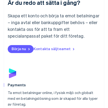
Är du redo att sätta i gång?
Malaysia
English
简体中文
Malta
Skapa ett konto och börja ta emot betalningar
English
Mexiko
– inga avtal eller bankuppgifter behövs – eller
Español
English
kontakta oss för att ta fram ett
Nederländerna
specialanpassat paket för ditt företag.
Nederlands
English
Norge
English
Börja nu
Kontakta säljteamet
Nya Zeeland
English
Polen
English
Portugal
Português
English
Rumänien
English
Payments
Schweiz
Ta emot betalningar online, i fysisk miljö och globalt
Deutsch
Français
Italiano
English
med en betalningslösning som är skapad för alla typer
Singapore
English
简体中文
av företag.