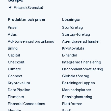
Finland (Svenska)
Produkter och priser
Lösningar
Priser
Storföretag
Atlas
Startup-företag
Auktoriseringsförstärkning
Agentbaserad handel
Billing
Kryptovaluta
Capital
E-handel
Checkout
Integrerad finansiering
Climate
Ekonomiautomatisering
Connect
Globala företag
Kryptovaluta
Betalningar i appen
Data Pipeline
Marknadsplatser
Elements
Penninghantering
Financial Connections
Plattformar
Identity
SaaS