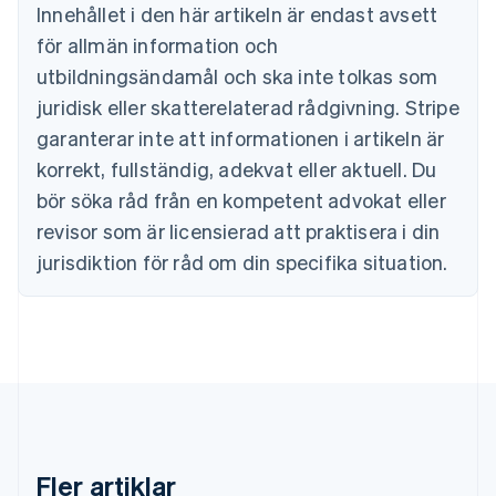
Brasilien
Innehållet i den här artikeln är endast avsett
Português
English
för allmän information och
Bulgarien
utbildningsändamål och ska inte tolkas som
English
Cypern
juridisk eller skatterelaterad rådgivning. Stripe
English
garanterar inte att informationen i artikeln är
Danmark
korrekt, fullständig, adekvat eller aktuell. Du
English
Estland
bör söka råd från en kompetent advokat eller
English
revisor som är licensierad att praktisera i din
Fastlandskina
简体中文
English
jurisdiktion för råd om din specifika situation.
Finland
English
Svenska
Frankrike
Français
English
Förenade Arabemiraten
English
Gibraltar
English
Grekland
Fler artiklar
English