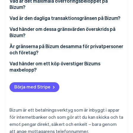
Vad är det maximala överföringsbeloppet på
Identitetsverifiering online
Partner
Bizum?
Stripe App Marketplace
Vad är den dagliga transaktionsgränsen på Bizum?
Vad händer om dessa gränsvärden överskrids på
Bizum?
Stripe Sessions 2026
Se hur Stripe bygger den ekonomiska inf
Är gränserna på Bizum desamma för privatpersoner
Titta nu
och företag?
Vad händer om ett köp överstiger Bizums
maxbelopp?
Börja med Stripe
Bizum är ett betalningsverktyg som är inbyggt i appar
för internetbanker och som gör att du kan skicka och ta
emot pengar direkt, säkert och enkelt – bara genom
att ange mottagarens telefonnummer.