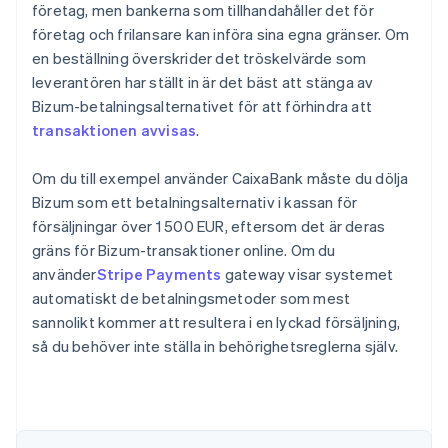
företag, men bankerna som tillhandahåller det för
företag och frilansare kan införa sina egna gränser. Om
en beställning överskrider det tröskelvärde som
leverantören har ställt in är det bäst att stänga av
Bizum-betalningsalternativet för att förhindra att
transaktionen avvisas
.
Om du till exempel använder CaixaBank måste du dölja
Bizum som ett betalningsalternativ i kassan för
försäljningar över 1 500 EUR, eftersom det är deras
gräns för Bizum-transaktioner online. Om du
använder
Stripe Payments
gateway visar systemet
automatiskt de betalningsmetoder som mest
sannolikt kommer att resultera i en lyckad försäljning,
så du behöver inte ställa in behörighetsreglerna själv.
Australien
English
Belgien
Nederlands
Français
Deutsch
English