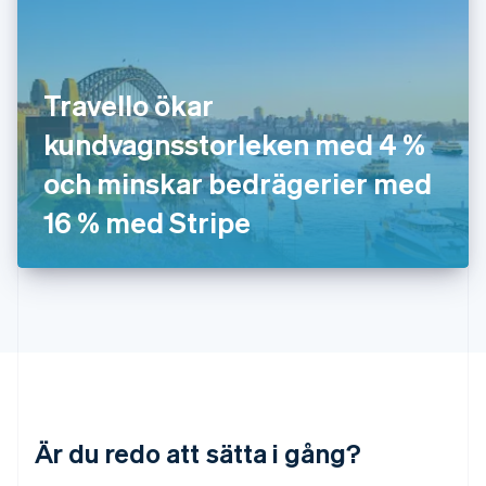
Japan
日本語
English
Kanada
English
Français
Travello ökar
Kroatien
English
Italiano
kundvagnsstorleken med 4 %
Lettland
English
och minskar bedrägerier med
Liechtenstein
16 % med Stripe
Deutsch
English
Litauen
English
Luxemburg
Français
Deutsch
English
Malaysia
English
简体中文
Malta
English
Mexiko
Español
English
Är du redo att sätta i gång?
Nederländerna
Nederlands
English