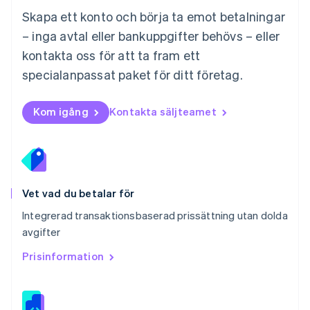
Norge
Skapa ett konto och börja ta emot betalningar
English
– inga avtal eller bankuppgifter behövs – eller
Nya Zeeland
kontakta oss för att ta fram ett
English
Polen
specialanpassat paket för ditt företag.
English
Portugal
Português
English
Kom igång
Kontakta säljteamet
Rumänien
English
Schweiz
Deutsch
Français
Italiano
English
Singapore
English
简体中文
Vet vad du betalar för
Slovakien
Integrerad transaktionsbaserad prissättning utan dolda
English
avgifter
Slovenien
English
Italiano
Prisinformation
Spanien
Español
English
Storbritannien
English