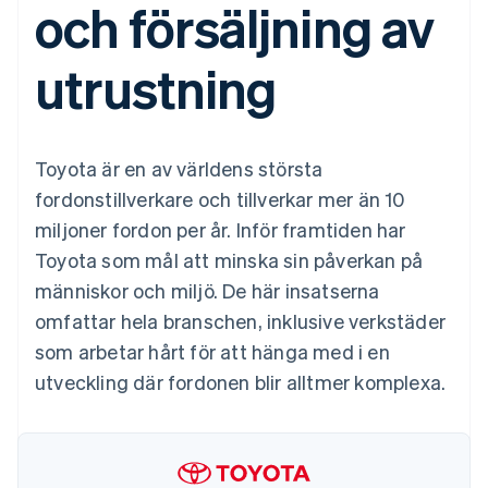
och försäljning av
Godkännandeoptimeringar
Recognition
Företag
Plattformar
Erbjud
Link
Automatiserad
SaaS
användningsbaserad
Accelererad kassaprocess
redovisning
Produktplan
fakturering
utrustning
Financial Connections
Stripe Sigma
Sessions årliga
Utfärda stablecoin-
Länkade finanskontodata
Anpassade
konferens
stödda kort
rapporter
Karriärer
Tillhandahåll och
Efter bransch
Data Pipeline
Nyhetsrum
hantera tjänster med
Datasynkronisering
Stripe Press
agenter
Toyota är en av världens största
AI-företag
Kreatörsekonomi
fordonstillverkare och tillverkar mer än 10
Spel
miljoner fordon per år. Inför framtiden har
Besöksnäring, resor
Kontakt
Mer
Resurser
och fritid
Toyota som mål att minska sin påverkan på
Product roadmap
Försäkringsbolag
Kontakta säljteamet
Se vad som kommer härnäst
Media och
Appintegrationer
människor och miljö. De här insatserna
Bli partner
underhållning
Kodexempel
Radar
omfattar hela branschen, inklusive verkstäder
Ideella organisationer
Utvecklarblogg
Bedrägeribekämpning
Professionella tjänster
API-status
som arbetar hårt för att hänga med i en
Offentlig sektor
Atlas
utveckling där fordonen blir alltmer komplexa.
Detaljhandel
Bolagsbildning för startups
Climate
Koldioxidinfångning
Ecosystem
Identity