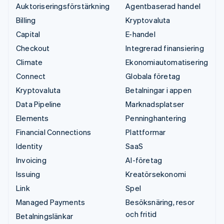
Auktoriseringsförstärkning
Agentbaserad handel
Billing
Kryptovaluta
Capital
E-handel
Checkout
Integrerad finansiering
Climate
Ekonomiautomatisering
Connect
Globala företag
Kryptovaluta
Betalningar i appen
Data Pipeline
Marknadsplatser
Elements
Penninghantering
Financial Connections
Plattformar
Identity
SaaS
Invoicing
AI-företag
Issuing
Kreatörsekonomi
Link
Spel
Managed Payments
Besöksnäring, resor
och fritid
Betalningslänkar