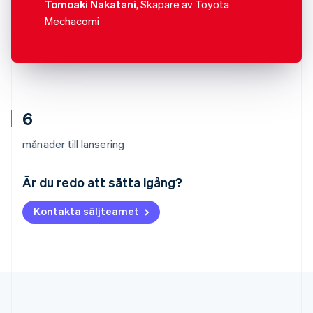
Tomoaki Nakatani
, Skapare av Toyota
Mechacomi
6
månader till lansering
Australien
English
Är du redo att sätta igång?
Belgien
Nederlands
Français
Deutsch
English
Kontakta säljteamet
Brasilien
Português
English
Bulgarien
English
Cypern
English
Danmark
English