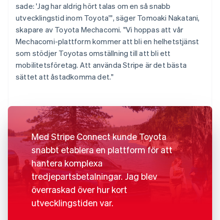
sade: 'Jag har aldrig hört talas om en så snabb
utvecklingstid inom Toyota'", säger Tomoaki Nakatani,
skapare av Toyota Mechacomi. "Vi hoppas att vår
Mechacomi-plattform kommer att bli en helhetstjänst
som stödjer Toyotas omställning till att bli ett
mobilitetsföretag. Att använda Stripe är det bästa
sättet att åstadkomma det."
Med Stripe Connect kunde Toyota
snabbt etablera en plattform för att
hantera komplexa
tredjepartsbetalningar. Jag blev
överraskad över hur kort
utvecklingstiden var.