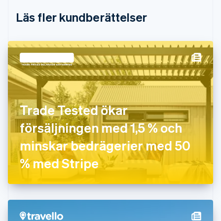
Estland
Läs fler kundberättelser
English
Fastlandskina
简体中文
English
Finland
English
Svenska
Frankrike
Français
English
Förenade Arabemiraten
English
Trade Tested ökar
Gibraltar
English
försäljningen med 1,5 % och
Grekland
English
minskar bedrägerier med 50
Hongkong SAR, Kina
% med Stripe
English
简体中文
Indien
English
Irland
English
Italien
Italiano
English