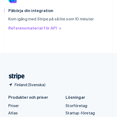
Sverige
Svenska
English
Påbörja din integration
Thailand
Kom igång med Stripe på så lite som 10 minuter
ไทย
English
Tjeckien
Referensmaterial för API
English
Tyskland
Deutsch
English
Ungern
English
USA
English
Español
简体中文
Österrike
Deutsch
English
Finland (Svenska)
Produkter och priser
Lösningar
Priser
Storföretag
Atlas
Startup-företag