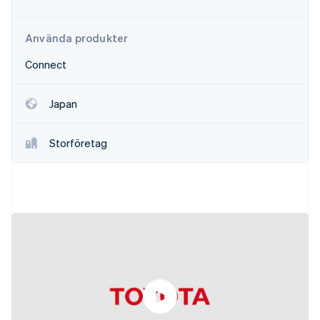
Identitetsverifiering online
Partner
Stripe App Marketplace
Använda produkter
Connect
Stripe Sessions 2026
Se hur Stripe bygger den ekonomiska inf
Japan
Titta nu
Storföretag