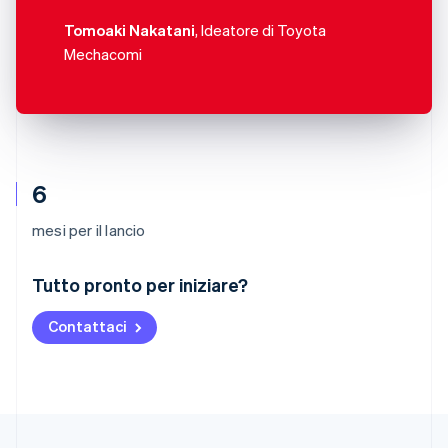
Tomoaki Nakatani
, Ideatore di Toyota
Mechacomi
6
mesi per il lancio
Australia
Tutto pronto per iniziare?
English
Austria
Contattaci
Deutsch
English
Belgio
Nederlands
Français
Deutsch
English
Brasile
Português
English
Bulgaria