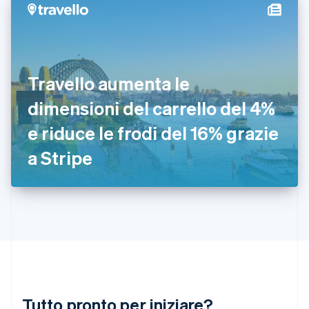
日本語
English
Gibilterra
English
Grecia
English
India
Travello aumenta le
English
Irlanda
dimensioni del carrello del 4%
English
e riduce le frodi del 16% grazie
Italia
Italiano
English
a Stripe
Lettonia
English
Liechtenstein
Deutsch
English
Lituania
English
Lussemburgo
Français
Deutsch
English
Malaysia
English
简体中文
Tutto pronto per iniziare?
Malta