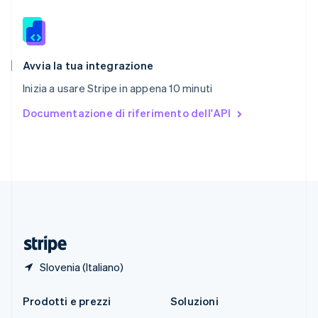
English
简体中文
Slovacchia
English
Slovenia
English
Italiano
Avvia la tua integrazione
Spagna
Inizia a usare Stripe in appena 10 minuti
Español
English
Stati Uniti
Documentazione di riferimento dell'API
English
Español
简体中文
Svezia
Svenska
English
Svizzera
Deutsch
Français
Italiano
English
Thailandia
ไทย
English
Ungheria
English
Slovenia (Italiano)
Prodotti e prezzi
Soluzioni