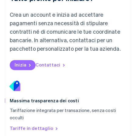
English
Messico
Crea un account e inizia ad accettare
Español
English
Norvegia
pagamenti senza necessità di stipulare
English
contratti né di comunicare le tue coordinate
Nuova Zelanda
bancarie. In alternativa, contattaci per un
English
Paesi Bassi
pacchetto personalizzato per la tua azienda.
Nederlands
English
Polonia
English
Inizia
Contattaci
Portogallo
Português
English
RAS di Hong Kong, Cina
English
简体中文
Regno Unito
English
Massima trasparenza dei costi
Repubblica Ceca
Tariffazione integrata per transazione, senza costi
English
occulti
Romania
English
Tariffe in dettaglio
Singapore