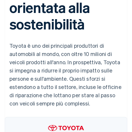
orientata alla
utente
Automazione
Gestione del denaro
Gestire gli
flessibile
Metodi di
della contabilità
Roadmap del prodotto
Piattaforme
abbonamenti
pagamento
Stripe Sigma
Conferenza annuale
SaaS
Offrire addebiti in base
sostenibilità
Access to 125+
Report
Sessions
all'utilizzo
Terminal
personalizzati
Lavora con noi
Emettere carte
Pagamenti di
Data Pipeline
Sala stampa
garantite da stablecoin
persona
Sincronizzazione
Stripe Press
Per settore
Authorization
dei dati
Esegui il provisioning e
Toyota è uno dei principali produttori di
Boost
gestisci i servizi con gli
Accettazione
Aziende di IA
agenti
automobili al mondo, con oltre 10 milioni di
ottimizzata
Creator economy
Recapiti
veicoli prodotti all'anno. In prospettiva, Toyota
Link
Gaming
Pagamento
Ospitalità, viaggi e
Contattaci
si impegna a ridurre il proprio impatto sulle
accelerato
tempo libero
Diventa nostro partner
Risorse
Assicurazione
persone e sull'ambiente. Questi sforzi si
Financial
Media e
Connections
estendono a tutto il settore, incluse le officine
intrattenimento
Integrazioni app
Conti finanziari
Organizzazioni non
Esempi di codice
collegati
di riparazione che lottano per stare al passo
profit
Blog per sviluppatori
con veicoli sempre più complessi.
Servizi professionali
Stato dell'API
Pubblica
amministrazione
Altro
Commercio al dettaglio
Product roadmap
Scopri cosa ti aspetta