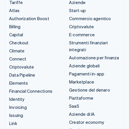
Tariffe
Aziende
Atlas
Start-up
Authorization Boost
Commercio agentico
Billing
Criptovalute
Capital
E-commerce
Checkout
Strumenti finanziari
integrati
Climate
Automazione per finanza
Connect
Aziende globali
Criptovalute
Pagamenti in-app
Data Pipeline
Marketplace
Elements
Gestione del denaro
Financial Connections
Piattaforme
Identity
SaaS
Invoicing
Aziende di IA
Issuing
Creator economy
Link