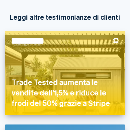
English
Canada
English
Français
Leggi altre testimonianze di clienti
Cina continentale
简体中文
English
Cipro
English
Croazia
English
Italiano
Danimarca
English
Emirati Arabi Uniti
English
Estonia
Trade Tested aumenta le
English
vendite dell'1,5% e riduce le
Finlandia
English
Svenska
frodi del 50% grazie a Stripe
Francia
Français
English
Germania
Deutsch
English
Giappone