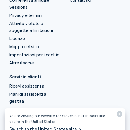
Conferenza annuale
Contattaci
Sessions
Privacy e termini
Attività vietate e
soggette a limitazioni
Licenze
Mappa del sito
Impostazioni per i cookie
Altre risorse
Servizio clienti
Ricevi assistenza
Piani di assistenza
gestita
You’re viewing our website for Slovenia, but it looks like
© 2026 Stripe, LLC
you’re in the United States.
Switch to the United States site