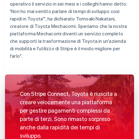
operativo il servizio in sei mesi e i colleghi hanno detto:
'Non ho mai sentito parlare di tempi di sviluppo così
rapidi in Toyota'", ha dichiarato Tomoaki Nakatani,
creatore di Toyota Mechacomi. Speriamo che la nostra
piattaforma Mechacomi diventi un servizio completo
che supporti la trasformazione di Toyota in un'azienda
di mobilità e l'utilizzo di Stripe è il modo migliore per
farlo".
Con Stripe Connect, Toyota è riuscita a
creare velocemente una piattaforma
per gestire pagamenti complessi da
parte di terzi. Sono rimasto sorpreso
anche dalla rapidità dei tempi di
sviluppo.