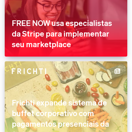
FREE NOW usa especialistas
da Stripe para implementar
seu marketplace
Frichti expande sistema de
buffet corporativo com
pagamentos presenciais da