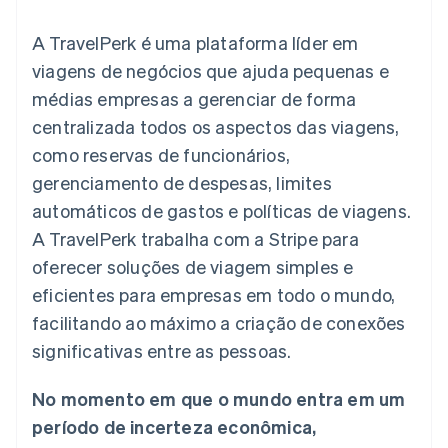
flexíveis de IU
Recognition
Marketplaces
Gerenciar assinaturas
Formas de
Automação
Plano de ação do
Gestão dos valores
Ofereça cobrança por
A TravelPerk é uma plataforma líder em
pagamento
contábil
produto
Plataformas
uso
Acesso a mais
Stripe Sigma
Conferência anual das
viagens de negócios que ajuda pequenas e
SaaS
Emita cartões
de 125
Relatórios
sessões
respaldados por
médias empresas a gerenciar de forma
Terminal
personalizados
Carreiras
stablecoins
Pagamentos
Data Pipeline
Sala de imprensa
Provisione e gerencie
centralizada todos os aspectos das viagens,
presenciais
Sincronização
Stripe Press
serviços com agentes
Por setor
como reservas de funcionários,
Authorization
de dados
Boost
gerenciamento de despesas, limites
Otimizações
Empresas de IA
automáticos de gastos e políticas de viagens.
de aceitação
Economia de criadores
Contato
Recursos
Link
A TravelPerk trabalha com a Stripe para
Checkout
Jogos
Fale com a equipe de
Hospitalidade, viagens
Integrações de
oferecer soluções de viagem simples e
acelerado
vendas
e lazer
aplicativos
Financial
Seja um parceiro
eficientes para empresas em todo o mundo,
Seguros
Exemplos de códigos
Connections
Mídia e entretenimento
Blog de
Dados de
facilitando ao máximo a criação de conexões
desenvolvedores
contas
significativas entre as pessoas.
Organizações sem fins
Status da API
vinculadas
lucrativos
Serviços profissionais
No momento em que o mundo entra em um
Setor público
Mais
período de incerteza econômica,
Varejo
Product roadmap