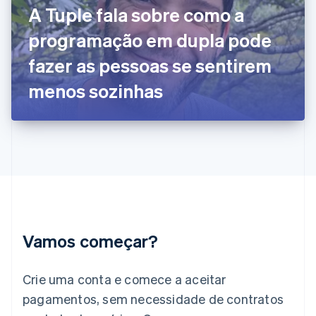
A Tuple fala sobre como a
English
Svenska
França
programação em dupla pode
Français
English
Gibraltar
fazer as pessoas se sentirem
English
Grécia
menos sozinhas
English
Hungria
English
Índia
English
Irlanda
English
Itália
Italiano
English
Japão
Vamos começar?
日本語
English
Letônia
English
Crie uma conta e comece a aceitar
Liechtenstein
pagamentos, sem necessidade de contratos
Deutsch
English
Lituânia