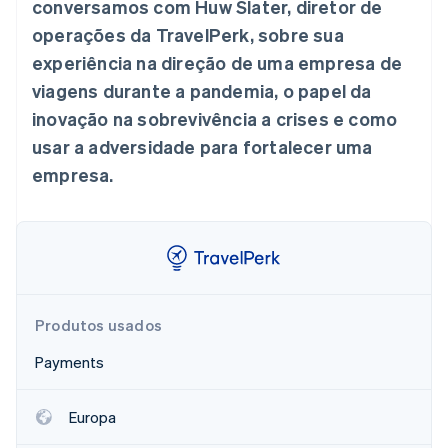
conversamos com Huw Slater, diretor de
Veja o que está chegando
operações da TravelPerk, sobre sua
Radar
Ecossistema
experiência na direção de uma empresa de
Prevenção de fraudes
viagens durante a pandemia, o papel da
Parceiros
Atlas
Stripe App Marketplace
Incorporação de startups
inovação na sobrevivência a crises e como
Climate
usar a adversidade para fortalecer uma
Remoção de carbono
empresa.
Identity
Verificação de identidade
Produtos usados
Stripe Sessions 2026
Veja como a Stripe está construindo a infraestrutura econ
Payments
Assista agora
Europa