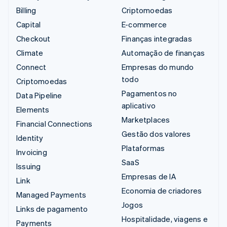
Billing
Criptomoedas
Capital
E-commerce
Checkout
Finanças integradas
Climate
Automação de finanças
Connect
Empresas do mundo
todo
Criptomoedas
Pagamentos no
Data Pipeline
aplicativo
Elements
Marketplaces
Financial Connections
Gestão dos valores
Identity
Plataformas
Invoicing
SaaS
Issuing
Empresas de IA
Link
Economia de criadores
Managed Payments
Jogos
Links de pagamento
Hospitalidade, viagens e
Payments