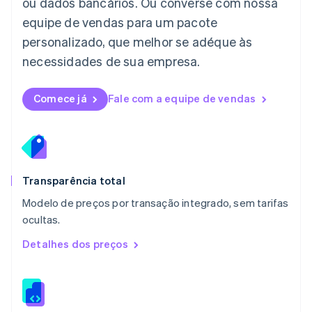
ou dados bancários. Ou converse com nossa
English
equipe de vendas para um pacote
Luxemburgo
personalizado, que melhor se adéque às
Français
Deutsch
English
Malásia
necessidades de sua empresa.
English
简体中文
Malta
English
Comece já
Fale com a equipe de vendas
México
Español
English
Noruega
English
Nova Zelândia
English
Transparência total
Países Baixos
Modelo de preços por transação integrado, sem tarifas
Nederlands
English
ocultas.
Polônia
English
Detalhes dos preços
Portugal
Português
English
RAE de Hong Kong, China
English
简体中文
Reino Unido