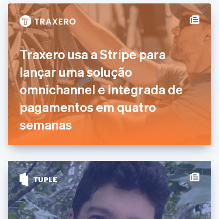
English
Français
China continental
简体中文
English
Chipre
English
Traxero usa a Stripe para
Croácia
English
Italiano
lançar uma solução
Dinamarca
omnichannel e integrada de
English
Emirados Árabes Unidos
pagamentos em quatro
English
Eslováquia
semanas
English
Eslovênia
English
Italiano
Espanha
Español
English
Estados Unidos
English
Español
简体中文
Estônia
English
Finlândia