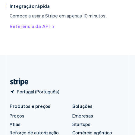
English
Integração rápida
República Tcheca
Comece a usar a Stripe em apenas 10 minutos.
English
Romênia
Referência da API
English
Singapura
English
简体中文
Suécia
Svenska
English
Suíça
Deutsch
Français
Italiano
English
Tailândia
ไทย
English
Portugal (Português)
Produtos e preços
Soluções
Preços
Empresas
Atlas
Startups
Reforço de autorização
Comércio agêntico