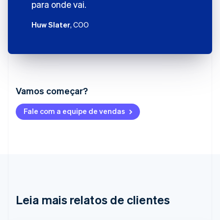
para onde vai.
Huw Slater
, COO
Vamos começar?
Alemanha
Fale com a equipe de vendas
Deutsch
English
Austrália
English
Áustria
Deutsch
English
Bélgica
Nederlands
Français
Deutsch
English
Brasil
Português
English
Leia mais relatos de clientes
Bulgária
English
Canadá