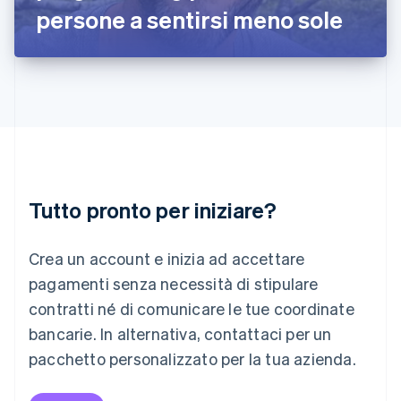
Italiano
English
persone a sentirsi meno sole
Lettonia
English
Liechtenstein
Deutsch
English
Lituania
English
Lussemburgo
Français
Deutsch
English
Malaysia
English
简体中文
Tutto pronto per iniziare?
Malta
English
Messico
Crea un account e inizia ad accettare
Español
English
Norvegia
pagamenti senza necessità di stipulare
English
contratti né di comunicare le tue coordinate
Nuova Zelanda
bancarie. In alternativa, contattaci per un
English
Paesi Bassi
pacchetto personalizzato per la tua azienda.
Nederlands
English
Polonia