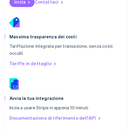
English
Inizia
Contattaci
Portogallo
Português
English
RAS di Hong Kong, Cina
English
简体中文
Regno Unito
English
Massima trasparenza dei costi
Repubblica Ceca
Tariffazione integrata per transazione, senza costi
English
occulti
Romania
English
Tariffe in dettaglio
Singapore
English
简体中文
Slovacchia
English
Slovenia
English
Italiano
Avvia la tua integrazione
Spagna
Inizia a usare Stripe in appena 10 minuti
Español
English
Stati Uniti
Documentazione di riferimento dell'API
English
Español
简体中文
Svezia