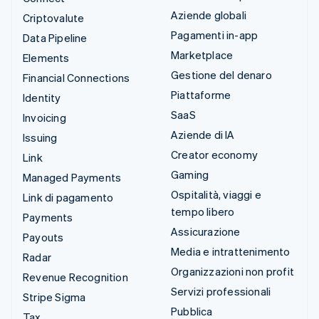
Aziende globali
Criptovalute
Pagamenti in-app
Data Pipeline
Marketplace
Elements
Gestione del denaro
Financial Connections
Piattaforme
Identity
SaaS
Invoicing
Aziende di IA
Issuing
Creator economy
Link
Gaming
Managed Payments
Ospitalità, viaggi e
Link di pagamento
tempo libero
Payments
Assicurazione
Payouts
Media e intrattenimento
Radar
Organizzazioni non profit
Revenue Recognition
Servizi professionali
Stripe Sigma
Pubblica
Tax