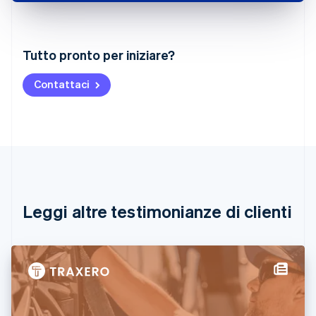
Australia
Tutto pronto per iniziare?
English
Austria
Contattaci
Deutsch
English
Belgio
Nederlands
Français
Deutsch
English
Brasile
Português
English
Bulgaria
English
Canada
English
Français
Leggi altre testimonianze di clienti
Cina continentale
简体中文
English
Cipro
English
Croazia
English
Italiano
Danimarca