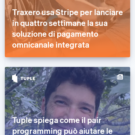
English
Emirati Arabi Uniti
Traxero usa Stripe per lanciare
English
Estonia
in quattro settimane la sua
English
soluzione di pagamento
Finlandia
English
Svenska
omnicanale integrata
Francia
Français
English
Germania
Deutsch
English
Giappone
日本語
English
Gibilterra
English
Grecia
English
India
English
Irlanda
Tuple spiega come il pair
English
programming può aiutare le
Italia