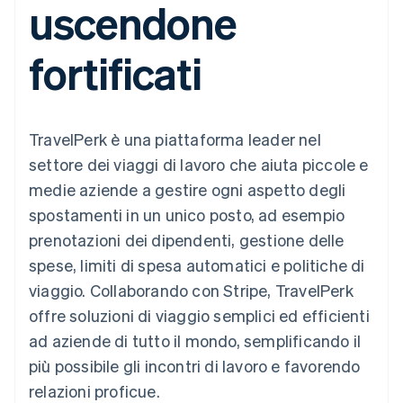
uscendone
utente
Automazione
Gestione del denaro
Gestire gli
flessibile
Metodi di
della contabilità
Roadmap del prodotto
Piattaforme
abbonamenti
pagamento
Stripe Sigma
Conferenza annuale
SaaS
Offrire addebiti in base
fortificati
Access to 125+
Report
Sessions
all'utilizzo
Terminal
personalizzati
Lavora con noi
Emettere carte
Pagamenti di
Data Pipeline
Sala stampa
garantite da stablecoin
persona
Sincronizzazione
Stripe Press
Per settore
Authorization
dei dati
Esegui il provisioning e
TravelPerk è una piattaforma leader nel
Boost
gestisci i servizi con gli
Accettazione
Aziende di IA
agenti
settore dei viaggi di lavoro che aiuta piccole e
ottimizzata
Creator economy
Recapiti
medie aziende a gestire ogni aspetto degli
Link
Gaming
Pagamento
Ospitalità, viaggi e
Contattaci
spostamenti in un unico posto, ad esempio
accelerato
tempo libero
Diventa nostro partner
Risorse
Assicurazione
prenotazioni dei dipendenti, gestione delle
Financial
Media e
Connections
spese, limiti di spesa automatici e politiche di
intrattenimento
Integrazioni app
Conti finanziari
Organizzazioni non
Esempi di codice
collegati
viaggio. Collaborando con Stripe, TravelPerk
profit
Blog per sviluppatori
offre soluzioni di viaggio semplici ed efficienti
Servizi professionali
Stato dell'API
Pubblica
ad aziende di tutto il mondo, semplificando il
amministrazione
Altro
più possibile gli incontri di lavoro e favorendo
Commercio al dettaglio
Product roadmap
relazioni proficue.
Scopri cosa ti aspetta