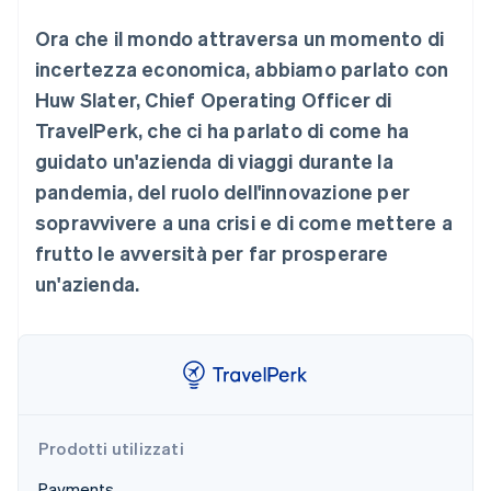
Radar
Ora che il mondo attraversa un momento di
Prevenzione delle frodi
Ecosistema
incertezza economica, abbiamo parlato con
Atlas
Huw Slater, Chief Operating Officer di
Costituzione di start-up
Partner
Stripe App Marketplace
TravelPerk, che ci ha parlato di come ha
Climate
Rimozione del carbonio
guidato un'azienda di viaggi durante la
Identity
pandemia, del ruolo dell'innovazione per
Verifica online dell'identità
sopravvivere a una crisi e di come mettere a
frutto le avversità per far prosperare
un'azienda.
Stripe Sessions 2026
Scopri come Stripe sta costruendo l'infrastruttura economi
Guarda ora
Prodotti utilizzati
Payments