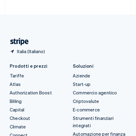
Svenska
English
Svizzera
Deutsch
Français
Italiano
English
Thailandia
ไทย
English
Ungheria
English
Italia (Italiano)
Prodotti e prezzi
Soluzioni
Tariffe
Aziende
Atlas
Start-up
Authorization Boost
Commercio agentico
Billing
Criptovalute
Capital
E-commerce
Checkout
Strumenti finanziari
integrati
Climate
Automazione per finanza
Connect