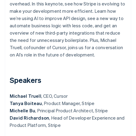
overhead. In this keynote, see how Stripe is evolving to
Oprichting van een start-up
make your development more efficient. Learn how
Climate
Ecosysteem
we’re using AI to improve API design, see a new way to
CO₂-verwijdering
automate business logic with less code, and get an
Partners
Identity
overview of new third-party integrations that reduce
Stripe App Marketplace
Online identiteitsverificatie
the need for unnecessary boilerplate. Plus, Michael
Truell, cofounder of Cursor, joins us for a conversation
on AI’s role in the future of development.
Stripe Sessions 2026
Ontdek hoe Stripe de economische infrastructuu
Speakers
Nu bekijken
Michael Truell
, CEO, Cursor
Tanya Boiteau
, Product Manager, Stripe
Michelle Bu
, Principal Product Architect, Stripe
David Richardson
, Head of Developer Experience and
Product Platform, Stripe