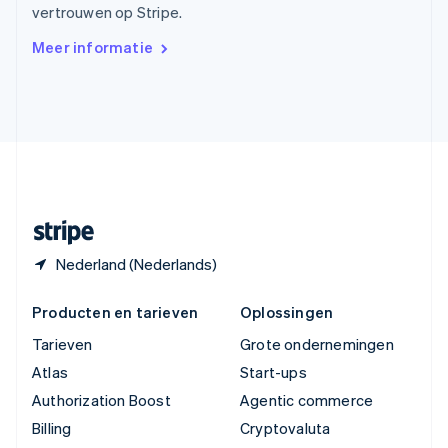
vertrouwen op Stripe.
简体中文
English
Verenigd Koninkrijk
Meer informatie
English
Verenigde Arabische Emiraten
English
Verenigde Staten
English
Español
简体中文
Zweden
Svenska
English
Zwitserland
Deutsch
Français
Italiano
English
Nederland (Nederlands)
Producten en tarieven
Oplossingen
Tarieven
Grote ondernemingen
Atlas
Start-ups
Authorization Boost
Agentic commerce
Billing
Cryptovaluta