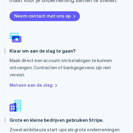
English
Oostenrijk
Neem contact met ons op
Deutsch
English
Polen
English
Portugal
Português
English
Roemenië
Klaar om aan de slag te gaan?
English
Singapore
Maak direct een account om betalingen te kunnen
English
简体中文
ontvangen. Contracten of bankgegevens zijn niet
Slovenië
vereist.
English
Italiano
Slowakije
Meteen aan de slag
English
Spanje
Español
English
Thailand
ไทย
English
Grote en kleine bedrijven gebruiken Stripe.
Tsjechië
English
Zowel ambitieuze start-ups als grote ondernemingen
Vasteland van China