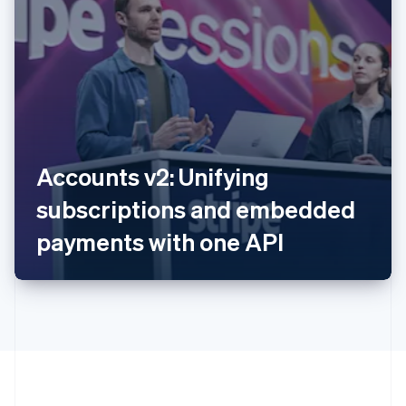
Australië
English
Accounts v2: Unifying
België
subscriptions and embedded
Nederlands
Français
Deutsch
English
Brazilië
payments with one API
Português
English
Bulgarije
English
Canada
English
Français
Cyprus
English
Denemarken
English
Duitsland