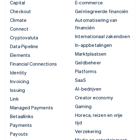
Capital
E-commerce
Checkout
Geïntegreerde financiën
Climate
Automatisering van
financiën
Connect
Internationaal zakendoen
Cryptovaluta
In-appbetalingen
Data Pipeline
Marktplaatsen
Elements
Geldbeheer
Financial Connections
Platforms
Identity
SaaS
Invoicing
AI-bedrijven
Issuing
Creator economy
Link
Gaming
Managed Payments
Horeca, reizen en vrije
Betaallinks
tijd
Payments
Verzekering
Payouts
Media en entertainment