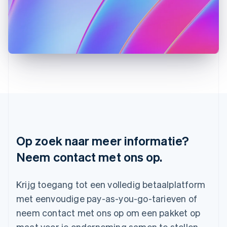
日本語
English
Kroatië
English
Italiano
Letland
English
Liechtenstein
Deutsch
English
Litouwen
English
Luxemburg
Français
Deutsch
English
Maleisië
English
简体中文
Op zoek naar meer informatie?
Malta
Neem contact met ons op.
English
Mexico
Español
English
Krijg toegang tot een volledig betaalplatform
Nederland
Nederlands
English
met eenvoudige pay-as-you-go-tarieven of
Nieuw-Zeeland
neem contact met ons op om een pakket op
English
Noorwegen
maat voor je onderneming samen te stellen.