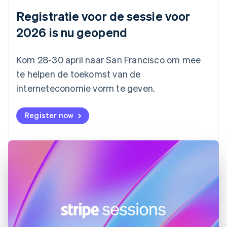
Deutsch
English
Registratie voor de sessie voor
Estland
English
2026 is nu geopend
Finland
English
Svenska
Frankrijk
Kom 28-30 april naar San Francisco om mee
Français
English
te helpen de toekomst van de
Gibraltar
interneteconomie vorm te geven.
English
Griekenland
English
Register now
Hongarije
English
Hongkong SAR, China
English
简体中文
Ierland
English
India
English
Italië
Italiano
English
Japan