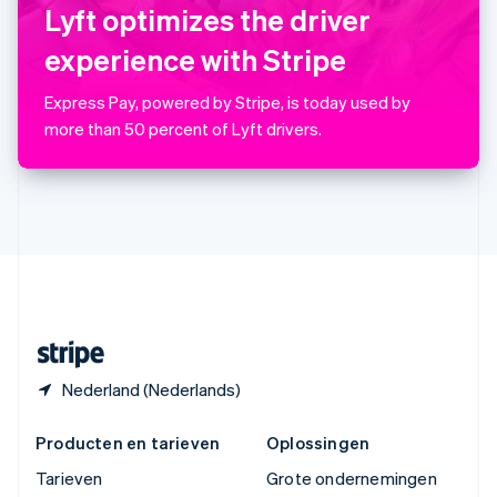
Thailand
Lyft optimizes the driver
ไทย
English
Tsjechië
experience with Stripe
English
Vasteland van China
Express Pay, powered by Stripe, is today used by
简体中文
English
more than 50 percent of Lyft drivers.
Verenigd Koninkrijk
English
Verenigde Arabische Emiraten
English
Verenigde Staten
English
Español
简体中文
Zweden
Svenska
English
Zwitserland
Deutsch
Français
Italiano
English
Nederland (Nederlands)
Producten en tarieven
Oplossingen
Tarieven
Grote ondernemingen