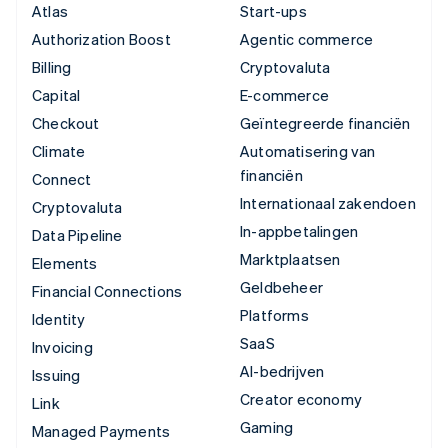
Atlas
Start-ups
Authorization Boost
Agentic commerce
Billing
Cryptovaluta
Capital
E-commerce
Checkout
Geïntegreerde financiën
Climate
Automatisering van
financiën
Connect
Internationaal zakendoen
Cryptovaluta
In-appbetalingen
Data Pipeline
Marktplaatsen
Elements
Geldbeheer
Financial Connections
Platforms
Identity
SaaS
Invoicing
AI-bedrijven
Issuing
Creator economy
Link
Gaming
Managed Payments