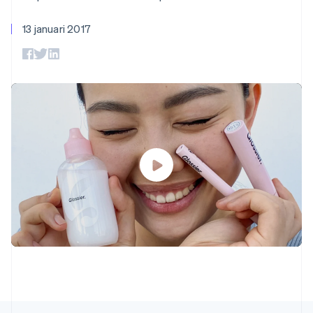
Cyprus
Toegang tot meer
Data Pipeline
Bedrijf
Marktplaatsen
Gegevenssynchronisatie
dan 125
English
Geldbeheer
Facturatie naar gebruik
13 januari 2017
Terminal
Denemarken
Productroadmap
Platforms
bieden
Fysieke betalingen
English
Jaarlijks congres
SaaS
Betaalkaarten uitgeven
Authorization
Duitsland
Sessions
die door stablecoins
Boost
Vacatures
worden gedekt
Deutsch
English
Optimaliseer de
Stripe Newsroom
Diensten voorzien en
Estland
acceptatie
Stripe Press
beheren met agents
English
Per branche
Link
Finland
Versneld afrekenen
English
Svenska
Financial
AI-bedrijven
Frankrijk
Connections
Creator economy
Contact
Bronnen
Français
English
Data gekoppelde
Gaming
Gibraltar
rekeningen
Horeca, reizen en vrije
Neem contact op
tijd
App-integraties
English
Partner worden
Verzekering
Voorbeelden van code
Griekenland
Media en entertainment
Developerblog
English
API-status
Meer
Hongarije
Non-profitorganisaties
Product roadmap
English
Ontdek wat er in het verschiet ligt
Hongkong SAR, China
Professionele
dienstverlening
English
简体中文
Radar
Publieke sector
Ierland
Fraudepreventie
Detailhandel
English
Atlas