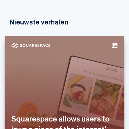
India
Oprichting van een start-up
English
Italië
Climate
Ecosysteem
Italiano
English
CO₂-verwijdering
Nieuwste verhalen
Japan
Partners
Identity
日本語
English
Stripe App Marketplace
Online identiteitsverificatie
Kroatië
English
Italiano
Letland
English
Liechtenstein
Deutsch
English
Stripe Sessions 2026
Litouwen
Ontdek hoe Stripe de economische infrastructuu
English
Nu bekijken
Luxemburg
Français
Deutsch
English
Maleisië
English
简体中文
Malta
English
Squarespace allows users to
Mexico
Español
English
‘own a piece of the internet’