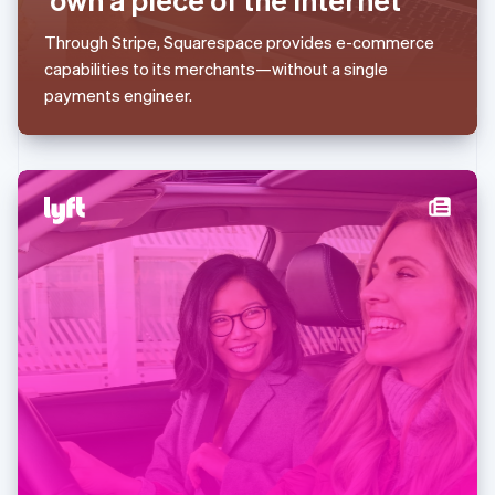
Nederland
Nederlands
English
Through Stripe, Squarespace provides e-commerce
Nieuw-Zeeland
capabilities to its merchants—without a single
English
Noorwegen
payments engineer.
English
Oostenrijk
Deutsch
English
Polen
English
Portugal
Português
English
Roemenië
English
Singapore
English
简体中文
Slovenië
English
Italiano
Slowakije
English
Spanje
Español
English