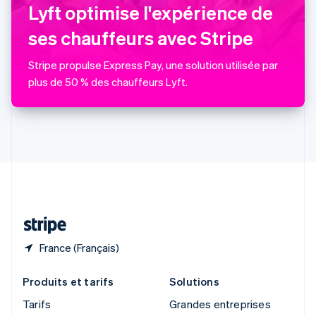
Roumanie
Lyft optimise l'expérience de
English
Royaume-Uni
ses chauffeurs avec Stripe
English
Singapour
Stripe propulse Express Pay, une solution utilisée par
English
简体中文
plus de 50 % des chauffeurs Lyft.
Slovaquie
English
Slovénie
English
Italiano
Suède
Svenska
English
Suisse
Deutsch
Français
Italiano
English
Thaïlande
ไทย
English
France (Français)
Produits et tarifs
Solutions
Tarifs
Grandes entreprises