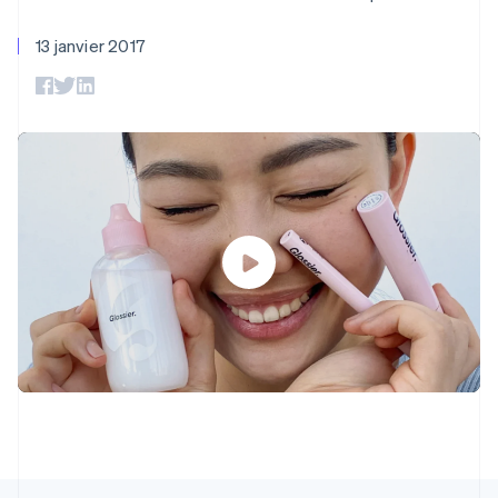
Bulgarie
UI flexibles
Recognition
cryptomonnaie
l’application
Gérer des
Moyens de
Comptabilité
Entreprise
intégrables
English
Marketplaces
abonnements
13 janvier 2017
paiement
automatisée
Canada
Gestion financière
Proposer une
Accès à plus
Stripe Sigma
English
Français
Feuille de route
Plateformes
facturation à l'usage
de 125
Rapports
Chine continentale
produits
SaaS
Émettre des cartes
Terminal
personnalisés
Sessions : conférence
bancaires adossées à
简体中文
English
Paiements en
Data Pipeline
annuelle
des stablecoins
Chypre
personne
Synchronisation
Carrières
Fournir et gérer des
English
Authorization
des données
Communiqués de
services avec des
Croatie
Par secteur
Boost
presse
agents
English
Italiano
Acceptation
Stripe Press
Danemark
optimisée
Entreprises d'IA
English
Link
Économie des
Émirats arabes unis
Paiements
créateurs
Ressources
Jeux
accélérés
Contact
English
Hôtellerie, voyages et
Financial
Espagne
loisirs
Intégrations
Connections
Contacter notre équipe
Español
English
Assurance
d'applications
Comptes
Estonie
Médias et
Exemples de code
financiers
Devenir partenaire
English
divertissements
Blog des développeurs
associés
États-Unis
Organisations à but
non lucratif
État de l'API
English
Español
简体中文
Services aux
Finlande
Plus
entreprises
English
Svenska
Product roadmap
Secteur public