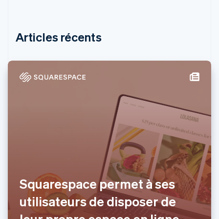
France
Découvrez les prochaines évolutions
Commerce en ligne
Français
English
Gibraltar
Radar
Prévention de la fraude
English
Articles récents
Grèce
Écosystème
Atlas
English
Constitution de start-up
Hongrie
Partenaires
Climate
English
Stripe App Marketplace
Élimination du carbone
Inde
English
Identity
Irlande
Vérification de l'identité
English
Italie
Italiano
English
Japon
日本語
English
Stripe Sessions 2026
Lettonie
Découvrez comment Stripe construit l’infrastructure écono
English
Regarder la vidéo
Squarespace permet à ses
Liechtenstein
Deutsch
English
utilisateurs de disposer de
Lituanie
English
leur propre espace en ligne