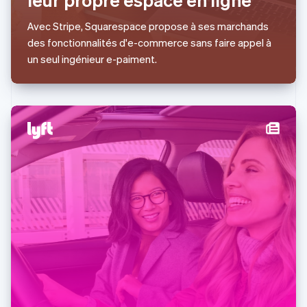
Luxembourg
Français
Deutsch
English
Avec Stripe, Squarespace propose à ses marchands
Malaisie
des fonctionnalités d'e-commerce sans faire appel à
English
简体中文
Malte
un seul ingénieur e-paiment.
English
Mexique
Español
English
Norvège
English
Nouvelle-Zélande
English
Pays-Bas
Nederlands
English
Pologne
English
Portugal
Português
English
R.A.S. de Hong Kong, Chine
English
简体中文
République tchèque
English