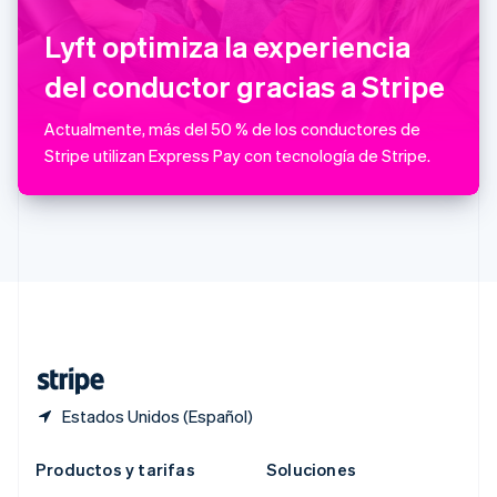
Português
English
RAE de Hong Kong, China
Lyft optimiza la experiencia
English
简体中文
Reino Unido
del conductor gracias a Stripe
English
República Checa
Actualmente, más del 50 % de los conductores de
English
Stripe utilizan Express Pay con tecnología de Stripe.
Rumania
English
Singapur
English
简体中文
Suecia
Svenska
English
Suiza
Deutsch
Français
Italiano
English
Tailandia
ไทย
English
Estados Unidos (Español)
Productos y tarifas
Soluciones