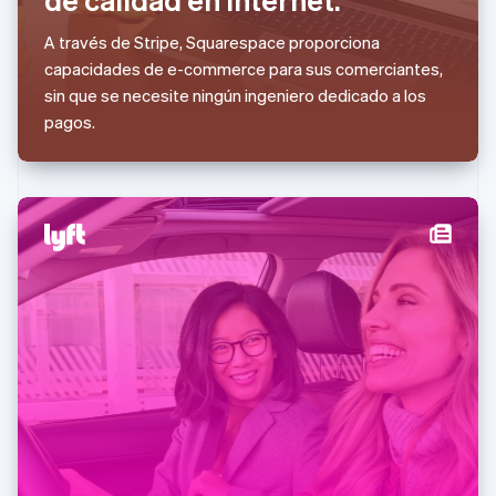
English
Liechtenstein
A través de Stripe, Squarespace proporciona
Deutsch
English
capacidades de e-commerce para sus comerciantes,
Lituania
sin que se necesite ningún ingeniero dedicado a los
English
Luxemburgo
pagos.
Français
Deutsch
English
Malasia
English
简体中文
Malta
English
México
Español
English
Noruega
English
Nueva Zelandia
English
Países Bajos
Nederlands
English
Polonia
English
Portugal