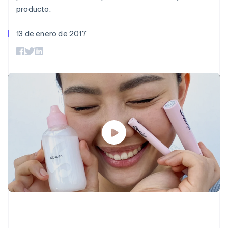
Métodos de
Recognition
Empresa
criptomonedas
de tarjetas
Português
English
Gestión del dinero
Gestionar
producto.
pago
Automatización
Bulgaria
Plataformas
suscripciones
Acceso a más
contable
Compras de
Hoja de ruta del
English
SaaS
Ofrecer cobro por
de 125
Stripe Sigma
criptomoneda
13 de enero de 2017
producto
Canadá
consumo
Terminal
Informes
integrables
Conferencia anual
Emitir tarjetas
English
Français
Pagos en
personalizados
Sessions
respaldadas por
China continental
persona
Data Pipeline
Empleos
monedas estables
简体中文
English
Por sector
Authorization
Sincronización
Sala de prensa
Aprovisiona y gestiona
Chipre
Boost
de datos
Stripe Press
servicios con agentes
English
Optimizaciones
Empresas de IA
Croacia
de aceptación
Economía de los
English
Italiano
Link
creadores
Dinamarca
Proceso de
Juegos
Contacto
Recursos
Hostelería, viajes y ocio
compra
English
acelerado
Financial
Emiratos Árabes Unidos
Contacta con ventas
Seguros
Integraciones de
Connections
Conviértete en socio
English
Medios de
aplicaciones
Datos de ctas.
Eslovaquia
comunicación y
Ejemplos de código
financieras
entretenimiento
Blog de
English
vinculadas
Organizaciones sin
desarrolladores
Eslovenia
fines de lucro
Estado de la API
English
Italiano
Servicios
España
Más
profesionales
Español
English
Product roadmap
Sector público
Estados Unidos
Ver lo que viene
Minorista