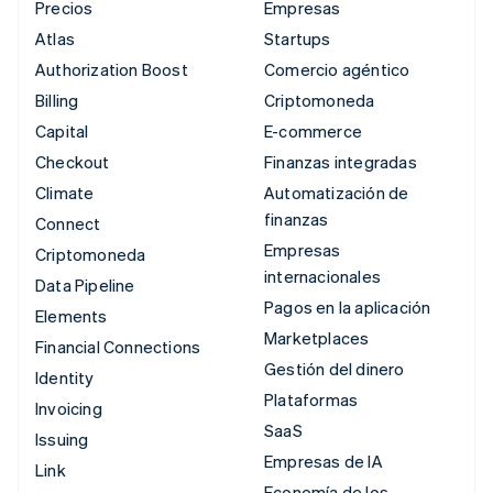
Precios
Empresas
Atlas
Startups
Authorization Boost
Comercio agéntico
Billing
Criptomoneda
Capital
E-commerce
Checkout
Finanzas integradas
Climate
Automatización de
finanzas
Connect
Empresas
Criptomoneda
internacionales
Data Pipeline
Pagos en la aplicación
Elements
Marketplaces
Financial Connections
Gestión del dinero
Identity
Plataformas
Invoicing
SaaS
Issuing
Empresas de IA
Link
Economía de los