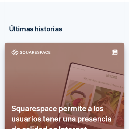
English
Español
简体中文
Radar
Estonia
Prevención de fraude
English
Finlandia
Ecosistema
Atlas
English
Svenska
Constitución de una startup
Últimas historias
Francia
Socios
Climate
Stripe App Marketplace
Français
English
Eliminación de dióxido de carbono
Gibraltar
English
Identity
Grecia
Verificación de identidad en línea
English
Hungría
English
India
English
Sesiones de Stripe 2026
Irlanda
Descubre cómo Stripe construye la infraestructura económi
English
Mirar ahora
Italia
Squarespace permite a los
Italiano
English
Japón
usuarios tener una presencia
日本語
English
Letonia
de calidad en Internet.