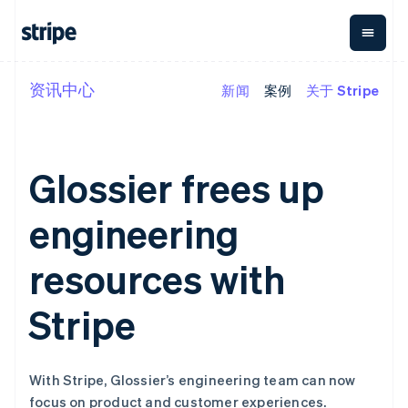
资讯中心
新闻
案例
关于 Stripe
按企业阶段
文档
学习
支付
营收
资金管
平台
理
易市
大型企业
Stripe 文档
博客
Payments
Billing
初创企业
API 参考文档
客户案例
在线支付
经常性收入
Global
Conn
库与 SDK
指南
Glossier frees up
Payment links
Metronome
Payouts
Stripe Apps
按用量计费
平台
无代码支付
Subscriptions
向第三
engineering
按应用场景
Checkout
方打款
阿联酋
支持
预构建支付界
订阅管理
Crypto
English
指南
智能体商务
面
Invoicing
钱包、
resources with
爱尔兰
加密货币
获取支持
一次性或定期
Elements
稳定币
English
电子商务
接受线上付款
托管支持方案
灵活的 UI 组件
账单
发行和
爱沙尼亚
嵌入式金融
实施预置结账流程
专业服务
Stripe
Payment
Tax
发卡基
English
财务自动化
构建平台或交易市场
methods
销售税和增值
础设施
奥地利
全球化企业
管理订阅
接入 125+ 种支
税自动化
应用内支付
提供按用量计费
Deutsch
English
付方式
Revenue
交易市场
发行稳定币支持的支付卡
澳大利亚
Terminal
Recognition
With Stripe, Glossier’s engineering team can now
公司
资金管理
通过智能体配置和管理服
线下支付
会计自动化
English
focus on product and customer experiences.
平台
务