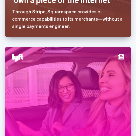
葡萄牙
Português
English
Through Stripe, Squarespace provides e-
日本
commerce capabilities to its merchants—without a
日本語
English
瑞典
single payments engineer.
Svenska
English
瑞士
Deutsch
Français
Italiano
English
塞浦路斯
English
斯洛伐克
English
斯洛文尼亚
English
Italiano
泰国
ไทย
English
希腊
English
西班牙
Español
English
新加坡
English
简体中文