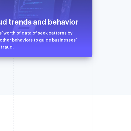
Español
English
新加坡
English
简体中文
ud trends and behavior
新西兰
English
匈牙利
s’ worth of data of seek patterns by
English
 other behaviors to guide businesses’
意大利
fraud.
Italiano
English
印度
English
英国
h
English
直布罗陀
English
中国内地
简体中文
English
中国香港特别行政区
English
简体中文