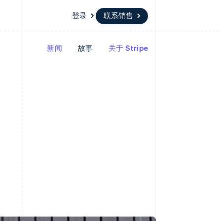
登录
联系销售
新闻
故事
关于 Stripe
资源
生态系统
联系
场
更多
应用集成
合作伙伴
联系销售
Product roadmap
代码示例
Stripe App Marketplace
成为合作伙伴
了解未来规划
开发者博客
API 状态
Radar
欺诈防范
Atlas
初创企业注册
Climate
碳移除