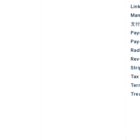
Lin
Man
支
Pay
Pay
Rad
Rev
Str
Tax
Ter
Tre