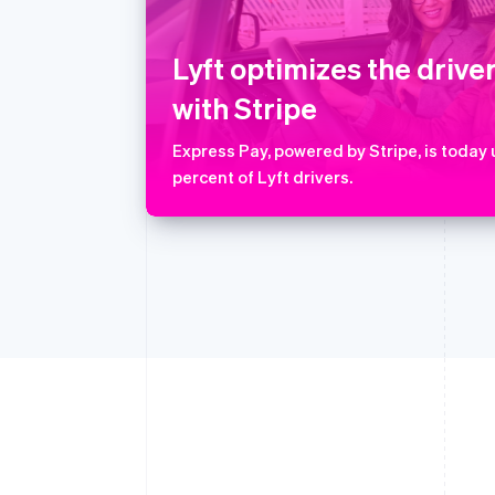
English
爱尔兰
English
Lyft optimizes the drive
爱沙尼亚
English
with Stripe
奥地利
Deutsch
English
Express Pay, powered by Stripe, is today
澳大利亚
percent of Lyft drivers.
English
巴西
Português
English
保加利亚
English
比利时
Nederlands
Français
Deutsch
English
波兰
English
丹麦
English
德国
Deutsch
English
法国
Français
English