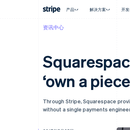
产品
解决方案
开发
资讯中心
按企业阶段
文档
学习
按应用场
支持
支付
营收
大型企业
Stripe 文档
博客
智能体
获取支
Payments
Billing
初创企业
API 参考文档
客户案例
加密货
托管支
在线支付
经常性收入
库与 SDK
指南
电子商
专业服
Squarespace
Payment links
Metronome
Stripe Apps
嵌入式
无代码支付
按用量计费
财务自
Checkout
Subscriptions
全球化
预构建支付界面
订阅管理
‘own a piece
应用内
Elements
Invoicing
交易市
灵活的 UI 组件
一次性或定期账单
资金管
支付方式
Tax
平台
支持 125 种以上
销售税和增值税自动
SaaS
Terminal
Revenue Recogniti
Through Stripe, Squarespace prov
线下支付
会计自动化
Authorization Boost
Stripe Sigma
without a single payments engineer
支付成功率优化
自定义报告
Link
Data Pipeline
加速结账
数据同步