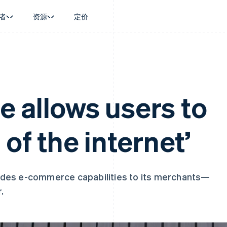
者
资源
定价
景
指南
按行业
公司
资金管理
平台和交易市
商务
持
接受线上付款
AI 企业
产品路线图
Global Payouts
Connect
币
持方案
实施预置结账流程
创作者经济
Sessions 年度大会
向第三方打款
平台支付
务
务
构建平台或交易市场
游戏
招聘
 allows users to
Crypto
金融
管理订阅
酒店、旅游与休闲
资讯中心
钱包、稳定币发行和发卡基础设
动化
提供按用量计费
保险
Stripe Press
施
企业
发行稳定币支持的支付卡
媒体与娱乐
 of the internet’
支付
通过智能体配置和管理服务
非营利组织
场
专业服务
理
公共部门
零售
化
on
ides e-commerce capabilities to its merchants—
.