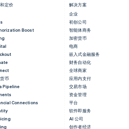
品和定价
解决方案
价
企业
as
初创公司
horization Boost
智能体商务
ing
加密货币
tal
电商
ckout
嵌入式金融服务
mate
财务自动化
nect
全球商家
密货币
应用内支付
a Pipeline
交易市场
ments
资金管理
ancial Connections
平台
tity
软件即服务
icing
AI 公司
uing
创作者经济