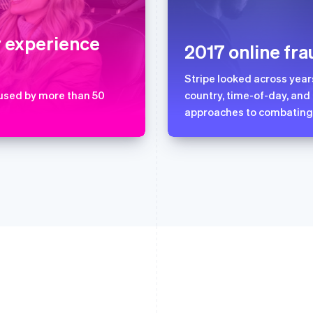
English
Svenska
English
Español
简体中文
荷兰
墨西哥
Nederlands
English
Español
English
r experience
2017 online fra
加拿大
挪威
English
Français
English
捷克
葡萄牙
Stripe looked across year
English
Português
English
 used by more than 50
country, time-of-day, and
克罗地亚
日本
approaches to combating 
English
Italiano
日本語
English
拉脱维亚
瑞典
English
Svenska
English
立陶宛
瑞士
English
Deutsch
Français
Italiano
Englis
列支敦士登
塞浦路斯
Deutsch
English
English
卢森堡
斯洛伐克
Français
Deutsch
English
English
罗马尼亚
斯洛文尼亚
English
English
Italiano
马尔他
泰国
English
ไทย
English
马来西亚
希腊
English
简体中文
English