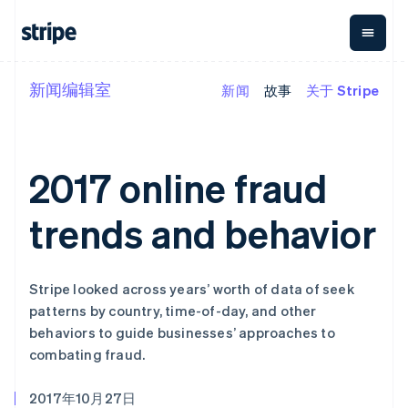
新闻编辑室
新闻
故事
关于 Stripe
按企业阶段
文档
学习
支付
营收
资金管
平台
理
易市
大型企业
Stripe 文档
博客
Payments
Billing
初创企业
API 参考文档
客户案例
在线支付
经常性收入
Global
Conn
库与 SDK
指南
2017 online fraud
Payment links
Metronome
Payouts
Stripe Apps
按用量计费
平台
无代码支付
Subscriptions
向第三
trends and behavior
按应用场景
Checkout
方打款
支持
预构建支付界
订阅管理
Crypto
指南
智能体商务
面
Invoicing
钱包、
加密货币
获取支持
一次性或定期
Elements
稳定币
Stripe looked across years’ worth of data of seek
电子商务
接受线上付款
管理支持方案
灵活的 UI 组件
账单
发行和
嵌入式金融
实施预建结账流程
专业服务
patterns by country, time-of-day, and other
支付方式
Tax
发卡基
财务自动化
构建平台或交易市场
Access to
销售税和增值
础设施
behaviors to guide businesses’ approaches to
全球化企业
管理订阅
125+
税自动化
combating fraud.
应用内支付
提供按用量计费
Terminal
Revenue
交易市场
发行稳定币支持的支付卡
线下支付
Recognition
公司
资金管理
使用代理预配和管理服务
会计自动化
Authorization
2017年10月27日
平台