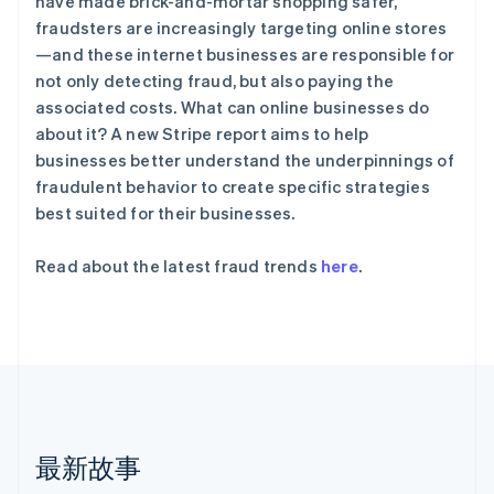
have made brick-and-mortar shopping safer,
Nederlands
Français
Deutsch
English
Stripe Sessions 2026
波兰
fraudsters are increasingly targeting online stores
了解 Stripe 如何为 AI 构建经济基础设施。
English
—and these internet businesses are responsible for
立即观看
丹麦
not only detecting fraud, but also paying the
English
associated costs. What can online businesses do
德国
about it? A new Stripe report aims to help
Deutsch
English
法国
businesses better understand the underpinnings of
Français
English
fraudulent behavior to create specific strategies
芬兰
best suited for their businesses.
English
Svenska
荷兰
Read about the latest fraud trends
here
.
Nederlands
English
加拿大
English
Français
捷克
English
克罗地亚
English
Italiano
拉脱维亚
English
最新故事
立陶宛