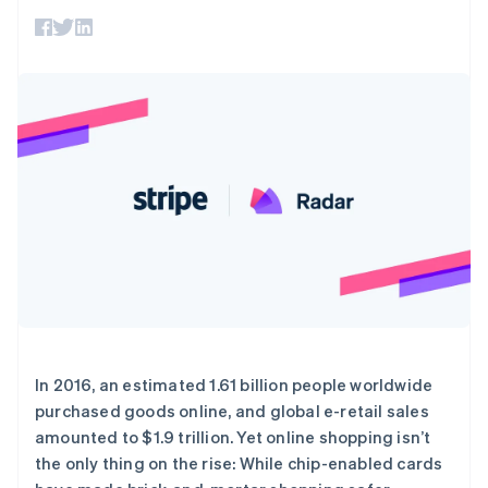
Boost
Stripe Sigma
产品路线图
SaaS
支付成功率优
自定义报告
Sessions 年度大会
化
Data Pipeline
招聘
数据同步
Link
资源
新闻编辑室
加速结账
Stripe Press
按行业
应用程序集成
代码示例
AI 企业
开发者博客
阿联酋
创作者经济
API 状态
联系
更多
English
游戏
Product roadmap
爱尔兰
酒店、旅游与休闲
联系销售
了解未来规划
保险
English
成为合作伙伴
媒体与娱乐
Radar
爱沙尼亚
非营利组织
欺诈防范
English
专业服务
奥地利
Atlas
公共部门
Deutsch
English
初创企业注册
零售
澳大利亚
Climate
English
碳移除
巴西
In 2016, an estimated 1.61 billion people worldwide
生态系统
Português
English
purchased goods online, and global e-retail sales
保加利亚
amounted to $1.9 trillion. Yet online shopping isn’t
English
合作伙伴
the only thing on the rise: While chip-enabled cards
比利时
Stripe App Marketplace