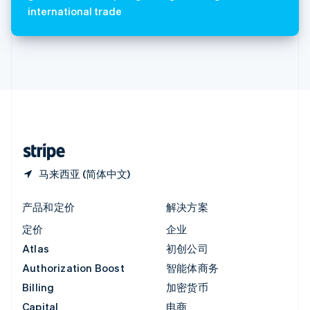
Italiano
English
international trade
印度
English
英国
English
直布罗陀
English
中国内地
简体中文
English
中国香港特别行政区
English
简体中文
马来西亚 (简体中文)
产品和定价
解决方案
定价
企业
Atlas
初创公司
Authorization Boost
智能体商务
Billing
加密货币
Capital
电商