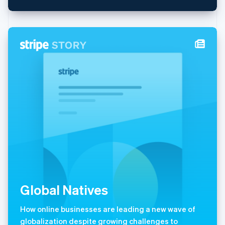
Svenska
English
瑞士
Deutsch
Français
Italiano
English
塞浦路斯
English
斯洛伐克
English
斯洛文尼亚
English
Italiano
泰国
ไทย
English
希腊
English
西班牙
Español
English
新加坡
English
简体中文
新西兰
Global Natives
English
匈牙利
English
How online businesses are leading a new wave of
意大利
globalization despite growing challenges to