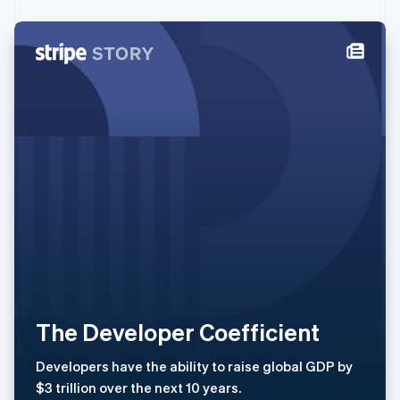
English
列支敦士登
Deutsch
English
卢森堡
Français
Deutsch
English
罗马尼亚
English
马尔他
English
马来西亚
English
简体中文
美国
English
Español
简体中文
墨西哥
Español
English
挪威
English
葡萄牙
The Developer Coefficient
Português
English
日本
Developers have the ability to raise global GDP by
日本語
English
瑞典
$3 trillion over the next 10 years.