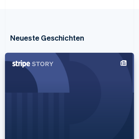
日本語
English
Kanada
English
Français
Kroatien
English
Italiano
Lettland
Neueste Geschichten
English
Liechtenstein
Deutsch
English
Litauen
English
Luxemburg
Français
Deutsch
English
Malaysia
English
简体中文
Malta
English
Mexiko
Español
English
Neuseeland
English
Niederlande