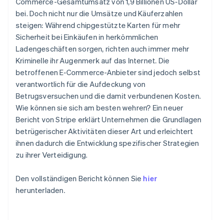
Commerce-Gesamtumsatz von 1,9 Billionen US-Dollar
Betrugsprävention
English
Ecosystem
Deutschland
bei. Doch nicht nur die Umsätze und Käuferzahlen
Atlas
Deutsch
English
steigen: Während chipgestützte Karten für mehr
Start-up-Gründung
Partner
Estland
Stripe App-Marktplatz
Sicherheit bei Einkäufen in herkömmlichen
Climate
English
Ladengeschäften sorgen, richten auch immer mehr
CO₂-Entnahme
Festlandchina
Kriminelle ihr Augenmerk auf das Internet. Die
简体中文
English
Identity
Finnland
betroffenen E-Commerce-Anbieter sind jedoch selbst
Online-Identitätsprüfung
English
Svenska
verantwortlich für die Aufdeckung von
Frankreich
Betrugsversuchen und die damit verbundenen Kosten.
Français
English
Wie können sie sich am besten wehren? Ein neuer
Gibraltar
Bericht von Stripe erklärt Unternehmen die Grundlagen
English
Griechenland
betrügerischer Aktivitäten dieser Art und erleichtert
Stripe-Sessions 2026
English
Erfahren Sie, wie Stripe Lösungen für die Wirtschaft
ihnen dadurch die Entwicklung spezifischer Strategien
Jetzt ansehen
Indien
zu ihrer Verteidigung.
English
Irland
Den vollständigen Bericht können Sie
hier
English
herunterladen.
Italien
Italiano
English
Japan