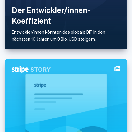
Nederlands
English
Norwegen
Der Entwickler/innen-
English
Koeffizient
Österreich
Deutsch
English
Polen
Entwickler/innen könnten das globale BIP in den
English
nächsten 10 Jahren um 3 Bio. USD steigern.
Portugal
Português
English
Rumänien
English
Schweden
Svenska
English
Schweiz
Deutsch
Français
Italiano
English
Singapur
English
简体中文
Slowakei
English
Slowenien
English
Italiano
Sonderverwaltungsregion Hongkong,