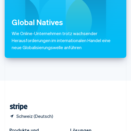
China
English
简体中文
Spanien
Global Natives
Español
English
Thailand
ไทย
English
Wie Online-Unternehmen trotz wachsender
Tschechische Republik
Herausforderungen im internationalen Handel eine
English
neue Globalisierungswelle anführen
Ungarn
English
Vereinigte Arabische Emirate
English
Vereinigte Staaten
English
Español
简体中文
Vereinigtes Königreich
English
Zypern
English
Schweiz (Deutsch)
Produkte und
Lösungen