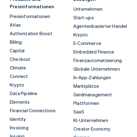
Preisinformationen
Unternehmen
Preisinformationen
Start-ups
Atlas
Agentenbasierter Handel
Authorization Boost
Krypto
Billing
E-Commerce
Capital
Embedded Finance
Checkout
Finanzautomatisierung
Climate
Globale Unternehmen
Connect
In-App-Zahlungen
Krypto
Marktplätze
Data Pipeline
Geldmanagement
Elements
Plattformen
Financial Connections
SaaS
Identity
KI-Unternehmen
Invoicing
Creator Economy
Issuing